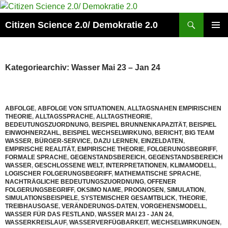
Zum
Inhalt
Suchen
Citizen Science 2.0/ Demokratie 2.0
springen
PRIMÄR
MENÜ
Kategoriearchiv: Wasser Mai 23 – Jan 24
ABFOLGE
,
ABFOLGE VON SITUATIONEN
,
ALLTAGSNAHEN EMPIRISCHEN
THEORIE
,
ALLTAGSSPRACHE
,
ALLTAGSTHEORIE
,
BEDEUTUNGSZUORDNUNG
,
BEISPIEL BRUNNENKAPAZITÄT
,
BEISPIEL
EINWOHNERZAHL
,
BEISPIEL WECHSELWIRKUNG
,
BERICHT
,
BIG TEAM
WASSER
,
BÜRGER-SERVICE
,
DAZU LERNEN
,
EINZELDATEN
,
EMPIRISCHE REALITÄT
,
EMPIRISCHE THEORIE
,
FOLGERUNGSBEGRIFF
,
FORMALE SPRACHE
,
GEGENSTANDSBEREICH
,
GEGENSTANDSBEREICH
WASSER
,
GESCHLOSSENE WELT
,
INTERPRETATIONEN
,
KLIMAMODELL
,
LOGISCHER FOLGERUNGSBEGRIFF
,
MATHEMATISCHE SPRACHE
,
NACHTRÄGLICHE BEDEUTUNGSZUORDNUNG
,
OFFENER
FOLGERUNGSBEGRIFF
,
OKSIMO NAME
,
PROGNOSEN
,
SIMULATION
,
SIMULATIONSBEISPIELE
,
SYSTEMISCHER GESAMTBLICK
,
THEORIE
,
TREIBHAUSGASE
,
VERÄNDERUNGS-DATEN
,
VORGEHENSMODELL
,
WASSER FÜR DAS FESTLAND
,
WASSER MAI 23 - JAN 24
,
WASSERKREISLAUF
,
WASSERVERFÜGBARKEIT
,
WECHSELWIRKUNGEN
,