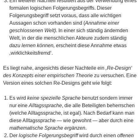
Ein weiterer Nachteil resultiert aus der Verwendung eines
formalen logischen Folgerungsbegriffs. Dieser
Folgerungsbegriff setzt voraus, dass alle wichtigen
Aussagen schon vorhanden sind (
Annahme einer
geschlossenen Welt)
. In einer sich ständig ändernden
Welt, in der die menschlichen Akteure zudem ständig
dazu lernen können,
erscheint diese Annahme etwas
‚wirklichkeitsfremd‘.
Es liegt nahe, angesichts dieser Nachteile ein
‚Re-Design‘
des Konzepts einer empirischen Theorie
zu versuchen. Eine
Version eines solchen Re-Designs geht wie folgt:
Es wird
keine spezielle Sprache
benutzt sondern immer
nur eine
Alltagssprache
, die alle Beteiligten beherrschen
(welche Alltagssprache, ist egal). Nach Bedarf kann man
diese Alltagssprache — wie gewohnt — aber durch eine
mathematische Sprache
ergänzen
.
Der
logische Folgerungsbegriff
wird durch einen
offenen