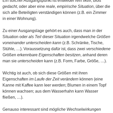
Ein solcher Ausgangspunkt ist entweder rein
fiktiv
, bloß
gedacht
, oder aber eine
reale, empirische Situation
, über die
sich alle Beteiligten verständigen können (z.B. ein Zimmer
in einer Wohnung).
Zu einer Ausgangslage gehört es auch, dass man
in
der
Situation oder
als Teil
dieser Situation irgendwelche
Größen
voneinander unterscheiden kann
(z.B. Schränke, Tische,
Stühle, …). Voraussetzung dafür ist, dass zwei
verschiedene
Größen erkennbare
Eigenschaften
besitzen
, anhand deren
man sie
unterscheiden
kann (z.B. Form, Farbe, Größe, …).
Wichtig ist auch, ob sich diese Größen mit ihren
Eigenschaften
im Laufe der Zeit
verändern
können (eine
Kanne mit Kaffee kann leer werden; Blumen in einem Topf
können wachsen; aus dem Wasserhahn kann Wasser
fließen, …).
Genauso interessant sind
mögliche Wechselwirkungen