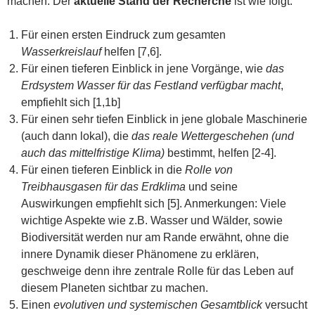
machen. Der
aktuelle Stand der Recherche
ist wie folgt:
Für einen ersten Eindruck zum gesamten
Wasserkreislauf
helfen [7,6].
Für einen tieferen Einblick in jene Vorgänge, wie
das
Erdsystem Wasser für das Festland verfügbar macht
,
empfiehlt sich [1,1b]
Für einen sehr tiefen Einblick in jene globale Maschinerie
(auch dann lokal), die
das reale Wettergeschehen (und
auch das mittelfristige Klima)
bestimmt, helfen [2-4].
Für einen tieferen Einblick in die
Rolle von
Treibhausgasen für das Erdklima
und seine
Auswirkungen empfiehlt sich [5]. Anmerkungen: Viele
wichtige Aspekte wie z.B. Wasser und Wälder, sowie
Biodiversität werden nur am Rande erwähnt, ohne die
innere Dynamik dieser Phänomene zu erklären,
geschweige denn ihre zentrale Rolle für das Leben auf
diesem Planeten sichtbar zu machen.
Einen
evolutiven und systemischen Gesamtblick
versucht