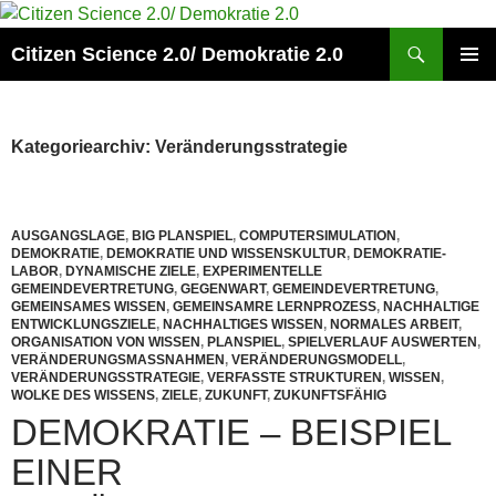
Zum
Inhalt
Suchen
Citizen Science 2.0/ Demokratie 2.0
springen
PRIMÄR
MENÜ
Kategoriearchiv: Veränderungsstrategie
AUSGANGSLAGE
,
BIG PLANSPIEL
,
COMPUTERSIMULATION
,
DEMOKRATIE
,
DEMOKRATIE UND WISSENSKULTUR
,
DEMOKRATIE-
LABOR
,
DYNAMISCHE ZIELE
,
EXPERIMENTELLE
GEMEINDEVERTRETUNG
,
GEGENWART
,
GEMEINDEVERTRETUNG
,
GEMEINSAMES WISSEN
,
GEMEINSAMRE LERNPROZESS
,
NACHHALTIGE
ENTWICKLUNGSZIELE
,
NACHHALTIGES WISSEN
,
NORMALES ARBEIT
,
ORGANISATION VON WISSEN
,
PLANSPIEL
,
SPIELVERLAUF AUSWERTEN
,
VERÄNDERUNGSMASSNAHMEN
,
VERÄNDERUNGSMODELL
,
VERÄNDERUNGSSTRATEGIE
,
VERFASSTE STRUKTUREN
,
WISSEN
,
WOLKE DES WISSENS
,
ZIELE
,
ZUKUNFT
,
ZUKUNFTSFÄHIG
DEMOKRATIE – BEISPIEL
EINER