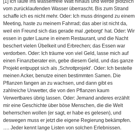
[1] Ich laufe ins wasserfreie Watt hinaus und werde plötzlich
vom zurücklaufenden Wasser überrascht. Bis zum Strand
schaffe ich es nicht mehr. Oder: Ich muss dringend zu einem
Meeting, haste zu meinem Fahrrad; das aber ist nicht da,
weil ein Freund sich das gerade mal ‚geborgt‘ hat. Oder: Wir
essen in guter Laune in einem Restaurant, und die Nacht
beschert vielen Übelkeit und Erbrechen; das Essen war
verdorben. Oder: Ich träume von viel Geld, lasse mich auf
einen Finanzberater ein, gebe diesem Geld, und das ganze
Projekt entpuppt sich als ‚Schrottprojekt‘. Oder: Ich bestelle
meinen Acker, benutze einen bestimmten Samen. Die
Pflanzen fangen an zu wachsen, und dann gibt es
zahlreiche Unwetter, die von den Pflanzen kaum
Verwertbares übrig lassen. Oder: Jemand anderes erzählt
mir eine Geschichte über böse Menschen, die die Welt
beherrschen wollen (er sagt, er habe es gelesen), und
deswegen muss er jetzt die eigene Regierung bekämpfen.
…. Jeder kennt lange Listen von solchen Erlebnissen.