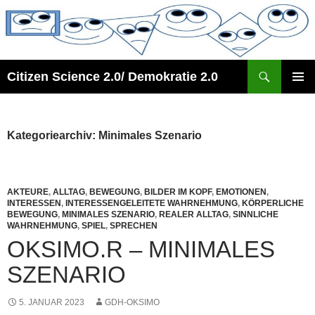
Zum
Inhalt
springen
Suchen
Citizen Science 2.0/ Demokratie 2.0
PRIMÄR
MENÜ
Kategoriearchiv: Minimales Szenario
AKTEURE
,
ALLTAG
,
BEWEGUNG
,
BILDER IM KOPF
,
EMOTIONEN
,
INTERESSEN
,
INTERESSENGELEITETE WAHRNEHMUNG
,
KÖRPERLICHE
BEWEGUNG
,
MINIMALES SZENARIO
,
REALER ALLTAG
,
SINNLICHE
WAHRNEHMUNG
,
SPIEL
,
SPRECHEN
OKSIMO.R – MINIMALES
SZENARIO
5. JANUAR 2023
GDH-OKSIMO