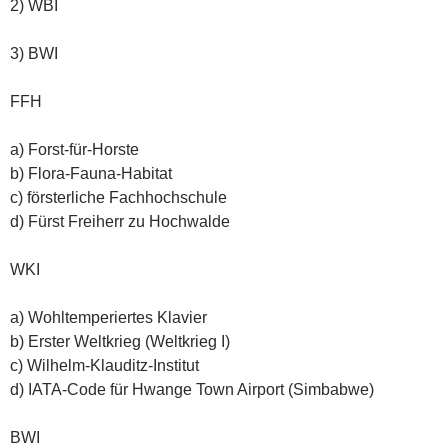
2) WBI
3) BWI
FFH
a) Forst-für-Horste
b) Flora-Fauna-Habitat
c) försterliche Fachhochschule
d) Fürst Freiherr zu Hochwalde
WKI
a) Wohltemperiertes Klavier
b) Erster Weltkrieg (Weltkrieg I)
c) Wilhelm-Klauditz-Institut
d) IATA-Code für Hwange Town Airport (Simbabwe)
BWI