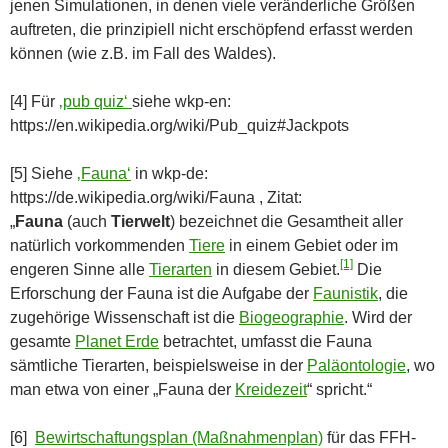
jenen Simulationen, in denen viele veränderliche Größen
auftreten, die prinzipiell nicht erschöpfend erfasst werden
können (wie z.B. im Fall des Waldes).
[4] Für
‚pub quiz‘
siehe wkp-en:
https://en.wikipedia.org/wiki/Pub_quiz#Jackpots
[5] Siehe
‚Fauna‘
in wkp-de:
https://de.wikipedia.org/wiki/Fauna , Zitat:
„
Fauna
(auch
Tierwelt
) bezeichnet die Gesamtheit aller
natürlich vorkommenden
Tiere
in einem Gebiet oder im
[1]
engeren Sinne alle
Tierarten
in diesem Gebiet.
Die
Erforschung der Fauna ist die Aufgabe der
Faunistik
, die
zugehörige Wissenschaft ist die
Biogeographie
. Wird der
gesamte
Planet Erde
betrachtet, umfasst die Fauna
sämtliche Tierarten, beispielsweise in der
Paläontologie
, wo
man etwa von einer „Fauna der
Kreidezeit
“ spricht.“
[6]
Bewirtschaftungsplan (Maßnahmenplan)
für das FFH-