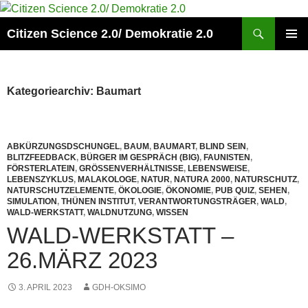
Zum
Inhalt
Suchen
Citizen Science 2.0/ Demokratie 2.0
springen
PRIMÄR
MENÜ
Kategoriearchiv: Baumart
ABKÜRZUNGSDSCHUNGEL
,
BAUM
,
BAUMART
,
BLIND SEIN
,
BLITZFEEDBACK
,
BÜRGER IM GESPRÄCH (BIG)
,
FAUNISTEN
,
FÖRSTERLATEIN
,
GRÖSSENVERHÄLTNISSE
,
LEBENSWEISE
,
LEBENSZYKLUS
,
MALAKOLOGE
,
NATUR
,
NATURA 2000
,
NATURSCHUTZ
,
NATURSCHUTZELEMENTE
,
ÖKOLOGIE
,
ÖKONOMIE
,
PUB QUIZ
,
SEHEN
,
SIMULATION
,
THÜNEN INSTITUT
,
VERANTWORTUNGSTRÄGER
,
WALD
,
WALD-WERKSTATT
,
WALDNUTZUNG
,
WISSEN
WALD-WERKSTATT –
26.MÄRZ 2023
3. APRIL 2023
GDH-OKSIMO