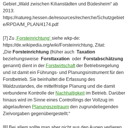
Gebiet „Wald zwischen Kilianstädten und Büdesheim“ ab
2013:
https://natureg.hessen.de/resources/recherche/Schutzgebiet
e/RPDA/M_PLAN/4174.pdf
[7] Zu
‚Forsteinrichtung‘
siehe wkp-de:
https://de.wikipedia.org/wiki/Forsteinrichtung, Zitat:
„Die
Forsteinrichtung
(früher auch
Taxation
beziehungsweise
Forsttaxation
oder
Forstabschätzung
genannt) dient in der
Forstwirtschaft
der Betriebsregelung
und ist damit ein Führungs- und Planungsinstrument für den
Forstbetrieb. Sie beinhaltet die Erfassung des
Waldzustandes, die mittelfristige Planung und die damit
verbundene Kontrolle der
Nachhaltigkeit
im Betrieb. Darüber
hinaus wird im Sinne eines Controllings der Vollzug im
abgelaufenen
Planungszeitraum
den zugrundeliegenden
Zielvorgaben gegenübergestellt.“
[8] Bei allem sollte man aber nicht aus den Augen verlieren,