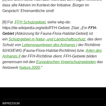
dass alle Aktiven im Kontext der Initiative ‚Bürger im
Gespräch‘ Ehrenamtliche sind!
[9] Für ‚
FFH Schutzgebiet
‚ siehe wkp-de:
https://de.wikipedia.org/wiki/FFH-Gebiet. Zitat:
„Ein
FFH-
Gebiet
(Abkürzung für Fauna-Flora-Habitat-Gebiet) ist
ein
Schutzgebiet in Natur- und Landschaftsschutz
, das dem
Schutz von
Lebensraumtypen des Anhangs I
der Richtlinie
92/43/EWG (Fauna-Flora-Habitat-Richtlinie) bzw.
Arten des
Anhangs II
der FFH-Richtlinie dient. FFH-Gebiete bilden
gemeinsam mit den
Europäischen Vogelschutzgebieten
das
Netzwerk
Natura 2000
.“
IMPRESSUM