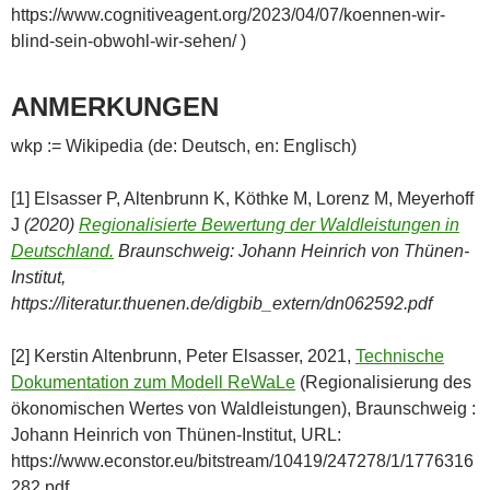
https://www.cognitiveagent.org/2023/04/07/koennen-wir-
blind-sein-obwohl-wir-sehen/ )
ANMERKUNGEN
wkp := Wikipedia (de: Deutsch, en: Englisch)
[1] Elsasser P, Altenbrunn K, Köthke M, Lorenz M, Meyerhoff
J
(2020)
Regionalisierte Bewertung der Waldleistungen in
Deutschland.
Braunschweig: Johann Heinrich von Thünen-
Institut,
https://literatur.thuenen.de/digbib_extern/dn062592.pdf
[2] Kerstin Altenbrunn, Peter Elsasser, 2021,
Technische
Dokumentation zum Modell ReWaLe
(Regionalisierung des
ökonomischen Wertes von Waldleistungen), Braunschweig :
Johann Heinrich von Thünen-Institut, URL:
https://www.econstor.eu/bitstream/10419/247278/1/1776316
282.pdf