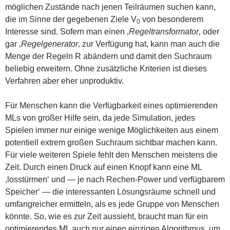
möglichen Zustände nach jenen Teilräumen suchen kann,
die im Sinne der gegebenen Ziele V
von besonderem
0
Interesse sind. Sofern man einen ‚
Regeltransformator
‚ oder
gar ‚
Regelgenerator
‚ zur Verfügung hat, kann man auch die
Menge der Regeln R abändern und damit den Suchraum
beliebig erweitern. Ohne zusätzliche Kriterien ist dieses
Verfahren aber eher unproduktiv.
Für Menschen kann die Verfügbarkeit eines optimierenden
MLs von großer Hilfe sein, da jede Simulation, jedes
Spielen immer nur einige wenige Möglichkeiten aus einem
potentiell extrem großen Suchraum sichtbar machen kann.
Für viele weiteren Spiele fehlt den Menschen meistens die
Zeit. Durch einen Druck auf einen Knopf kann eine ML
‚losstürmen‘ und — je nach Rechen-Power und verfügbarem
Speicher‘ — die interessanten Lösungsräume schnell und
umfangreicher ermitteln, als es jede Gruppe von Menschen
könnte. So, wie es zur Zeit aussieht, braucht man für ein
optimierendes ML auch nur einen einzigen Algorithmus, um