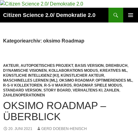
Zum
Inhalt
Suchen
Citizen Science 2.0/ Demokratie 2.0
springen
PRIMÄR
MENÜ
Kategoriearchiv: oksimo Roadmap
AKTEUR
,
AUTOPOETISCHES PROJEKT
,
BASIS VERSION
,
DREHBUCH
,
DYNAMISCHE VISIONEN
,
KOLLABORATIONS MODUS
,
KREATIVES ML
,
KÜNSTLICHE INTELLIGENZ [KI]
,
KÜNSTLICHER AKTEUR
,
MASCHINELLES LERNEN [ML]
,
OKSIMO ROADMAP
,
OPTIMIERENDES ML
,
R-S-V KOLLEKTOREN
,
R-S-V MAKROS
,
ROADMAP
,
SPIELE MODUS
,
STANDARD VERSION
,
STORY BOARD
,
VERHALTENS KI
,
ZAHLEN
,
ZAHLENOPERATIONEN
OKSIMO ROADMAP –
ÜBERBLICK
20. JUNI 2021
GERD DOEBEN-HENISCH