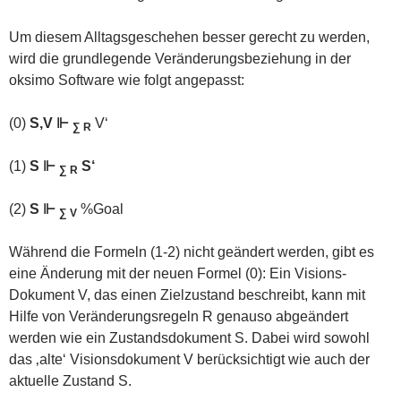
Um diesem Alltagsgeschehen besser gerecht zu werden,
wird die grundlegende Veränderungsbeziehung in der
oksimo Software wie folgt angepasst:
(0)
S,V ⊩
V‘
∑ R
(1)
S ⊩
S‘
∑ R
(2)
S ⊩
%Goal
∑ V
Während die Formeln (1-2) nicht geändert werden, gibt es
eine Änderung mit der neuen Formel (0): Ein Visions-
Dokument V, das einen Zielzustand beschreibt, kann mit
Hilfe von Veränderungsregeln R genauso abgeändert
werden wie ein Zustandsdokument S. Dabei wird sowohl
das ‚alte‘ Visionsdokument V berücksichtigt wie auch der
aktuelle Zustand S.