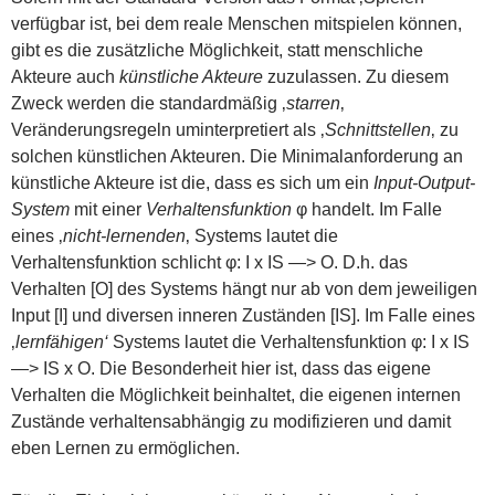
verfügbar ist, bei dem reale Menschen mitspielen können,
gibt es die zusätzliche Möglichkeit, statt menschliche
Akteure auch
künstliche Akteure
zuzulassen. Zu diesem
Zweck werden die standardmäßig ‚
starren
‚
Veränderungsregeln uminterpretiert als ‚
Schnittstellen
‚ zu
solchen künstlichen Akteuren. Die Minimalanforderung an
künstliche Akteure ist die, dass es sich um ein
Input-Output-
System
mit einer
Verhaltensfunktion
φ handelt. Im Falle
eines ‚
nicht-lernenden
‚ Systems lautet die
Verhaltensfunktion schlicht φ: I x IS —> O. D.h. das
Verhalten [O] des Systems hängt nur ab von dem jeweiligen
Input [I] und diversen inneren Zuständen [IS]. Im Falle eines
‚
lernfähigen‘
Systems lautet die Verhaltensfunktion φ: I x IS
—> IS x O. Die Besonderheit hier ist, dass das eigene
Verhalten die Möglichkeit beinhaltet, die eigenen internen
Zustände verhaltensabhängig zu modifizieren und damit
eben Lernen zu ermöglichen.