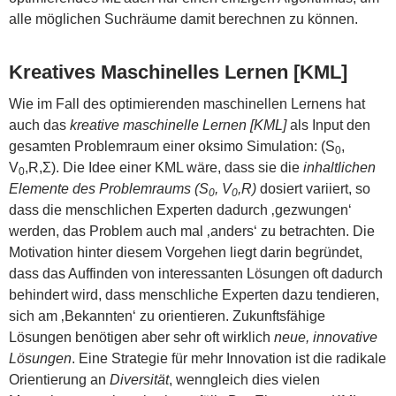
alle möglichen Suchräume damit berechnen zu können.
Kreatives Maschinelles Lernen [KML]
Wie im Fall des optimierenden maschinellen Lernens hat
auch das
kreative maschinelle Lernen [KML]
als Input den
gesamten Problemraum einer oksimo Simulation: (S
,
0
V
,R,Σ). Die Idee einer KML wäre, dass sie die
inhaltlichen
0
Elemente des Problemraums (S
, V
,R)
dosiert variiert, so
0
0
dass die menschlichen Experten dadurch ‚gezwungen‘
werden, das Problem auch mal ‚anders‘ zu betrachten. Die
Motivation hinter diesem Vorgehen liegt darin begründet,
dass das Auffinden von interessanten Lösungen oft dadurch
behindert wird, dass menschliche Experten dazu tendieren,
sich am ‚Bekannten‘ zu orientieren. Zukunftsfähige
Lösungen benötigen aber sehr oft wirklich
neue, innovative
Lösungen
. Eine Strategie für mehr Innovation ist die radikale
Orientierung an
Diversität
, wenngleich dies vielen