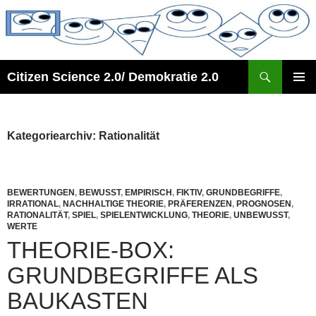
Zum
Inhalt
springen
Suchen
Citizen Science 2.0/ Demokratie 2.0
PRIMÄR
MENÜ
Kategoriearchiv: Rationalität
BEWERTUNGEN
,
BEWUSST
,
EMPIRISCH
,
FIKTIV
,
GRUNDBEGRIFFE
,
IRRATIONAL
,
NACHHALTIGE THEORIE
,
PRÄFERENZEN
,
PROGNOSEN
,
RATIONALITÄT
,
SPIEL
,
SPIELENTWICKLUNG
,
THEORIE
,
UNBEWUSST
,
WERTE
THEORIE-BOX:
GRUNDBEGRIFFE ALS
BAUKASTEN