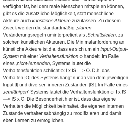
verfügbar ist, bei dem reale Menschen mitspielen können,
gibt es die zusätzliche Möglichkeit, statt menschliche
Akteure auch
künstliche Akteure
zuzulassen. Zu diesem
Zweck werden die standardmäßig ‚
starren
‚
Veränderungsregeln uminterpretiert als ‚
Schnittstellen
‚ zu
solchen künstlichen Akteuren. Die Minimalanforderung an
künstliche Akteure ist die, dass es sich um ein
Input-Output-
System
mit einer
Verhaltensfunktion
φ handelt. Im Falle
eines ‚
nicht-lernenden
‚ Systems lautet die
Verhaltensfunktion schlicht φ: I x IS —> O. D.h. das
Verhalten [O] des Systems hängt nur ab von dem jeweiligen
Input [I] und diversen inneren Zuständen [IS]. Im Falle eines
‚
lernfähigen‘
Systems lautet die Verhaltensfunktion φ: I x IS
—> IS x O. Die Besonderheit hier ist, dass das eigene
Verhalten die Möglichkeit beinhaltet, die eigenen internen
Zustände verhaltensabhängig zu modifizieren und damit
eben Lernen zu ermöglichen.