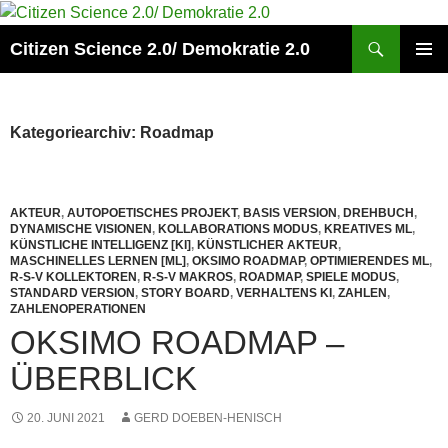
Zum
Inhalt
Suchen
Citizen Science 2.0/ Demokratie 2.0
springen
PRIMÄR
MENÜ
Kategoriearchiv: Roadmap
AKTEUR
,
AUTOPOETISCHES PROJEKT
,
BASIS VERSION
,
DREHBUCH
,
DYNAMISCHE VISIONEN
,
KOLLABORATIONS MODUS
,
KREATIVES ML
,
KÜNSTLICHE INTELLIGENZ [KI]
,
KÜNSTLICHER AKTEUR
,
MASCHINELLES LERNEN [ML]
,
OKSIMO ROADMAP
,
OPTIMIERENDES ML
,
R-S-V KOLLEKTOREN
,
R-S-V MAKROS
,
ROADMAP
,
SPIELE MODUS
,
STANDARD VERSION
,
STORY BOARD
,
VERHALTENS KI
,
ZAHLEN
,
ZAHLENOPERATIONEN
OKSIMO ROADMAP –
ÜBERBLICK
20. JUNI 2021
GERD DOEBEN-HENISCH