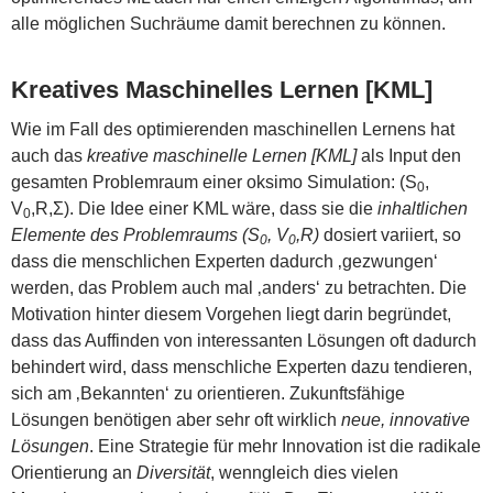
alle möglichen Suchräume damit berechnen zu können.
Kreatives Maschinelles Lernen [KML]
Wie im Fall des optimierenden maschinellen Lernens hat
auch das
kreative maschinelle Lernen [KML]
als Input den
gesamten Problemraum einer oksimo Simulation: (S
,
0
V
,R,Σ). Die Idee einer KML wäre, dass sie die
inhaltlichen
0
Elemente des Problemraums (S
, V
,R)
dosiert variiert, so
0
0
dass die menschlichen Experten dadurch ‚gezwungen‘
werden, das Problem auch mal ‚anders‘ zu betrachten. Die
Motivation hinter diesem Vorgehen liegt darin begründet,
dass das Auffinden von interessanten Lösungen oft dadurch
behindert wird, dass menschliche Experten dazu tendieren,
sich am ‚Bekannten‘ zu orientieren. Zukunftsfähige
Lösungen benötigen aber sehr oft wirklich
neue, innovative
Lösungen
. Eine Strategie für mehr Innovation ist die radikale
Orientierung an
Diversität
, wenngleich dies vielen