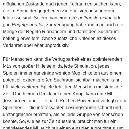
möglichen Zustände nach jenen Teilräumen suchen kann,
die im Sinne der gegebenen Ziele V
von besonderem
0
Interesse sind. Sofern man einen ‚
Regeltransformator
‚ oder
gar ‚
Regelgenerator
‚ zur Verfügung hat, kann man auch die
Menge der Regeln R abändern und damit den Suchraum
beliebig erweitern. Ohne zusätzliche Kriterien ist dieses
Verfahren aber eher unproduktiv.
Für Menschen kann die Verfügbarkeit eines optimierenden
MLs von großer Hilfe sein, da jede Simulation, jedes
Spielen immer nur einige wenige Möglichkeiten aus einem
potentiell extrem großen Suchraum sichtbar machen kann.
Für viele weiteren Spiele fehlt den Menschen meistens die
Zeit. Durch einen Druck auf einen Knopf kann eine ML
‚losstürmen‘ und — je nach Rechen-Power und verfügbarem
Speicher‘ — die interessanten Lösungsräume schnell und
umfangreicher ermitteln, als es jede Gruppe von Menschen
könnte. So, wie es zur Zeit aussieht, braucht man für ein
optimierendes ML auch nur einen einzigen Algorithmus, um