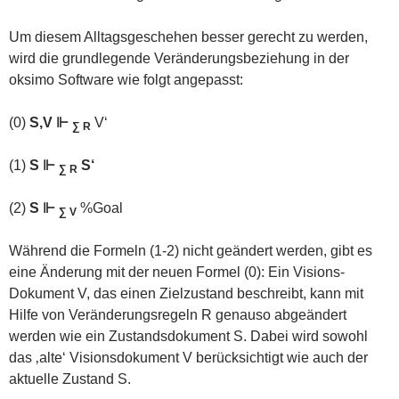
Um diesem Alltagsgeschehen besser gerecht zu werden,
wird die grundlegende Veränderungsbeziehung in der
oksimo Software wie folgt angepasst:
(0)
S,V ⊩
V‘
∑ R
(1)
S ⊩
S‘
∑ R
(2)
S ⊩
%Goal
∑ V
Während die Formeln (1-2) nicht geändert werden, gibt es
eine Änderung mit der neuen Formel (0): Ein Visions-
Dokument V, das einen Zielzustand beschreibt, kann mit
Hilfe von Veränderungsregeln R genauso abgeändert
werden wie ein Zustandsdokument S. Dabei wird sowohl
das ‚alte‘ Visionsdokument V berücksichtigt wie auch der
aktuelle Zustand S.