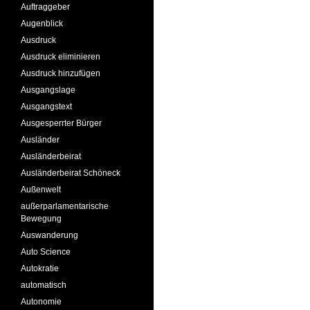
Auftraggeber
Augenblick
Ausdruck
Ausdruck eliminieren
Ausdruck hinzufügen
Ausgangslage
Ausgangstext
Ausgesperrter Bürger
Ausländer
Ausländerbeirat
Ausländerbeirat Schöneck
Außenwelt
außerparlamentarische
Bewegung
Auswanderung
Auto Science
Autokratie
automatisch
Autonomie