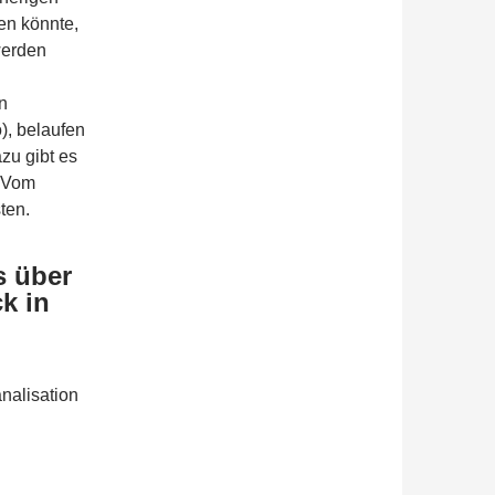
en könnte,
werden
n
), belaufen
zu gibt es
. Vom
ten.
s über
k in
nalisation