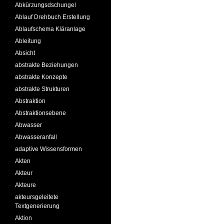
Abkürzungsdschungel
Ablauf Drehbuch Erstellung
Ablaufschema Kläranlage
Ableitung
Absicht
abstrakte Beziehungen
abstrakte Konzepte
abstrakte Strukturen
Abstraktion
Abstraktionsebene
Abwasser
Abwasseranfall
adaptive Wissensformen
Akten
Akteur
Akteure
akteursgeleitete
Textgenerierung
Aktion