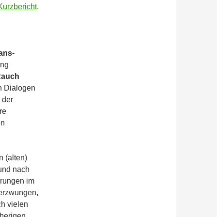
Kurzbericht
.
ans-
ung
Rauch
n Dialogen
 der
re
en
 (alten)
und nach
erungen im
 erzwungen,
ch vielen
sherigen