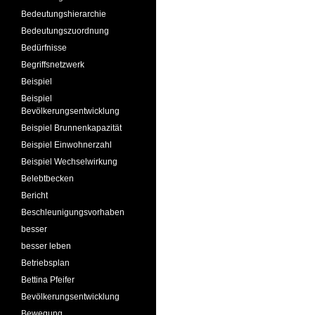
Bedeutungshierarchie
Bedeutungszuordnung
Bedürfnisse
Begriffsnetzwerk
Beispiel
Beispiel
Bevölkerungsentwicklung
Beispiel Brunnenkapazität
Beispiel Einwohnerzahl
Beispiel Wechselwirkung
Belebtbecken
Bericht
Beschleunigungsvorhaben
besser
besser leben
Betriebsplan
Bettina Pfeifer
Bevölkerungsentwicklung
Bewegung