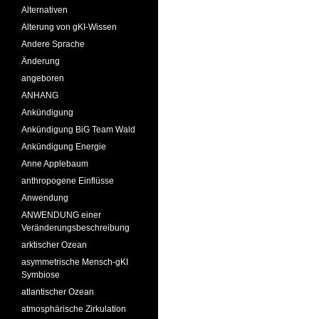
Alternativen
Alterung von gKI-Wissen
Andere Sprache
Änderung
angeboren
ANHANG
Ankündigung
Ankündigung BiG Team Wald
Ankündigung Energie
Anne Applebaum
anthropogene Einflüsse
Anwendung
ANWENDUNG einer
Veränderungsbeschreibung
arktischer Ozean
asymmetrische Mensch-gKI
Symbiose
atlantischer Ozean
atmosphärische Zirkulation