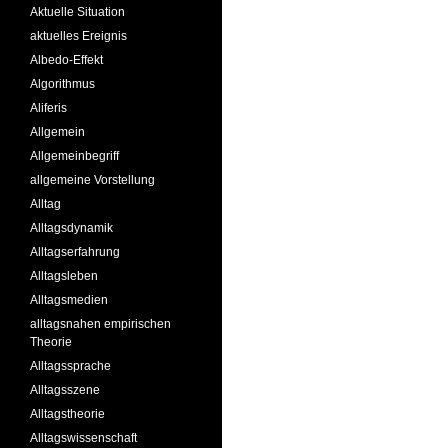
Aktuelle Situation
aktuelles Ereignis
Albedo-Effekt
Algorithmus
Aliferis
Allgemein
Allgemeinbegriff
allgemeine Vorstellung
Alltag
Alltagsdynamik
Alltagserfahrung
Alltagsleben
Alltagsmedien
alltagsnahen empirischen
Theorie
Alltagssprache
Alltagsszene
Alltagstheorie
Alltagswissenschaft