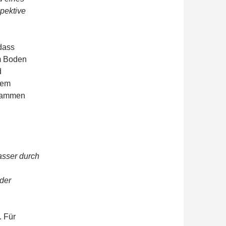
spektive
dass
m Boden
d
tem
sammen
wasser durch
 der
. Für