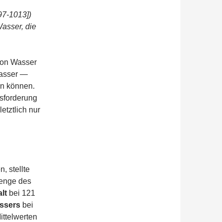
97-1013])
asser, die
 von Wasser
asser —
en können.
usforderung
etztlich nur
 stellte
Menge des
lt
bei 121
ssers
bei
ittelwerten