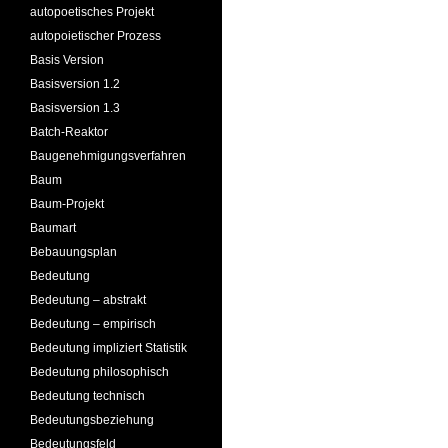
autopoetisches Projekt
autopoietischer Prozess
Basis Version
Basisversion 1.2
Basisversion 1.3
Batch-Reaktor
Baugenehmigungsverfahren
Baum
Baum-Projekt
Baumart
Bebauungsplan
Bedeutung
Bedeutung – abstrakt
Bedeutung – empirisch
Bedeutung impliziert Statistik
Bedeutung philosophisch
Bedeutung technisch
Bedeutungsbeziehung
Bedeutungsfeld