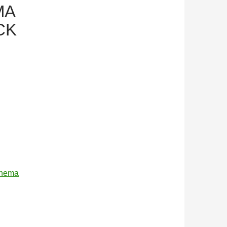
MA
CK
 Thema