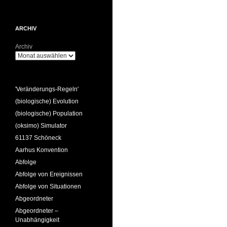
ARCHIV
Archiv
'Veränderungs-Regeln'
(biologische) Evolution
(biologische) Population
(oksimo) Simulator
61137 Schöneck
Aarhus Konvention
Abfolge
Abfolge von Ereignissen
Abfolge von Situationen
Abgeordneter
Abgeordneter –
Unabhängigkeit