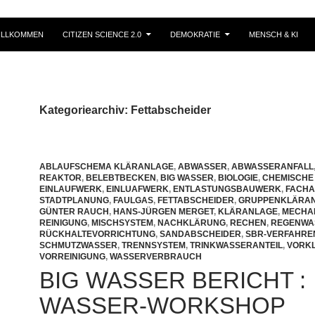
ILLKOMMEN
CITIZEN SCIENCE 2.0
DEMOKRATIE
MENSCH & KI
Kategoriearchiv: Fettabscheider
ABLAUFSCHEMA KLÄRANLAGE
,
ABWASSER
,
ABWASSERANFALL
REAKTOR
,
BELEBTBECKEN
,
BIG WASSER
,
BIOLOGIE
,
CHEMISCHE
EINLAUFWERK
,
EINLUAFWERK
,
ENTLASTUNGSBAUWERK
,
FACHA
STADTPLANUNG
,
FAULGAS
,
FETTABSCHEIDER
,
GRUPPENKLÄRA
GÜNTER RAUCH
,
HANS-JÜRGEN MERGET
,
KLÄRANLAGE
,
MECHA
REINIGUNG
,
MISCHSYSTEM
,
NACHKLÄRUNG
,
RECHEN
,
REGENWA
RÜCKHALTEVORRICHTUNG
,
SANDABSCHEIDER
,
SBR-VERFAHRE
SCHMUTZWASSER
,
TRENNSYSTEM
,
TRINKWASSERANTEIL
,
VORK
VORREINIGUNG
,
WASSERVERBRAUCH
BIG WASSER BERICHT :
WASSER-WORKSHOP