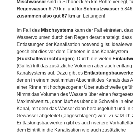
Mischwasser
sind in Schöneck 55 km Rohre verlegt, fü
Regenwasser
6,79 km, und für
Schmutzwasser
5,846
zusammen also gut 67 km
an Leitungen!
Im Fall des
Mischsystems
kann der Fall eintreten, das
Wasservolumen durch den Regen derart ansteigt, dass
Entlastungen der Kanalisation notwendig ist. Idealerwe
geschieht dies vor dem Eintreten in das Kanalsystem
(
Rückhaltevorrichtungen
). Durch die vielen
Einlaufw
(Gullis) tritt das zusätzliche Volumen aber auch entlang
Kanalsystems auf. Dazu gibt es
Entlastungsbauwerk
denen in einem bestimmten Abschnitt des Kanals das 
einer Rinne mit hochgezogener Überlaufschwelle geführ
Nimmt das Volumen des Wassers über einen festgeset
Maximalwert zu, dann läuft es über die Schwelle in ei
Kanal, mit dem das Wasser dann herausgeführt und in 
Gewässer abgeleitet (‚abgeschlagen‘) wird. Zusätzlich
Entlastungsbauwerken gibt es auch weitere Vorhalteflä
dem Eintritt in die Kanalisation wie auch zusätzliche