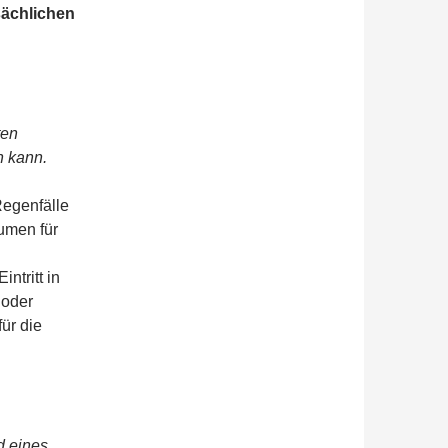
sächlichen
ten
n kann.
Regenfälle
umen für
ntritt in
 oder
ür die
d eines