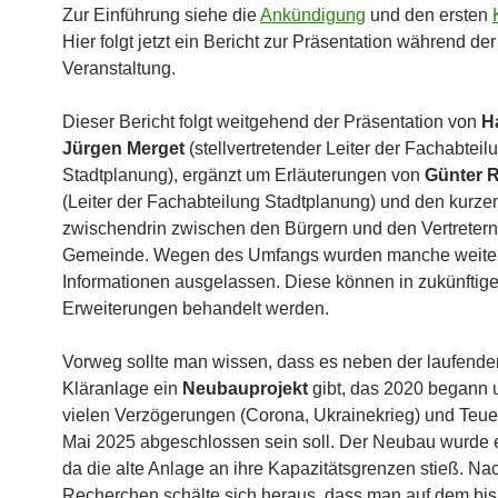
Zur Einführung siehe die
Ankündigung
und den ersten
Hier folgt jetzt ein Bericht zur Präsentation während der
Veranstaltung.
Dieser Bericht folgt weitgehend der Präsentation von
H
Jürgen Merget
(stellvertretender Leiter der Fachabteil
Stadtplanung), ergänzt um Erläuterungen von
Günter 
(Leiter der Fachabteilung Stadtplanung) und den kurze
zwischendrin zwischen den Bürgern und den Vertretern
Gemeinde. Wegen des Umfangs wurden manche weite
Informationen ausgelassen. Diese können in zukünftig
Erweiterungen behandelt werden.
Vorweg sollte man wissen, dass es neben der laufenden
Kläranlage ein
Neubauprojekt
gibt, das 2020 begann 
vielen Verzögerungen (Corona, Ukrainekrieg) und Teu
Mai 2025 abgeschlossen sein soll. Der Neubau wurde
da die alte Anlage an ihre Kapazitätsgrenzen stieß. Na
Recherchen schälte sich heraus, dass man auf dem bi