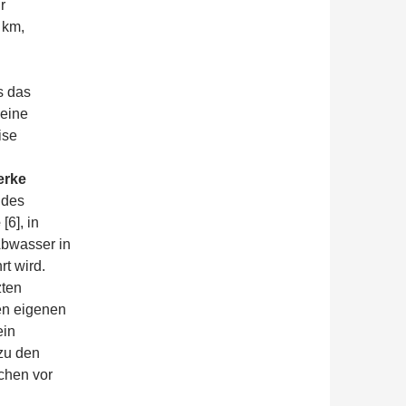
r
 km,
s das
 eine
ise
erke
 des
e
[6], in
Abwasser in
t wird.
zten
nen eigenen
ein
 zu den
chen vor