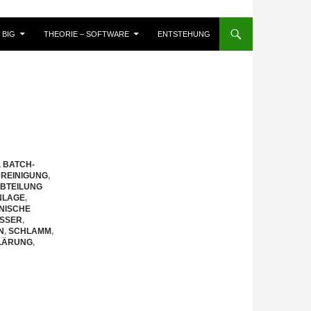
BIG
THEORIE – SOFTWARE
ENTSTEHUNG
,
BATCH-
 REINIGUNG
,
BTEILUNG
NLAGE
,
NISCHE
SSER
,
N
,
SCHLAMM
,
LÄRUNG
,