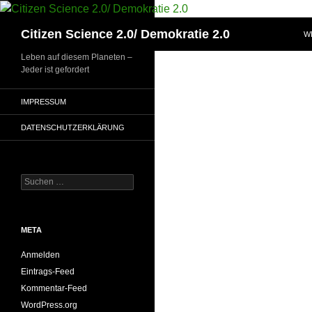
Zum
Inhalt
Suchen
Citizen Science 2.0/ Demokratie 2.0
W
springen
Leben auf diesem Planeten –
Jeder ist gefordert
IMPRESSUM
DATENSCHUTZERKLÄRUNG
Suchen
nach:
META
Anmelden
Eintrags-Feed
Kommentar-Feed
WordPress.org