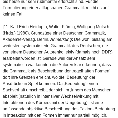
bis heute nur sehr rudimentär erforscht sind. Für die
Formulierung einer alltagsnahen Grammatik reicht es auf
keinen Fall.
[11] Karl Erich Heidoplh, Walter Flämig, Wolfgang Motsch
(Hrdg.),(1980), Grundzüge einer Deutschen Grammatik,
Akademie-Verlag, Berlin.
Anmerkung
: Die wohl bislang am
weitesten systematisierte Grammatik des Deutschen, die
von einem Deutschen Autorenkollektiv (damals noch DDR)
erarbeitet worden ist. Gerade weil der Ansatz sehr
systematisch war konnten die Autoren klar erkennen, dass
die Grammatik als Beschreibung der ‚regelhaften Formen‘
dort ihre Grenzen erreicht, wo die ‚Bedeutung‘ der
Ausdrücke in Spiel kommen. Da ‚Bedeutung‘ einen
Sachverhalt umschreibt, der sich im ‚Innern des Menschen‘
abspielt (natürlich in intensiver Wechselwirkung mit
Interaktionen des Körpers mit der Umgebung), ist eine
umfassende objektive Beschreibung des Faktors Bedeutung
in Interaktion mit den Formen immer nur partiell möglich.