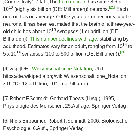
‚Connectivity‘, Zitat: „The
human brain
has some 8.6 x
10
[25]
10
(eighty six billion (DE: Milliarden)) neurons.
Each
neuron has on average 7,000 synaptic connections to other
neurons. It has been estimated that the brain of a three-year-
15
old child has about 10
synapses (1 quadrillion (DE:
Billiarden)).
This number declines with age
, stabilizing by
14
adulthood. Estimates vary for an adult, ranging from 10
to
14
[26]
5 x 10
synapses (100 to 500 trillion (DE: Billionen)).
[4] wkp [DE],
Wissenschaftliche Notation
, URL:
https://de.wikipedia.org/wiki/Wissenschaftliche_Notation.
z.B. ’10^12 = Billion, 10^15 = Billiarde).
[5] Robert F.Schmidt, Gerhard Thews (Hrsg.), 1995,
Physiologie des Menschen, 25.Auflage, Springer Verlag
[6] Niels Birbaumer, Robert F.Schmidt, 2006, Biologische
Psychologie, 6.Aufl., Springer Verlag