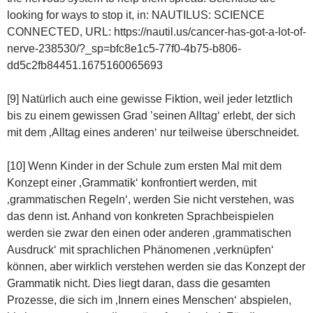
looking for ways to stop it, in: NAUTILUS: SCIENCE
CONNECTED, URL: https://nautil.us/cancer-has-got-a-lot-of-
nerve-238530/?_sp=bfc8e1c5-77f0-4b75-b806-
dd5c2fb84451.1675160065693
[9] Natürlich auch eine gewisse Fiktion, weil jeder letztlich
bis zu einem gewissen Grad ’seinen Alltag‘ erlebt, der sich
mit dem ‚Alltag eines anderen‘ nur teilweise überschneidet.
[10] Wenn Kinder in der Schule zum ersten Mal mit dem
Konzept einer ‚Grammatik‘ konfrontiert werden, mit
‚grammatischen Regeln‘, werden Sie nicht verstehen, was
das denn ist. Anhand von konkreten Sprachbeispielen
werden sie zwar den einen oder anderen ‚grammatischen
Ausdruck‘ mit sprachlichen Phänomenen ‚verknüpfen‘
können, aber wirklich verstehen werden sie das Konzept der
Grammatik nicht. Dies liegt daran, dass die gesamten
Prozesse, die sich im ‚Innern eines Menschen‘ abspielen,