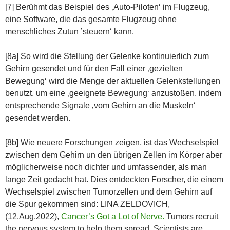
[7] Berühmt das Beispiel des ‚Auto-Piloten‘ im Flugzeug,
eine Software, die das gesamte Flugzeug ohne
menschliches Zutun ’steuern‘ kann.
[8a] So wird die Stellung der Gelenke kontinuierlich zum
Gehirn gesendet und für den Fall einer ‚gezielten
Bewegung‘ wird die Menge der aktuellen Gelenkstellungen
benutzt, um eine ‚geeignete Bewegung‘ anzustoßen, indem
entsprechende Signale ‚vom Gehirn an die Muskeln‘
gesendet werden.
[8b] Wie neuere Forschungen zeigen, ist das Wechselspiel
zwischen dem Gehirn un den übrigen Zellen im Körper aber
möglicherweise noch dichter und umfassender, als man
lange Zeit gedacht hat. Dies entdeckten Forscher, die einem
Wechselspiel zwischen Tumorzellen und dem Gehirn auf
die Spur gekommen sind: LINA ZELDOVICH,
(12.Aug.2022),
Cancer’s Got a Lot of Nerve.
Tumors recruit
the nervous system to help them spread. Scientists are