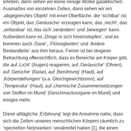
erleben, dann sehen wir keine riesige Wolke galaktischen
Ausmaßes von einzelnen Zellen, dann sehen wir ein
‚abgegrenztes Objekt‘ mit einer Oberfläche, die ’sichtbar‘ ist;
ein Objekt, das ‚Geräusche‘ erzeugen kann, das ‚riecht‘, das
‚anfassbar‘ ist, das sich ‚verändern‘ und ‚bewegen‘ kann.
Außerdem kann es ‚Dinge in sich hineinstopfen‘, und es
kommen auch ‚Gase‘, ‚Flüssigkeiten‘ und ‚festere
Bestandteile‘ aus ihm heraus. Ferner ist bei längerer
Betrachtung offensichtlich, dass es Bereiche am Körper gibt,
die auf ‚Licht‘ (Augen) reagieren, auf ‚Geräusche‘ (Ohren),
auf ‚Gerüche‘ (Nase), auf ‚Berührung‘ (Haut), auf
‚Körperstellungen‘ (u.a. Gleichgewichtssinn), auf
‚Temperatur‘ (Haut), auf ‚chemische Zusammensetzungen
von Stoffen im Mund‘ (Geschmacksorgane im Mund) und
einiges mehr.
Diese alltägliche ‚Erfahrung‘ legt die Annahme nahe, dass
sich die Zellen unseres menschlichen Körpers räumlich zu
’speziellen Netzwerken‘ verabredet haben [1], die einen