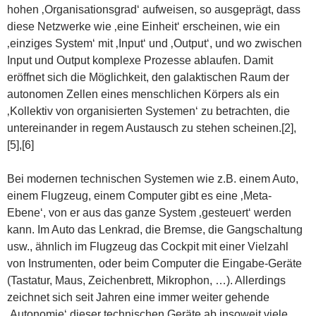
hohen ‚Organisationsgrad‘ aufweisen, so ausgeprägt, dass
diese Netzwerke wie ‚eine Einheit‘ erscheinen, wie ein
‚einziges System‘ mit ‚Input‘ und ‚Output‘, und wo zwischen
Input und Output komplexe Prozesse ablaufen. Damit
eröffnet sich die Möglichkeit, den galaktischen Raum der
autonomen Zellen eines menschlichen Körpers als ein
‚Kollektiv von organisierten Systemen‘ zu betrachten, die
untereinander in regem Austausch zu stehen scheinen.[2],
[5],[6]
Bei modernen technischen Systemen wie z.B. einem Auto,
einem Flugzeug, einem Computer gibt es eine ‚Meta-
Ebene‘, von er aus das ganze System ‚gesteuert‘ werden
kann. Im Auto das Lenkrad, die Bremse, die Gangschaltung
usw., ähnlich im Flugzeug das Cockpit mit einer Vielzahl
von Instrumenten, oder beim Computer die Eingabe-Geräte
(Tastatur, Maus, Zeichenbrett, Mikrophon, …). Allerdings
zeichnet sich seit Jahren eine immer weiter gehende
‚Autonomie‘ dieser technischen Geräte ab insoweit viele