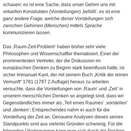
schauen: es ist eine Sache, dass unser Gehirn uns mit
virtuellen Konstrukten (Vorstellungen) ‚befüllt‘, es ist
eine
ganz andere Frage, welche dieser Vorstellungen sich
zwischen Gehirnen (Menschen) mittels Sprache
kommunizieren lassen.
Das ‚Raum-Zeit-Problem‘ haben bisher sehr viele
Philosophen und Wissenschaftler thematisiert. Einer der
prominentesten Vertreter, der die Diskussion im
europäischen Denken zu Beginn stark beeinflusst hatte, ist
sicher Immanuel Kant, der mit seinem Buch „Kritik der reinen
Vernunft“ 1781 (1787 2.Auflage) heraus zu arbeiten
versuchte, dass die Vorstellungen von ‚Raum‘ und ‚Zeit‘ in
unserem menschlichen Denken so angelegt sind, dass wir
Gegenständliches immer als ‚Teil eines Raumes‘ ‚vorstellen‘
und ‚denken‘; Entsprechendes nahm er auch für die
Vorstellung der Zeit an. Genauere Analysen dieses seines
Standpunkts sind aus vielerlei Gründen schwierig. Für die
folgenden Überlegungen kann man sich durch die Position