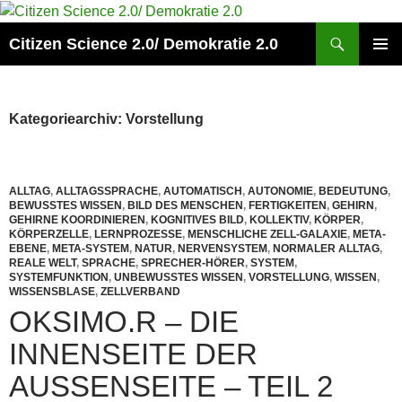
Zum
Inhalt
Suchen
Citizen Science 2.0/ Demokratie 2.0
springen
PRIMÄR
MENÜ
Kategoriearchiv: Vorstellung
ALLTAG
,
ALLTAGSSPRACHE
,
AUTOMATISCH
,
AUTONOMIE
,
BEDEUTUNG
,
BEWUSSTES WISSEN
,
BILD DES MENSCHEN
,
FERTIGKEITEN
,
GEHIRN
,
GEHIRNE KOORDINIEREN
,
KOGNITIVES BILD
,
KOLLEKTIV
,
KÖRPER
,
KÖRPERZELLE
,
LERNPROZESSE
,
MENSCHLICHE ZELL-GALAXIE
,
META-
EBENE
,
META-SYSTEM
,
NATUR
,
NERVENSYSTEM
,
NORMALER ALLTAG
,
REALE WELT
,
SPRACHE
,
SPRECHER-HÖRER
,
SYSTEM
,
SYSTEMFUNKTION
,
UNBEWUSSTES WISSEN
,
VORSTELLUNG
,
WISSEN
,
WISSENSBLASE
,
ZELLVERBAND
OKSIMO.R – DIE
INNENSEITE DER
AUSSENSEITE – TEIL 2