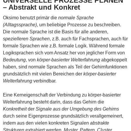
UNIVERSELLE PROZESSE PLANEN
– Abstrakt und Konkret
Oksimo benutzt primär die
normale Sprache
(Alltagssprache)
, um beliebige Prozesse zu beschreiben.
Die normale Sprache ist die Basis für alle anderen,
spezielleren Sprachen
, z.B. auch für Fachsprachen, auch für
formale Sprachen wie z.B. formale Logik. Während formale
Logiksprachen sich vom Ansatz her von jeglicher Form von
Bedeutung
, von
körper-basierter Welterfahrung
abgekoppelt
haben, sind normale Sprachen als Teil der Gehirnfunktionen
grundsätzlich mit vielen Bereichen der
körper-basierter
Welterfahrung
verbindbar.
Eine Kerneigenschaft der Verbindung zu körper-basierter
Welterfahrung besteht darin, dass das Gehirn die
Konkretheit
der
Signale aus der Umgebung des Gehirns
durch seine Eigenprozesse grundsätzlich verallgemeinert,
indem aus den vielen konkreten Signalen
abstrakte
Strukturen
extrahiert werden,
Muster, Pattern, Cluster,