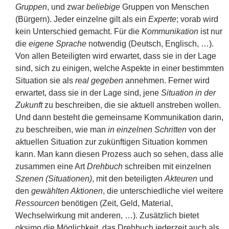
Gruppen
, und zwar
beliebige
Gruppen von Menschen
(Bürgern). Jeder einzelne gilt als ein
Experte
; vorab wird
kein Unterschied gemacht. Für die
Kommunikation
ist nur
die
eigene Sprache
notwendig (Deutsch, Englisch, …).
Von allen Beteiligten wird erwartet, dass sie in der Lage
sind, sich zu einigen, welche Aspekte in einer bestimmten
Situation sie als
real gegeben
annehmen. Ferner wird
erwartet, dass sie in der Lage sind, jene
Situation in der
Zukunft
zu beschreiben, die sie aktuell anstreben wollen.
Und dann besteht die gemeinsame Kommunikation darin,
zu beschreiben, wie man
in einzelnen Schritten
von der
aktuellen Situation zur zukünftigen Situation kommen
kann. Man kann diesen Prozess auch so sehen, dass alle
zusammen eine Art
Drehbuch
schreiben mit einzelnen
Szenen (Situationen)
, mit den beteiligten
Akteuren
und
den
gewählten Aktionen
, die unterschiedliche viel weitere
Ressourcen
benötigen (Zeit, Geld, Material,
Wechselwirkung mit anderen, …). Zusätzlich bietet
oksimo die Möglichkeit, das Drehbuch jederzeit auch als