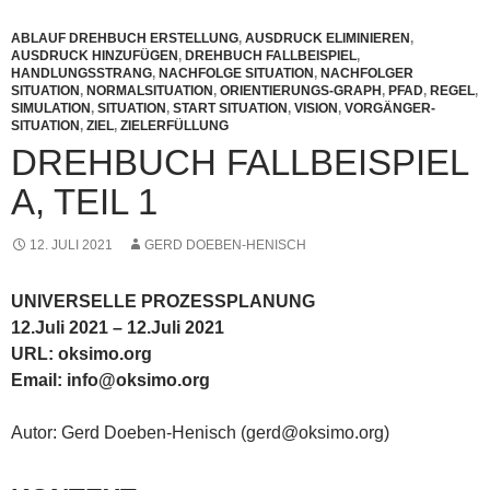
ABLAUF DREHBUCH ERSTELLUNG
,
AUSDRUCK ELIMINIEREN
,
AUSDRUCK HINZUFÜGEN
,
DREHBUCH FALLBEISPIEL
,
HANDLUNGSSTRANG
,
NACHFOLGE SITUATION
,
NACHFOLGER
SITUATION
,
NORMALSITUATION
,
ORIENTIERUNGS-GRAPH
,
PFAD
,
REGEL
,
SIMULATION
,
SITUATION
,
START SITUATION
,
VISION
,
VORGÄNGER-
SITUATION
,
ZIEL
,
ZIELERFÜLLUNG
DREHBUCH FALLBEISPIEL
A, TEIL 1
12. JULI 2021
GERD DOEBEN-HENISCH
UNIVERSELLE PROZESSPLANUNG
12.Juli 2021 – 12.Juli 2021
URL: oksimo.org
Email: info@oksimo.org
Autor: Gerd Doeben-Henisch (gerd@oksimo.org)