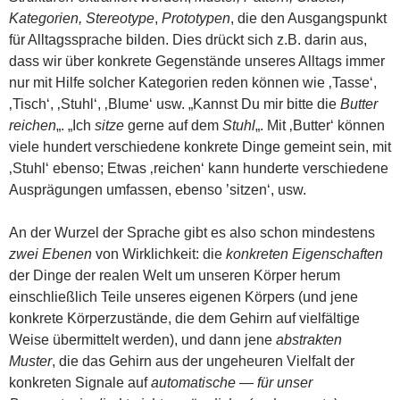
Kategorien, Stereotype
,
Prototypen
, die den Ausgangspunkt
für Alltagssprache bilden. Dies drückt sich z.B. darin aus,
dass wir über konkrete Gegenstände unseres Alltags immer
nur mit Hilfe solcher Kategorien reden können wie ‚Tasse‘,
‚Tisch‘, ‚Stuhl‘, ‚Blume‘ usw. „Kannst Du mir bitte die
Butter
reichen
„. „Ich
sitze
gerne auf dem
Stuhl
„. Mit ‚Butter‘ können
viele hundert verschiedene konkrete Dinge gemeint sein, mit
‚Stuhl‘ ebenso; Etwas ‚reichen‘ kann hunderte verschiedene
Ausprägungen umfassen, ebenso ’sitzen‘, usw.
An der Wurzel der Sprache gibt es also schon mindestens
zwei Ebenen
von Wirklichkeit: die
konkreten Eigenschaften
der Dinge der realen Welt um unseren Körper herum
einschließlich Teile unseres eigenen Körpers (und jene
konkrete Körperzustände, die dem Gehirn auf vielfältige
Weise übermittelt werden), und dann jene
abstrakten
Muster
, die das Gehirn aus der ungeheuren Vielfalt der
konkreten Signale auf
automatische — für unser