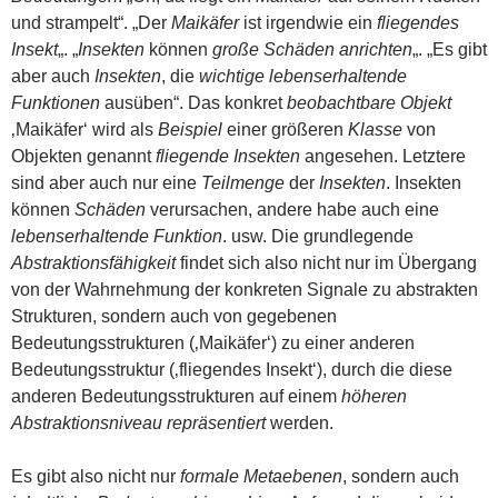
und strampelt“. „Der
Maikäfer
ist irgendwie ein
fliegendes
Insekt
„. „
Insekten
können
große Schäden anrichten
„. „Es gibt
aber auch
Insekten
, die
wichtige lebenserhaltende
Funktionen
ausüben“. Das konkret
beobachtbare Objekt
‚Maikäfer‘ wird als
Beispiel
einer größeren
Klasse
von
Objekten genannt
fliegende Insekten
angesehen. Letztere
sind aber auch nur eine
Teilmenge
der
Insekten
. Insekten
können
Schäden
verursachen, andere habe auch eine
lebenserhaltende Funktion
. usw. Die grundlegende
Abstraktionsfähigkeit
findet sich also nicht nur im Übergang
von der Wahrnehmung der konkreten Signale zu abstrakten
Strukturen, sondern auch von gegebenen
Bedeutungsstrukturen (‚Maikäfer‘) zu einer anderen
Bedeutungsstruktur (‚fliegendes Insekt‘), durch die diese
anderen Bedeutungsstrukturen auf einem
höheren
Abstraktionsniveau repräsentiert
werden.
Es gibt also nicht nur
formale Metaebenen
, sondern auch