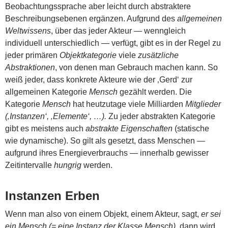
Beobachtungssprache aber leicht durch abstraktere
Beschreibungsebenen ergänzen. Aufgrund des
allgemeinen
Weltwissens
, über das jeder Akteur — wenngleich
individuell unterschiedlich — verfügt, gibt es in der Regel zu
jeder primären
Objektkategorie
viele
zusätzliche
Abstraktionen
, von denen man Gebrauch machen kann. So
weiß jeder, dass konkrete Akteure wie der ‚Gerd‘ zur
allgemeinen Kategorie
Mensch
gezählt werden. Die
Kategorie
Mensch
hat heutzutage viele Milliarden
Mitglieder
(‚Instanzen‘, ‚Elemente‘, …).
Zu jeder abstrakten Kategorie
gibt es meistens auch
abstrakte Eigenschaften
(statische
wie dynamische). So gilt als gesetzt, dass Menschen —
aufgrund ihres Energieverbrauchs — innerhalb gewisser
Zeitintervalle
hungrig
werden.
Instanzen Erben
Wenn man also von einem Objekt, einem Akteur, sagt,
er sei
ein Mensch (= eine Instanz der Klasse Mensch)
, dann wird