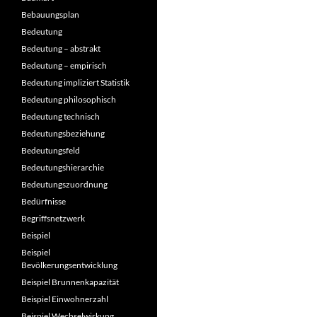
Bebauungsplan
Bedeutung
Bedeutung – abstrakt
Bedeutung – empirisch
Bedeutung impliziert Statistik
Bedeutung philosophisch
Bedeutung technisch
Bedeutungsbeziehung
Bedeutungsfeld
Bedeutungshierarchie
Bedeutungszuordnung
Bedürfnisse
Begriffsnetzwerk
Beispiel
Beispiel
Bevölkerungsentwicklung
Beispiel Brunnenkapazität
Beispiel Einwohnerzahl
Beispiel Wechselwirkung