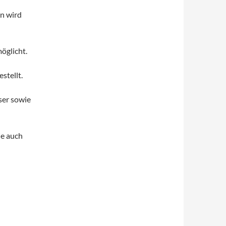
en wird
öglicht.
stellt.
ser sowie
ie auch