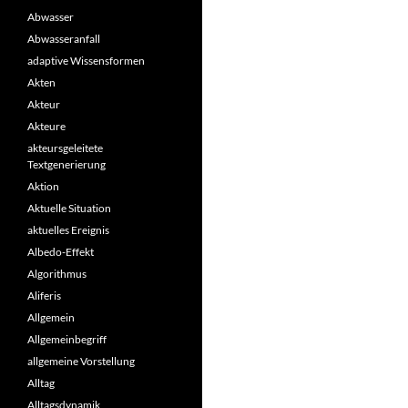
Abwasser
Abwasseranfall
adaptive Wissensformen
Akten
Akteur
Akteure
akteursgeleitete
Textgenerierung
Aktion
Aktuelle Situation
aktuelles Ereignis
Albedo-Effekt
Algorithmus
Aliferis
Allgemein
Allgemeinbegriff
allgemeine Vorstellung
Alltag
Alltagsdynamik