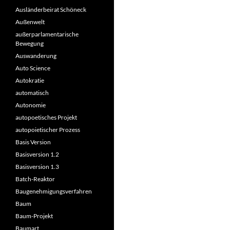
Ausländerbeirat Schöneck
Außenwelt
außerparlamentarische
Bewegung
Auswanderung
Auto Science
Autokratie
automatisch
Autonomie
autopoetisches Projekt
autopoietischer Prozess
Basis Version
Basisversion 1.2
Basisversion 1.3
Batch-Reaktor
Baugenehmigungsverfahren
Baum
Baum-Projekt
Baumart