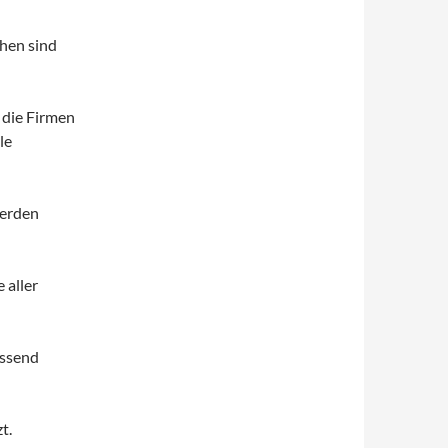
hen sind
 die Firmen
le
werden
 aller
assend
t.