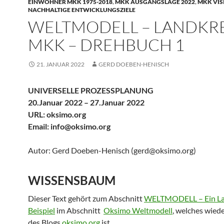
EINWOHNER MKK 1975-2018
,
MKK AUSGANGSLAGE 2022
,
MKK VISI
NACHHALTIGE ENTWICKLUNGSZIELE
WELTMODELL – LANDKREI
MKK – DREHBUCH 1
21. JANUAR 2022
GERD DOEBEN-HENISCH
UNIVERSELLE PROZESSPLANUNG
20.Januar 2022 – 27.Januar 2022
URL: oksimo.org
Email: info@oksimo.org
Autor: Gerd Doeben-Henisch (gerd@oksimo.org)
WISSENSBAUM
Dieser Text gehört zum Abschnitt
WELTMODELL – Ein Lan
Beispiel
im Abschnitt
Oksimo Weltmodell
, welches wied
des Blogs
oksimo.org
ist.