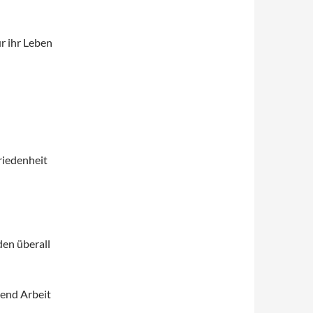
r ihr Leben
riedenheit
en überall
gend Arbeit