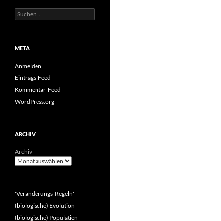
Suchen
nach:
META
Anmelden
Eintrags-Feed
Kommentar-Feed
WordPress.org
ARCHIV
Archiv
'Veränderungs-Regeln'
(biologische) Evolution
(biologische) Population