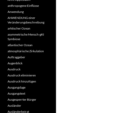
anthropogene Einflüsse
Anwendung
ANWENDUNG einer
Veränderungsbeschreibung
arktischer Ozean
asymmetrische Mensch-gKI
Symbiose
atlantischer Ozean
atmosphärische Zirkulation
Auftraggeber
Augenblick
Ausdruck
Ausdruck eliminieren
Ausdruck hinzufügen
Ausgangslage
Ausgangstext
Ausgesperrter Bürger
Ausländer
Ausländerbeirat