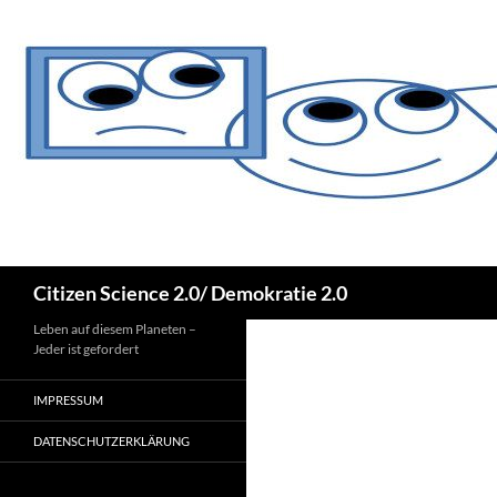
Zum
Inhalt
springen
Suchen
Citizen Science 2.0/ Demokratie 2.0
Leben auf diesem Planeten –
Jeder ist gefordert
IMPRESSUM
DATENSCHUTZERKLÄRUNG