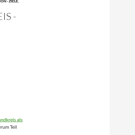
ON - ZIELE
,
S -
dkreis als
erum Teil