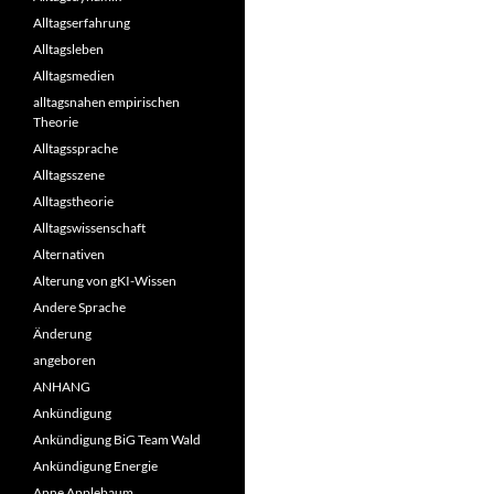
Alltagserfahrung
Alltagsleben
Alltagsmedien
alltagsnahen empirischen
Theorie
Alltagssprache
Alltagsszene
Alltagstheorie
Alltagswissenschaft
Alternativen
Alterung von gKI-Wissen
Andere Sprache
Änderung
angeboren
ANHANG
Ankündigung
Ankündigung BiG Team Wald
Ankündigung Energie
Anne Applebaum