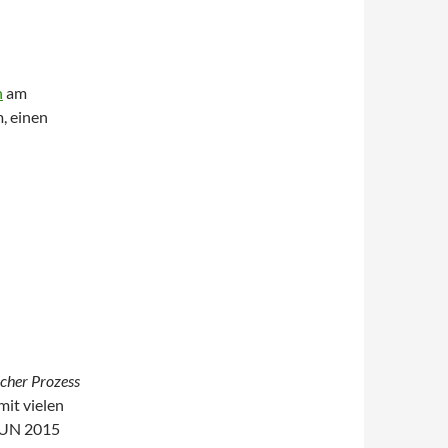
h
am
, einen
cher Prozess
mit vielen
r UN 2015