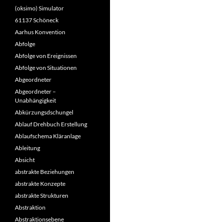
(oksimo) Simulator
61137 Schöneck
Aarhus Konvention
Abfolge
Abfolge von Ereignissen
Abfolge von Situationen
Abgeordneter
Abgeordneter –
Unabhängigkeit
Abkürzungsdschungel
Ablauf Drehbuch Erstellung
Ablaufschema Kläranlage
Ableitung
Absicht
abstrakte Beziehungen
abstrakte Konzepte
abstrakte Strukturen
Abstraktion
Abstraktionsebene