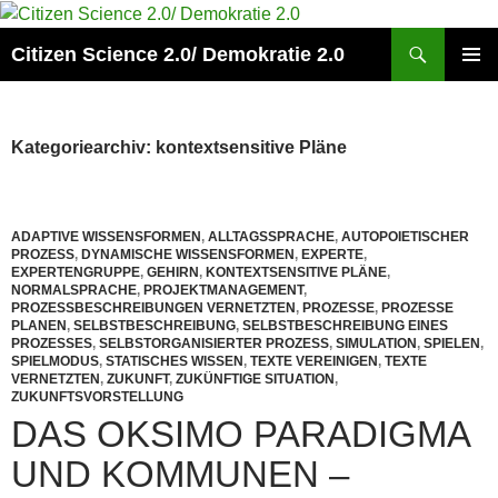
Zum
Inhalt
Suchen
Citizen Science 2.0/ Demokratie 2.0
springen
PRIMÄR
MENÜ
Kategoriearchiv: kontextsensitive Pläne
ADAPTIVE WISSENSFORMEN
,
ALLTAGSSPRACHE
,
AUTOPOIETISCHER
PROZESS
,
DYNAMISCHE WISSENSFORMEN
,
EXPERTE
,
EXPERTENGRUPPE
,
GEHIRN
,
KONTEXTSENSITIVE PLÄNE
,
NORMALSPRACHE
,
PROJEKTMANAGEMENT
,
PROZESSBESCHREIBUNGEN VERNETZTEN
,
PROZESSE
,
PROZESSE
PLANEN
,
SELBSTBESCHREIBUNG
,
SELBSTBESCHREIBUNG EINES
PROZESSES
,
SELBSTORGANISIERTER PROZESS
,
SIMULATION
,
SPIELEN
,
SPIELMODUS
,
STATISCHES WISSEN
,
TEXTE VEREINIGEN
,
TEXTE
VERNETZTEN
,
ZUKUNFT
,
ZUKÜNFTIGE SITUATION
,
ZUKUNFTSVORSTELLUNG
DAS OKSIMO PARADIGMA
UND KOMMUNEN –