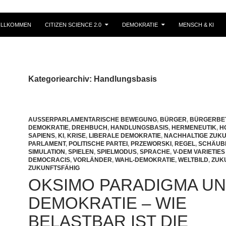
ILLKOMMEN
CITIZEN SCIENCE 2.0
DEMOKRATIE
MENSCH & KI
Kategoriearchiv: Handlungsbasis
AUSSERPARLAMENTARISCHE BEWEGUNG
,
BÜRGER
,
BÜRGERBET
DEMOKRATIE
,
DREHBUCH
,
HANDLUNGSBASIS
,
HERMENEUTIK
,
H
SAPIENS
,
KI
,
KRISE
,
LIBERALE DEMOKRATIE
,
NACHHALTIGE ZUKU
PARLAMENT
,
POLITISCHE PARTEI
,
PRZEWORSKI
,
REGEL
,
SCHÄUB
SIMULATION
,
SPIELEN
,
SPIELMODUS
,
SPRACHE
,
V-DEM VARIETIES
DEMOCRACIS
,
VORLÄNDER
,
WAHL-DEMOKRATIE
,
WELTBILD
,
ZUK
ZUKUNFTSFÄHIG
OKSIMO PARADIGMA U
DEMOKRATIE – WIE
BELASTBAR IST DIE