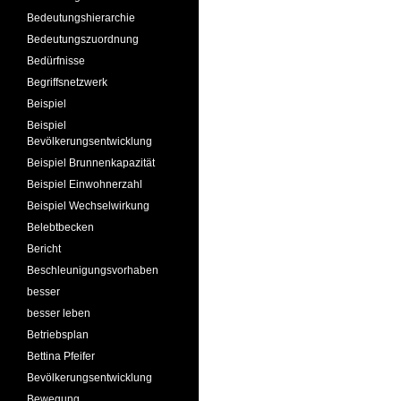
Bedeutungshierarchie
Bedeutungszuordnung
Bedürfnisse
Begriffsnetzwerk
Beispiel
Beispiel
Bevölkerungsentwicklung
Beispiel Brunnenkapazität
Beispiel Einwohnerzahl
Beispiel Wechselwirkung
Belebtbecken
Bericht
Beschleunigungsvorhaben
besser
besser leben
Betriebsplan
Bettina Pfeifer
Bevölkerungsentwicklung
Bewegung