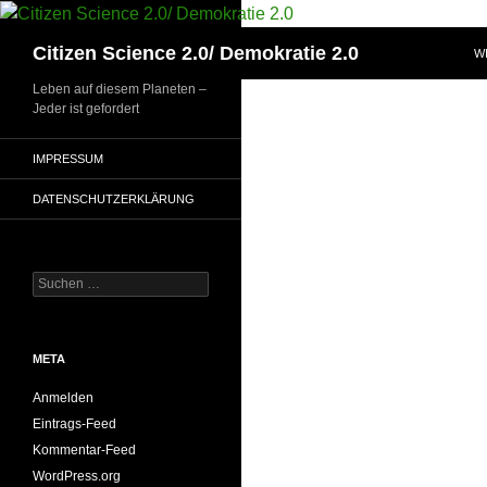
Zum
Inhalt
Suchen
Citizen Science 2.0/ Demokratie 2.0
W
springen
Leben auf diesem Planeten –
Jeder ist gefordert
IMPRESSUM
DATENSCHUTZERKLÄRUNG
Suchen
nach:
META
Anmelden
Eintrags-Feed
Kommentar-Feed
WordPress.org