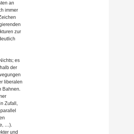
sten an
ch immer
 Zeichen
egierenden
kturen zur
deutlich
Nichts; es
halb der
Bewegungen
r liberalen
en Bahnen.
ner
n Zufall,
arallel
nen
e, …).
kter und