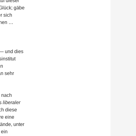
uf dieser
 Glück; gäbe
r sich
ehen …
 — und dies
nstitut
en
an sehr
, nach
ls
liberaler
ch diese
re eine
tände, unter
 ein