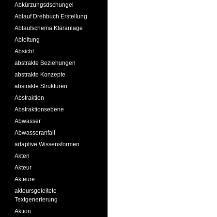
Abkürzungsdschungel
Ablauf Drehbuch Erstellung
Ablaufschema Kläranlage
Ableitung
Absicht
abstrakte Beziehungen
abstrakte Konzepte
abstrakte Strukturen
Abstraktion
Abstraktionsebene
Abwasser
Abwasseranfall
adaptive Wissensformen
Akten
Akteur
Akteure
akteursgeleitete
Textgenerierung
Aktion