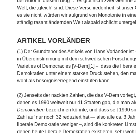
der Autor in diesem Blog … es gibt nicht zwei Gehirne a
Welt, die ‚gleich‘ sind. Diese Verschiedenheit ist unser
es sie nicht, würden wir aufgrund von Monotonie in eine
ständig rasant ändernden Welt alsbald schlicht unterg
ARTIKEL VORLÄNDER
(1) Der Grundtenor des Artikels von Hans Vorländer ist
in Übereinstimmung mit dem schwedischen Forschungsi
Varieties of Democracies [V-Dem][1] –, dass die liberal
Demokratien unter einem starken Druck stehen, den m
wohl als besorgniserregend einstufen kann.
(2) Jenseits der nackten Zahlen, die das V-Dem vorlegt
denen es 1990 weltweit nur 41 Staaten gab, die man a
Demokratien
bezeichnen könnte, und dass seit 1990 si
Zahl auf nur noch 32 reduziert hat — also alle ca. 3 Jah
liberale Demokratie weniger –, sind die konkreten Ums
denen heute liberale Demokratien existieren, sehr wohl