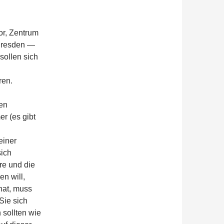
or, Zentrum
 Dresden —
sollen sich
ren.
en
r (es gibt
einer
sich
re und die
n will,
hat, muss
Sie sich
 sollten wie