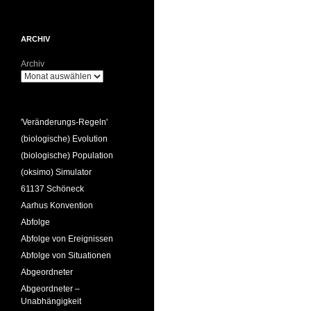
ARCHIV
Archiv
'Veränderungs-Regeln'
(biologische) Evolution
(biologische) Population
(oksimo) Simulator
61137 Schöneck
Aarhus Konvention
Abfolge
Abfolge von Ereignissen
Abfolge von Situationen
Abgeordneter
Abgeordneter –
Unabhängigkeit