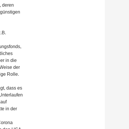
, deren
egünstigen
.B.
ungsfonds,
liches
er in die
 Weise der
ige Rolle.
gt, dass es
Unterlaufen
 auf
e in der
 Corona