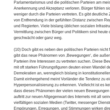
Parlamentarismus und die politischen Parteien am mei
Anerkennung und Akzeptanz verloren. Bürger fühlen si
weniger durch die Parteien vertreten. Es gibt deutliche
von Entfremdung in der gefühlten Distanz zwischen R
und Regierten. Viele bislang üblichen sozialen Infrastru
Vermittlung zwischen Bürger und Politikern sind heute 
geschwächt oder ganz weg.
(10) Doch gibt es neben den politischen Parteien nicht 
gibt das neue Phänomen von ‚Bewegungen‘, die außer
Parteien ihre Interessen zu vertreten suchen. Diese 
mit oft starken Führungsfiguren deuten einen Wandel de
Demokratien an, wenngleich bislang in konstitutionell
Damit einhergehend meint Vorländer die Tendenz zu ei
Hyperpersonalisierung zu erkennen. Vielleicht ist es kei
dass dieses Phänomen der vielen neuen Bewegungen p
auftritt zur neuen Allgegenwart des Internets mit all sei
vielfältigen sozialen Medien (Twitter, messenger Dienst
Empörungen, Erregungen, und Stimmungen wirken dire