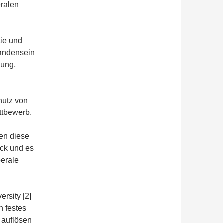
eralen
ie und
handensein
lung,
hutz von
ttbewerb.
ten diese
ck und es
berale
ersity [2]
n festes
 auflösen