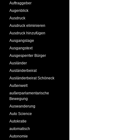
Auftraggeber
Augenblick
Ausdruck
Ausdruck eliminieren
Ausdruck hinzufügen
Ausgangslage
Ausgangstext
Ausgesperrter Bürger
Ausländer
Ausländerbeirat
Ausländerbeirat Schöneck
Außenwelt
außerparlamentarische
Bewegung
Auswanderung
Auto Science
Autokratie
automatisch
Autonomie