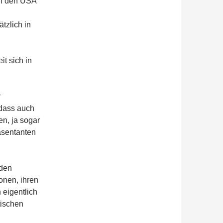
in den USA
tzlich in
t sich in
r
 dass auch
n, ja sogar
äsentanten
nden
onen, ihren
 eigentlich
tischen