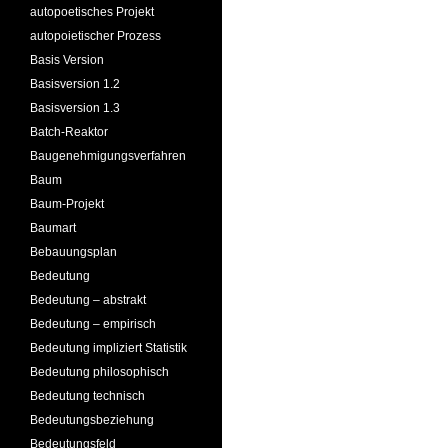
autopoetisches Projekt
autopoietischer Prozess
Basis Version
Basisversion 1.2
Basisversion 1.3
Batch-Reaktor
Baugenehmigungsverfahren
Baum
Baum-Projekt
Baumart
Bebauungsplan
Bedeutung
Bedeutung – abstrakt
Bedeutung – empirisch
Bedeutung impliziert Statistik
Bedeutung philosophisch
Bedeutung technisch
Bedeutungsbeziehung
Bedeutungsfeld