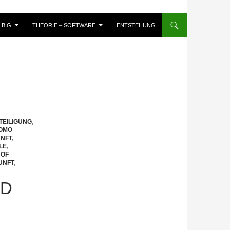
BIG
THEORIE – SOFTWARE
ENTSTEHUNG
EILIGUNG
,
OMO
NFT
,
LE
,
 OF
UNFT
,
ND