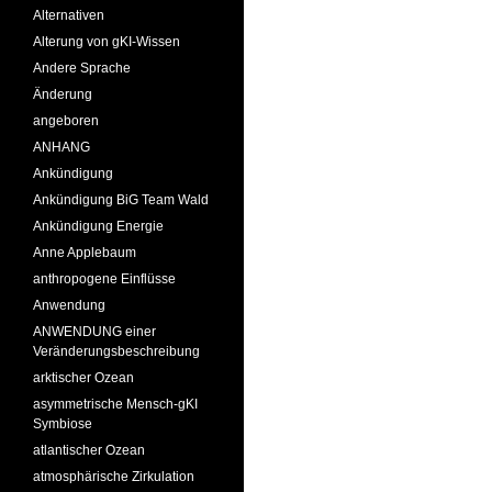
Alternativen
Alterung von gKI-Wissen
Andere Sprache
Änderung
angeboren
ANHANG
Ankündigung
Ankündigung BiG Team Wald
Ankündigung Energie
Anne Applebaum
anthropogene Einflüsse
Anwendung
ANWENDUNG einer
Veränderungsbeschreibung
arktischer Ozean
asymmetrische Mensch-gKI
Symbiose
atlantischer Ozean
atmosphärische Zirkulation