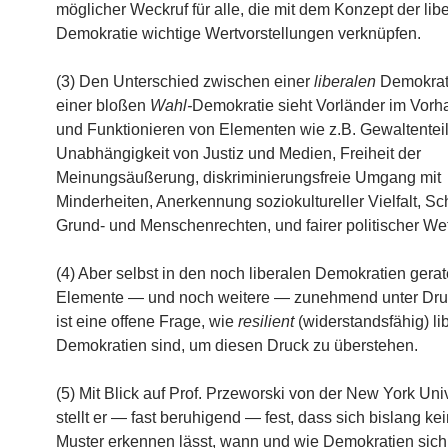
möglicher Weckruf für alle, die mit dem Konzept der lib
Demokratie wichtige Wertvorstellungen verknüpfen.
(3) Den Unterschied zwischen einer
liberalen
Demokrat
einer bloßen
Wahl-
Demokratie sieht Vorländer im Vor
und Funktionieren von Elementen wie z.B. Gewaltentei
Unabhängigkeit von Justiz und Medien, Freiheit der
Meinungsäußerung, diskriminierungsfreie Umgang mit
Minderheiten, Anerkennung soziokultureller Vielfalt, Sc
Grund- und Menschenrechten, und fairer politischer We
(4) Aber selbst in den noch liberalen Demokratien gera
Elemente — und noch weitere — zunehmend unter Dru
ist eine offene Frage, wie
resilient
(widerstandsfähig) li
Demokratien sind, um diesen Druck zu überstehen.
(5) Mit Blick auf Prof. Przeworski von der New York Univ
stellt er — fast beruhigend — fest, dass sich bislang kei
Muster erkennen lässt, wann und wie Demokratien sich