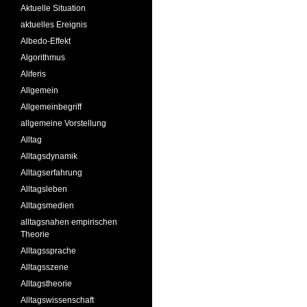
Aktuelle Situation
aktuelles Ereignis
Albedo-Effekt
Algorithmus
Aliferis
Allgemein
Allgemeinbegriff
allgemeine Vorstellung
Alltag
Alltagsdynamik
Alltagserfahrung
Alltagsleben
Alltagsmedien
alltagsnahen empirischen
Theorie
Alltagssprache
Alltagsszene
Alltagstheorie
Alltagswissenschaft