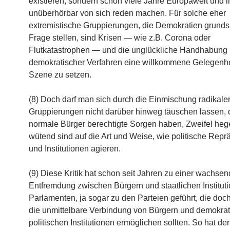
existieren, sondern schon viele Jahre Europaweit und 
unüberhörbar von sich reden machen. Für solche eher
extremistische Gruppierungen, die Demokratien grundsä
Frage stellen, sind Krisen — wie z.B. Corona oder
Flutkatastrophen — und die unglückliche Handhabung
demokratischer Verfahren eine willkommene Gelegenhei
Szene zu setzen.
(8) Doch darf man sich durch die Einmischung radikale
Gruppierungen nicht darüber hinweg täuschen lassen,
normale Bürger berechtigte Sorgen haben, Zweifel hege
wütend sind auf die Art und Weise, wie politische Repr
und Institutionen agieren.
(9) Diese Kritik hat schon seit Jahren zu einer wachse
Entfremdung zwischen Bürgern und staatlichen Instituti
Parlamenten, ja sogar zu den Parteien geführt, die doch
die unmittelbare Verbindung von Bürgern und demokra
politischen Institutionen ermöglichen sollten. So hat der