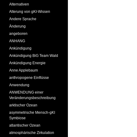
Alternativen
Alterung von gKI-Wissen
Andere Sprache
Änderung
angeboren
ANHANG
Ankündigung
Ankündigung BiG Team Wald
Ankündigung Energie
Anne Applebaum
anthropogene Einflüsse
Anwendung
ANWENDUNG einer
Veränderungsbeschreibung
arktischer Ozean
asymmetrische Mensch-gKI
Symbiose
atlantischer Ozean
atmosphärische Zirkulation