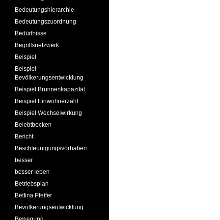
Bedeutungshierarchie
Bedeutungszuordnung
Bedürfnisse
Begriffsnetzwerk
Beispiel
Beispiel
Bevölkerungsentwicklung
Beispiel Brunnenkapazität
Beispiel Einwohnerzahl
Beispiel Wechselwirkung
Belebtbecken
Bericht
Beschleunigungsvorhaben
besser
besser leben
Betriebsplan
Bettina Pfeifer
Bevölkerungsentwicklung
Bewegung