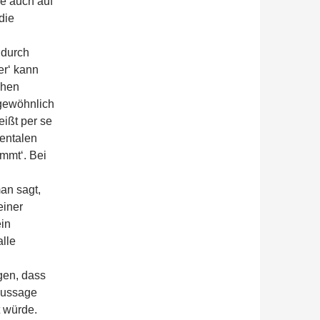
ie auch auf
die
 durch
er‘ kann
chen
 gewöhnlich
heißt per se
mentalen
immt‘. Bei
an sagt,
einer
ein
alle
gen, dass
raussage
t würde.