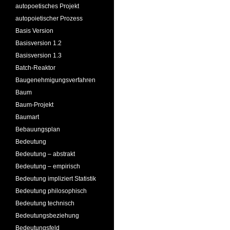
autopoetisches Projekt
autopoietischer Prozess
Basis Version
Basisversion 1.2
Basisversion 1.3
Batch-Reaktor
Baugenehmigungsverfahren
Baum
Baum-Projekt
Baumart
Bebauungsplan
Bedeutung
Bedeutung – abstrakt
Bedeutung – empirisch
Bedeutung impliziert Statistik
Bedeutung philosophisch
Bedeutung technisch
Bedeutungsbeziehung
Bedeutungsfeld