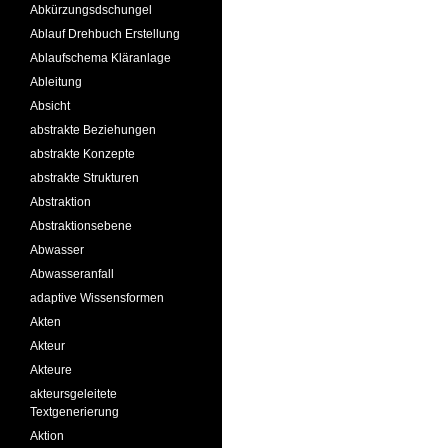
Abkürzungsdschungel
Ablauf Drehbuch Erstellung
Ablaufschema Kläranlage
Ableitung
Absicht
abstrakte Beziehungen
abstrakte Konzepte
abstrakte Strukturen
Abstraktion
Abstraktionsebene
Abwasser
Abwasseranfall
adaptive Wissensformen
Akten
Akteur
Akteure
akteursgeleitete
Textgenerierung
Aktion