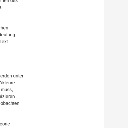
einen des
s
chen
deutung
Text
erden unter
Akteure
n muss,
nizieren
beobachten
eorie