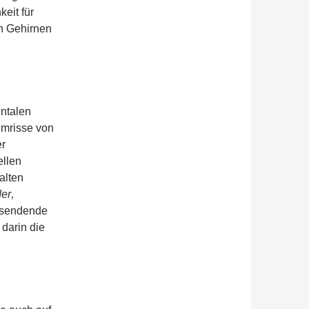
eit für
en Gehirnen
ntalen
Umrisse von
er
ellen
alten
der
‚
s sendende
 darin die