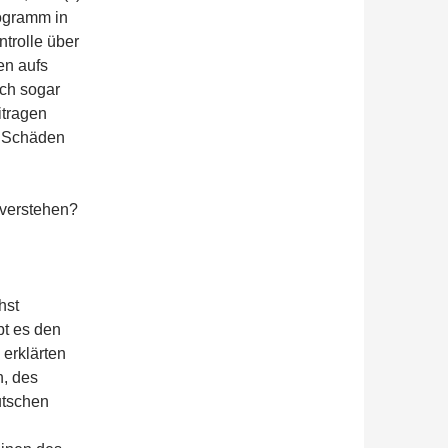
rogramm in
trolle über
n aufs
ich sogar
itragen
n Schäden
 verstehen?
hst
bt es den
 erklärten
n, des
utschen