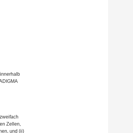
innerhalb
RADIGMA
 zweifach
len Zellen,
en, und (ii)