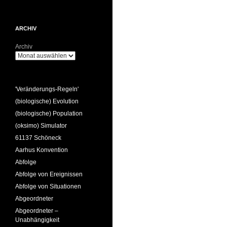
ARCHIV
Archiv
'Veränderungs-Regeln'
(biologische) Evolution
(biologische) Population
(oksimo) Simulator
61137 Schöneck
Aarhus Konvention
Abfolge
Abfolge von Ereignissen
Abfolge von Situationen
Abgeordneter
Abgeordneter –
Unabhängigkeit