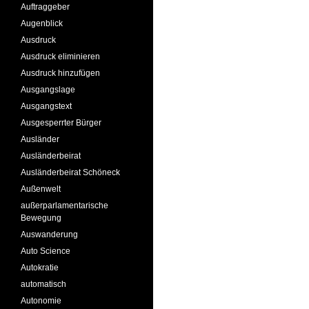
Auftraggeber
Augenblick
Ausdruck
Ausdruck eliminieren
Ausdruck hinzufügen
Ausgangslage
Ausgangstext
Ausgesperrter Bürger
Ausländer
Ausländerbeirat
Ausländerbeirat Schöneck
Außenwelt
außerparlamentarische
Bewegung
Auswanderung
Auto Science
Autokratie
automatisch
Autonomie