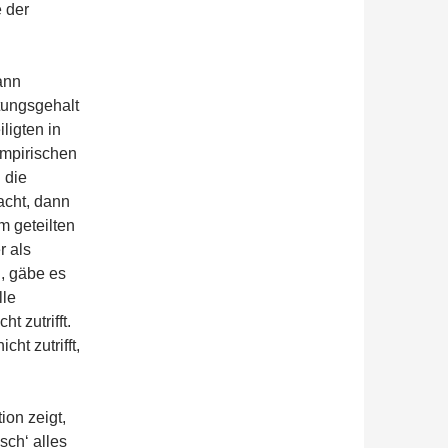
e der
ann
tungsgehalt
ligten in
mpirischen
 die
acht, dann
m geteilten
r als
l, gäbe es
lle
t zutrifft.
cht zutrifft,
ion zeigt,
sch‘ alles