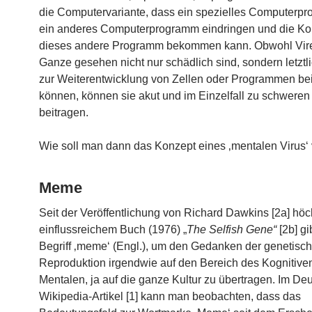
die Computervariante, dass ein spezielles Computerp
ein anderes Computerprogramm eindringen und die Kon
dieses andere Programm bekommen kann. Obwohl Vire
Ganze gesehen nicht nur schädlich sind, sondern letztl
zur Weiterentwicklung von Zellen oder Programmen be
können, können sie akut und im Einzelfall zu schwere
beitragen.
Wie soll man dann das Konzept eines ‚mentalen Virus‘
Meme
Seit der Veröffentlichung von Richard Dawkins [2a] höc
einflussreichem Buch (1976) „
The Selfish Gene“
[2b] gi
Begriff ‚meme‘ (Engl.), um den Gedanken der genetisch
Reproduktion irgendwie auf den Bereich des Kognitive
Mentalen, ja auf die ganze Kultur zu übertragen. Im De
Wikipedia-Artikel [1] kann man beobachten, dass das