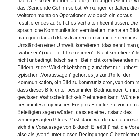
‚Mentale Bilder‘ können auf die ‚Empfänger-Gehirne‘ w
das ‚Sendende Gehirn selbst‘ Wirkungen entfalten, die 
weiteren mentalen Operationen wie auch ein daraus
resultierendes äußerliches Verhalten beeinflussen. Die
sprachliche Kommunikation vermittelten ‚mentalen Bild
man grob danach klassifizieren, ob sie mit den empiris
Umständen einer Umwelt ‚korrelieren‘ (das nennt man
‚wahr sein‘) oder ’nicht korrelieren‘. ‚Nicht korrelieren‘ 
nicht unbedingt ‚falsch sein‘. Bei nicht korrelierenden 
Bildern ist der Wirklichkeitsbezug zunächst nur ‚unbest
typischen ‚Voraussagen‘ gehört es ja zur ‚Rolle‘ der
Kommunikation, ein Bild zu kommunizieren, von dem m
dass dieses Bild unter bestimmten Bedingungen C mit 
gewissen Wahrscheinlichkeit P eintreten kann. Würde 
bestimmtes empirisches Ereignis E eintreten, von dem 
Beteiligten sagen würden, dass es eine ‚Instanz des
vorhergesagten Bildes B‘ ist, dann würde man dann sa
sich die Voraussage von B durch E ‚erfüllt‘ hat, die Vo
also als ‚wahr‘ unter diesen Bedingungen C bezeichne