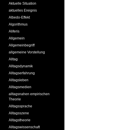
Aktuelle Situation
aktuelles Ereignis
Albedo-Effekt
Algorithmus
Aliferis
Allgemein
Allgemeinbegriff
allgemeine Vorstellung
Alltag
Alltagsdynamik
Alltagserfahrung
Alltagsleben
Alltagsmedien
alltagsnahen empirischen
Theorie
Alltagssprache
Alltagsszene
Alltagstheorie
Alltagswissenschaft