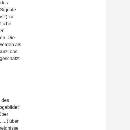
 des
 Signale
st‘) zu
tliche
nen
nen. Die
werden als
kurz: das
 geschätzt
e des
bgebildet‘
über
, …) über
reignisse