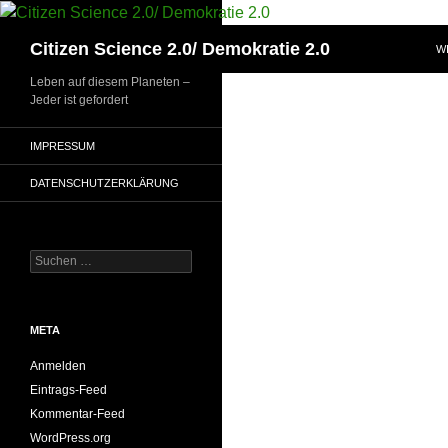
Zum
Inhalt
Suchen
Citizen Science 2.0/ Demokratie 2.0
W
springen
Leben auf diesem Planeten –
Jeder ist gefordert
IMPRESSUM
DATENSCHUTZERKLÄRUNG
Suchen
nach:
META
Anmelden
Eintrags-Feed
Kommentar-Feed
WordPress.org