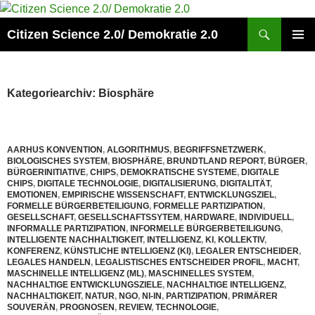
Zum
Inhalt
Suchen
Citizen Science 2.0/ Demokratie 2.0
springen
PRIMÄR
MENÜ
Kategoriearchiv: Biosphäre
AARHUS KONVENTION
,
ALGORITHMUS
,
BEGRIFFSNETZWERK
,
BIOLOGISCHES SYSTEM
,
BIOSPHÄRE
,
BRUNDTLAND REPORT
,
BÜRGER
,
BÜRGERINITIATIVE
,
CHIPS
,
DEMOKRATISCHE SYSTEME
,
DIGITALE
CHIPS
,
DIGITALE TECHNOLOGIE
,
DIGITALISIERUNG
,
DIGITALITÄT
,
EMOTIONEN
,
EMPIRISCHE WISSENSCHAFT
,
ENTWICKLUNGSZIEL
,
FORMELLE BÜRGERBETEILIGUNG
,
FORMELLE PARTIZIPATION
,
GESELLSCHAFT
,
GESELLSCHAFTSSYTEM
,
HARDWARE
,
INDIVIDUELL
,
INFORMALLE PARTIZIPATION
,
INFORMELLE BÜRGERBETEILIGUNG
,
INTELLIGENTE NACHHALTIGKEIT
,
INTELLIGENZ
,
KI
,
KOLLEKTIV
,
KONFERENZ
,
KÜNSTLICHE INTELLIGENZ (KI)
,
LEGALER ENTSCHEIDER
,
LEGALES HANDELN
,
LEGALISTISCHES ENTSCHEIDER PROFIL
,
MACHT
,
MASCHINELLE INTELLIGENZ (ML)
,
MASCHINELLES SYSTEM
,
NACHHALTIGE ENTWICKLUNGSZIELE
,
NACHHALTIGE INTELLIGENZ
,
NACHHALTIGKEIT
,
NATUR
,
NGO
,
NI-IN
,
PARTIZIPATION
,
PRIMÄRER
SOUVERÄN
,
PROGNOSEN
,
REVIEW
,
TECHNOLOGIE
,