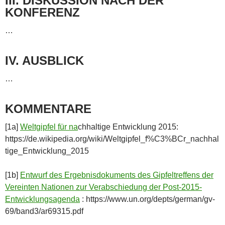
III. DISKUSSION NACH DER
KONFERENZ
…
IV. AUSBLICK
…
KOMMENTARE
[1a]
Weltgipfel für na
chhaltige Entwicklung 2015:
https://de.wikipedia.org/wiki/Weltgipfel_f%C3%BCr_nachhal
tige_Entwicklung_2015
[1b]
Entwurf des Ergebnisdokuments des Gipfeltreffens der
Vereinten Nationen zur Verabschiedung der Post-2015-
Entwicklungsagenda
: https://www.un.org/depts/german/gv-
69/band3/ar69315.pdf