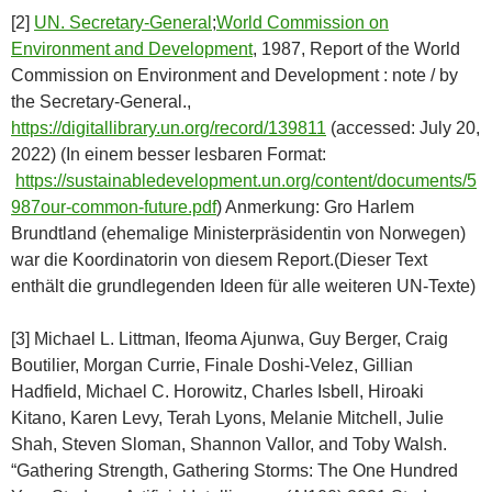
[2]
UN. Secretary-General
;
World Commission on
Environment and Development
, 1987, Report of the World
Commission on Environment and Development : note / by
the Secretary-General.,
https://digitallibrary.un.org/record/139811
(accessed: July 20,
2022) (In einem besser lesbaren Format:
https://sustainabledevelopment.un.org/content/documents/5
987our-common-future.pdf
) Anmerkung: Gro Harlem
Brundtland (ehemalige Ministerpräsidentin von Norwegen)
war die Koordinatorin von diesem Report.(Dieser Text
enthält die grundlegenden Ideen für alle weiteren UN-Texte)
[3] Michael L. Littman, Ifeoma Ajunwa, Guy Berger, Craig
Boutilier, Morgan Currie, Finale Doshi-Velez, Gillian
Hadfield, Michael C. Horowitz, Charles Isbell, Hiroaki
Kitano, Karen Levy, Terah Lyons, Melanie Mitchell, Julie
Shah, Steven Sloman, Shannon Vallor, and Toby Walsh.
“Gathering Strength, Gathering Storms: The One Hundred