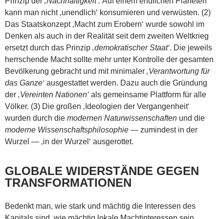
Prinzip der
‚Nachhaltigkeit‘.
Auf einem endlichen Planeten
kann man nicht ‚unendlich‘ konsumieren und verwüsten. (2)
Das Staatskonzept ‚Macht zum Erobern‘ wurde sowohl im
Denken als auch in der Realität seit dem zweiten Weltkrieg
ersetzt durch das Prinzip
‚demokratischer Staat‘
. Die jeweils
herrschende Macht sollte mehr unter Kontrolle der gesamten
Bevölkerung gebracht und mit minimaler
‚Verantwortung für
das Ganze‘
ausgestattet werden. Dazu auch die Gründung
der
‚Vereinten Nationen‘
als gemeinsame Plattform für alle
Völker. (3) Die großen ‚Ideologien der Vergangenheit‘
wurden durch die
modernen Naturwissenschaften
und die
moderne Wissenschaftsphilosophie
— zumindest in der
Wurzel — ‚in der Wurzel‘ ausgerottet.
GLOBALE WIDERSTÄNDE GEGEN
TRANSFORMATIONEN
Bedenkt man, wie stark und mächtig die Interessen des
Kapitals sind, wie mächtig lokale Machtinteressen sein