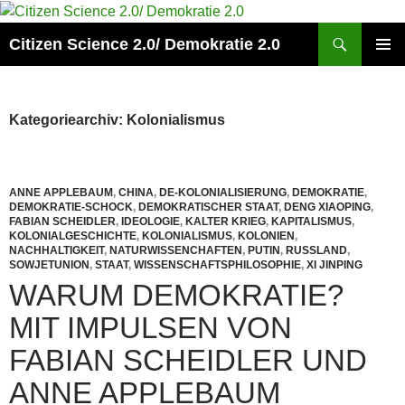
Zum
Inhalt
Suchen
Citizen Science 2.0/ Demokratie 2.0
springen
PRIMÄR
MENÜ
Kategoriearchiv: Kolonialismus
ANNE APPLEBAUM
,
CHINA
,
DE-KOLONIALISIERUNG
,
DEMOKRATIE
,
DEMOKRATIE-SCHOCK
,
DEMOKRATISCHER STAAT
,
DENG XIAOPING
,
FABIAN SCHEIDLER
,
IDEOLOGIE
,
KALTER KRIEG
,
KAPITALISMUS
,
KOLONIALGESCHICHTE
,
KOLONIALISMUS
,
KOLONIEN
,
NACHHALTIGKEIT
,
NATURWISSENCHAFTEN
,
PUTIN
,
RUSSLAND
,
SOWJETUNION
,
STAAT
,
WISSENSCHAFTSPHILOSOPHIE
,
XI JINPING
WARUM DEMOKRATIE?
MIT IMPULSEN VON
FABIAN SCHEIDLER UND
ANNE APPLEBAUM