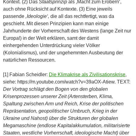
Kontext. (2) Das
Staatsprinzip
als ‚Macht zum Erobern‘,
auch ohne Rücksicht auf Kontexte. (3) Eine jeweils
passende
‚Ideologie‘,
die all das rechtfertigt, was da
geschieht. Mit diesen Prinzipien kann man einige
Jahrhunderte der Vorherrschaft des Westens (lange Zeit nur
Europa!) in der Welt erklären, samt der damit
einhergehenden Unterdrückung vieler Völker
(Kolonialismus), und der ungehemmten Ausbeutung der
natürlichen Ressourcen.
[1] Fabian Scheidler:
Die Klimakrise als Zivilisationskrise
,
siehe: https://m.youtube.com/watch?v=39aOX-Atiew. TEXT:
Der Vortrag schlägt den Bogen von den globalen
Krisenprozessen unserer Zeit (Artensterben, Klima,
Spaltung zwischen Arm und Reich, Krise der politischen
Repräsentation, geopolitischer Umbruch, Krieg in der
Ukraine und Nahost) über die Strukturen der globalen
Megamaschine (endlose Kapitalakkumulation, militarisierte
Staaten, westliche Vorherrschaft, ideologische Macht) über