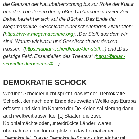
die Grenzen der Naturbeherrschung bis zur Rolle der Kultur
und des Theaters in den großen Umbrüchen unserer Zeit.
Dabei bezieht er sich auf die Bücher „Das Ende der
Megamaschine. Geschichte einer scheiternden Zivilisation“
(
https://www.megamaschine.org
), „Der Stoff, aus dem wir
sind. Warum wir Natur und Gesellschaft neu denken
müssen“ (
https://fabian-scheidler.de/der-stoff…
) und „Das
geistige Feld. Essentialien des Theaters“ (
https://fabian-
scheidler.de/buecher/#…
)
DEMOKRATIE SCHOCK
Worüber Scheidler nicht spricht, das ist der ‚Demokratie-
Schock‘, der nach dem Ende des zweiten Weltkriegs Europa
erfasste und sich im Kontext der De-Kolonisalisierung dann
auch weltweit auswirkte. [1] Staaten die zuvor
Kolonialmächte oder ‚unterdrückte Länder‘ waren,
übernahmen rein formal plötzlich das Format einer
‚Demokratie‘. Dieser Demokratie-Schock ging einher mit