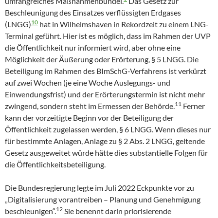
umfangreiches Maßnahmenbündel.
Das Gesetz zur
Beschleunigung des Einsatzes verflüssigten Erdgases
10
(LNGG)
hat in Wilhelmshaven in Rekordzeit zu einem LNG-
Terminal geführt. Hier ist es möglich, dass im Rahmen der UVP
die Öffentlichkeit nur informiert wird, aber ohne eine
Möglichkeit der Äußerung oder Erörterung, § 5 LNGG. Die
Beteiligung im Rahmen des BImSchG-Verfahrens ist verkürzt
auf zwei Wochen (je eine Woche Auslegungs- und
Einwendungsfrist) und der Erörterungstermin ist nicht mehr
11
zwingend, sondern steht im Ermessen der Behörde.
Ferner
kann der vorzeitigte Beginn vor der Beteiligung der
Öffentlichkeit zugelassen werden, § 6 LNGG. Wenn dieses nur
für bestimmte Anlagen, Anlage zu § 2 Abs. 2 LNGG, geltende
Gesetz ausgeweitet würde hätte dies substantielle Folgen für
die Öffentlichkeitsbeteiligung.
Die Bundesregierung legte im Juli 2022 Eckpunkte vor zu
„Digitalisierung vorantreiben – Planung und Genehmigung
12
beschleunigen“.
Sie benennt darin priorisierende