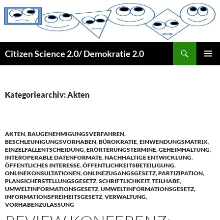
Zum
Inhalt
springen
Suchen
Citizen Science 2.0/ Demokratie 2.0
PRIMÄR
MENÜ
Kategoriearchiv: Akten
AKTEN
,
BAUGENEHMIGUNGSVERFAHREN
,
BESCHLEUNIGUNGSVORHABEN
,
BÜROKRATIE
,
EINWENDUNGSMATRIX
,
EINZELFALLENTSCHEIDUNG
,
ERÖRTERUNGSTERMINE
,
GEHEIMHALTUNG
,
INTEROPERABLE DATENFORMATE
,
NACHHALTIGE ENTWICKLUNG
,
ÖFFENTLICHES INTERESSE
,
ÖFFENTLICHKEITSBETEILIGUNG
,
ONLINEKONSULTATIONEN
,
ONLINEZUGANGSGESETZ
,
PARTIZIPATION
,
PLANSICHERSTELLUNGSGESETZ
,
SCHRIFTLICHKEIT
,
TEILHABE
,
UMWELTINFORMATIONSGESETZ
,
UMWELTINFORMATIONSGESETZ,
INFORMATIONSFREIHEITSGESETZ
,
VERWALTUNG
,
VORHABENZULASSUNG