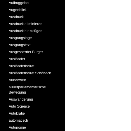
Auftraggeber
Augenblick
Ausdruck
Ausdruck eliminieren
Ausdruck hinzufügen
Ausgangslage
Ausgangstext
Ausgesperrter Bürger
Ausländer
Ausländerbeirat
Ausländerbeirat Schöneck
Außenwelt
außerparlamentarische
Bewegung
Auswanderung
Auto Science
Autokratie
automatisch
Autonomie