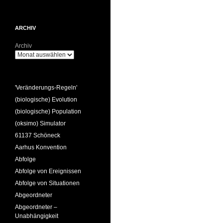
ARCHIV
Archiv
'Veränderungs-Regeln'
(biologische) Evolution
(biologische) Population
(oksimo) Simulator
61137 Schöneck
Aarhus Konvention
Abfolge
Abfolge von Ereignissen
Abfolge von Situationen
Abgeordneter
Abgeordneter –
Unabhängigkeit