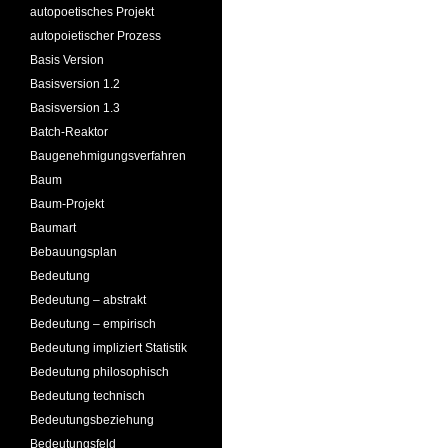
autopoetisches Projekt
autopoietischer Prozess
Basis Version
Basisversion 1.2
Basisversion 1.3
Batch-Reaktor
Baugenehmigungsverfahren
Baum
Baum-Projekt
Baumart
Bebauungsplan
Bedeutung
Bedeutung – abstrakt
Bedeutung – empirisch
Bedeutung impliziert Statistik
Bedeutung philosophisch
Bedeutung technisch
Bedeutungsbeziehung
Bedeutungsfeld