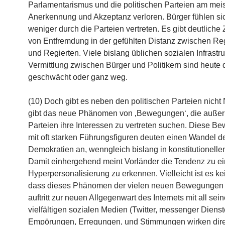
Parlamentarismus und die politischen Parteien am mei
Anerkennung und Akzeptanz verloren. Bürger fühlen si
weniger durch die Parteien vertreten. Es gibt deutliche
von Entfremdung in der gefühlten Distanz zwischen R
und Regierten. Viele bislang üblichen sozialen Infrastru
Vermittlung zwischen Bürger und Politikern sind heute 
geschwächt oder ganz weg.
(10) Doch gibt es neben den politischen Parteien nicht 
gibt das neue Phänomen von ‚Bewegungen‘, die außer
Parteien ihre Interessen zu vertreten suchen. Diese 
mit oft starken Führungsfiguren deuten einen Wandel de
Demokratien an, wenngleich bislang in konstitutionell
Damit einhergehend meint Vorländer die Tendenz zu ei
Hyperpersonalisierung zu erkennen. Vielleicht ist es kei
dass dieses Phänomen der vielen neuen Bewegungen p
auftritt zur neuen Allgegenwart des Internets mit all sei
vielfältigen sozialen Medien (Twitter, messenger Dienst
Empörungen, Erregungen, und Stimmungen wirken dire