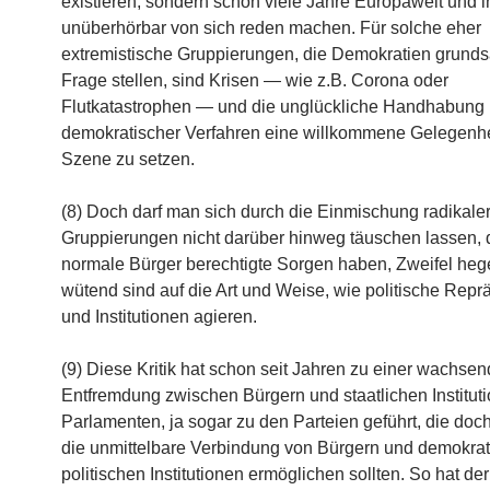
existieren, sondern schon viele Jahre Europaweit und 
unüberhörbar von sich reden machen. Für solche eher
extremistische Gruppierungen, die Demokratien grundsä
Frage stellen, sind Krisen — wie z.B. Corona oder
Flutkatastrophen — und die unglückliche Handhabung
demokratischer Verfahren eine willkommene Gelegenhei
Szene zu setzen.
(8) Doch darf man sich durch die Einmischung radikale
Gruppierungen nicht darüber hinweg täuschen lassen,
normale Bürger berechtigte Sorgen haben, Zweifel hege
wütend sind auf die Art und Weise, wie politische Repr
und Institutionen agieren.
(9) Diese Kritik hat schon seit Jahren zu einer wachse
Entfremdung zwischen Bürgern und staatlichen Instituti
Parlamenten, ja sogar zu den Parteien geführt, die doch
die unmittelbare Verbindung von Bürgern und demokra
politischen Institutionen ermöglichen sollten. So hat der