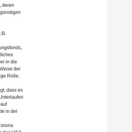
, deren
egünstigen
.B.
ungsfonds,
liches
er in die
 Weise der
ige Rolle.
gt, dass es
Unterlaufen
 auf
e in der
 Corona