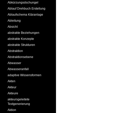
Abkürzungsdschungel
Ablauf Drehbuch Erstellung
Ablaufschema Kläranlage
Ableitung
Absicht
abstrakte Beziehungen
abstrakte Konzepte
abstrakte Strukturen
Abstraktion
Abstraktionsebene
Abwasser
Abwasseranfall
adaptive Wissensformen
Akten
Akteur
Akteure
akteursgeleitete
Textgenerierung
Aktion