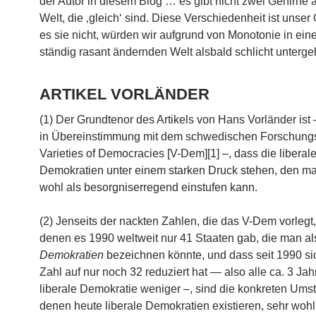
der Autor in diesem Blog … es gibt nicht zwei Gehirne a
Welt, die ‚gleich‘ sind. Diese Verschiedenheit ist unser
es sie nicht, würden wir aufgrund von Monotonie in eine
ständig rasant ändernden Welt alsbald schlicht unterg
ARTIKEL VORLÄNDER
(1) Der Grundtenor des Artikels von Hans Vorländer ist
in Übereinstimmung mit dem schwedischen Forschungsi
Varieties of Democracies [V-Dem][1] –, dass die liberal
Demokratien unter einem starken Druck stehen, den m
wohl als besorgniserregend einstufen kann.
(2) Jenseits der nackten Zahlen, die das V-Dem vorlegt
denen es 1990 weltweit nur 41 Staaten gab, die man a
Demokratien
bezeichnen könnte, und dass seit 1990 si
Zahl auf nur noch 32 reduziert hat — also alle ca. 3 Jah
liberale Demokratie weniger –, sind die konkreten Ums
denen heute liberale Demokratien existieren, sehr wohl