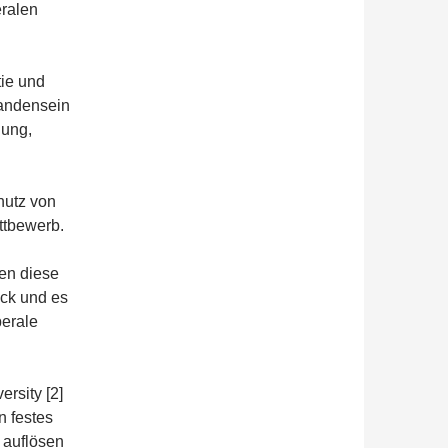
eralen
ie und
handensein
lung,
hutz von
ttbewerb.
ten diese
ck und es
berale
ersity [2]
n festes
 auflösen