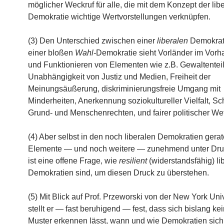
möglicher Weckruf für alle, die mit dem Konzept der lib
Demokratie wichtige Wertvorstellungen verknüpfen.
(3) Den Unterschied zwischen einer
liberalen
Demokrat
einer bloßen
Wahl-
Demokratie sieht Vorländer im Vor
und Funktionieren von Elementen wie z.B. Gewaltentei
Unabhängigkeit von Justiz und Medien, Freiheit der
Meinungsäußerung, diskriminierungsfreie Umgang mit
Minderheiten, Anerkennung soziokultureller Vielfalt, Sc
Grund- und Menschenrechten, und fairer politischer We
(4) Aber selbst in den noch liberalen Demokratien gera
Elemente — und noch weitere — zunehmend unter Dru
ist eine offene Frage, wie
resilient
(widerstandsfähig) li
Demokratien sind, um diesen Druck zu überstehen.
(5) Mit Blick auf Prof. Przeworski von der New York Univ
stellt er — fast beruhigend — fest, dass sich bislang kei
Muster erkennen lässt, wann und wie Demokratien sich