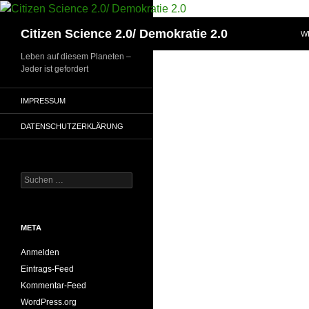
Zum
Inhalt
Suchen
Citizen Science 2.0/ Demokratie 2.0
W
springen
Leben auf diesem Planeten –
Jeder ist gefordert
IMPRESSUM
DATENSCHUTZERKLÄRUNG
Suchen
nach:
META
Anmelden
Eintrags-Feed
Kommentar-Feed
WordPress.org