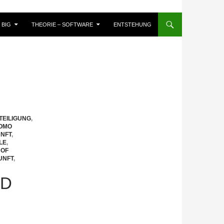
BIG
THEORIE – SOFTWARE
ENTSTEHUNG
EILIGUNG
,
OMO
NFT
,
LE
,
 OF
UNFT
,
ND