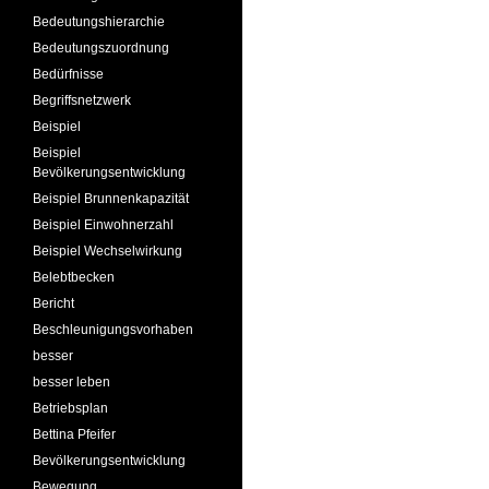
Bedeutungshierarchie
Bedeutungszuordnung
Bedürfnisse
Begriffsnetzwerk
Beispiel
Beispiel
Bevölkerungsentwicklung
Beispiel Brunnenkapazität
Beispiel Einwohnerzahl
Beispiel Wechselwirkung
Belebtbecken
Bericht
Beschleunigungsvorhaben
besser
besser leben
Betriebsplan
Bettina Pfeifer
Bevölkerungsentwicklung
Bewegung