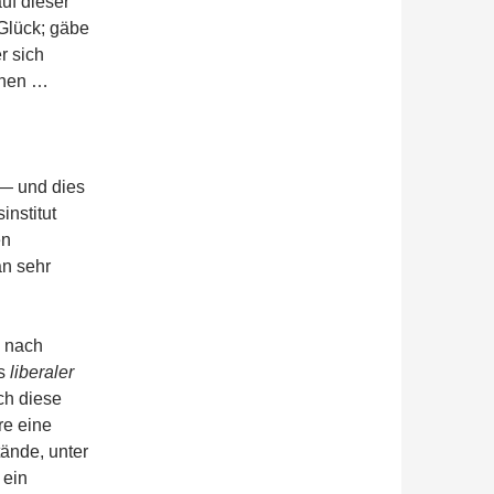
uf dieser
 Glück; gäbe
r sich
ehen …
 — und dies
nstitut
en
an sehr
, nach
ls
liberaler
ch diese
re eine
tände, unter
 ein