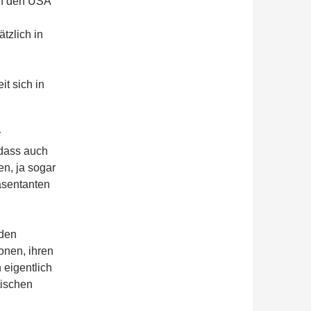
in den USA
tzlich in
t sich in
r
 dass auch
n, ja sogar
äsentanten
nden
onen, ihren
 eigentlich
tischen