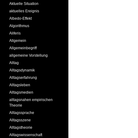
Aktuelle Situation
aktuelles Ereignis
Albedo-Effekt
Algorithmus
Aliferis
Allgemein
Allgemeinbegriff
allgemeine Vorstellung
Alltag
Alltagsdynamik
Alltagserfahrung
Alltagsleben
Alltagsmedien
alltagsnahen empirischen
Theorie
Alltagssprache
Alltagsszene
Alltagstheorie
Alltagswissenschaft