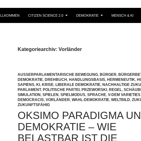
ILLKOMMEN
CITIZEN SCIENCE 2.0
DEMOKRATIE
MENSCH & KI
Kategoriearchiv: Vorländer
AUSSERPARLAMENTARISCHE BEWEGUNG
,
BÜRGER
,
BÜRGERBET
DEMOKRATIE
,
DREHBUCH
,
HANDLUNGSBASIS
,
HERMENEUTIK
,
H
SAPIENS
,
KI
,
KRISE
,
LIBERALE DEMOKRATIE
,
NACHHALTIGE ZUKU
PARLAMENT
,
POLITISCHE PARTEI
,
PRZEWORSKI
,
REGEL
,
SCHÄUB
SIMULATION
,
SPIELEN
,
SPIELMODUS
,
SPRACHE
,
V-DEM VARIETIES
DEMOCRACIS
,
VORLÄNDER
,
WAHL-DEMOKRATIE
,
WELTBILD
,
ZUK
ZUKUNFTSFÄHIG
OKSIMO PARADIGMA U
DEMOKRATIE – WIE
BELASTBAR IST DIE