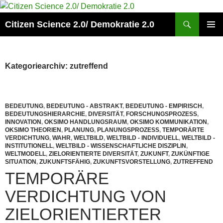
Zum
Inhalt
Suchen
Citizen Science 2.0/ Demokratie 2.0
springen
PRIMÄR
MENÜ
Kategoriearchiv: zutreffend
BEDEUTUNG
,
BEDEUTUNG - ABSTRAKT
,
BEDEUTUNG - EMPIRISCH
,
BEDEUTUNGSHIERARCHIE
,
DIVERSITÄT
,
FORSCHUNGSPROZESS
,
INNOVATION
,
OKSIMO HANDLUNGSRAUM
,
OKSIMO KOMMUNIKATION
,
OKSIMO THEORIEN
,
PLANUNG
,
PLANUNGSPROZESS
,
TEMPORÄRTE
VERDICHTUNG
,
WAHR
,
WELTBILD
,
WELTBILD - INDIVIDUELL
,
WELTBILD -
INSTITUTIONELL
,
WELTBILD - WISSENSCHAFTLICHE DISZIPLIN
,
WELTMODELL
,
ZIELORIENTIERTE DIVERSITÄT
,
ZUKUNFT
,
ZUKÜNFTIGE
SITUATION
,
ZUKUNFTSFÄHIG
,
ZUKUNFTSVORSTELLUNG
,
ZUTREFFEND
TEMPORÄRE
VERDICHTUNG VON
ZIELORIENTIERTER