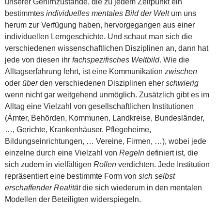
unserer Gehirnzustände, die zu jedem Zeitpunkt ein
bestimmtes
individuelles mentales Bild der Welt
um uns
herum zur Verfügung haben, hervorgegangen aus einer
individuellen Lerngeschichte. Und schaut man sich die
verschiedenen wissenschaftlichen Disziplinen an, dann hat
jede von diesen ihr
fachspezifisches Weltbild
. Wie die
Alltagserfahrung lehrt, ist eine Kommunikation
zwischen
oder
über
den verschiedenen Disziplinen eher
schwierig
wenn nicht gar weitgehend unmöglich. Zusätzlich gibt es im
Alltag eine Vielzahl von gesellschaftlichen Institutionen
(Ämter, Behörden, Kommunen, Landkreise, Bundesländer,
…, Gerichte, Krankenhäuser, Pflegeheime,
Bildungseinrichtungen, … Vereine, Firmen, …), wobei jede
einzelne durch eine Vielzahl von
Regeln
definiert ist, die
sich zudem in vielfältigen
Rollen
verdichten. Jede Institution
repräsentiert eine bestimmte Form von
sich selbst
erschaffender Realität
die sich wiederum in den mentalen
Modellen der Beteiligten widerspiegeln.