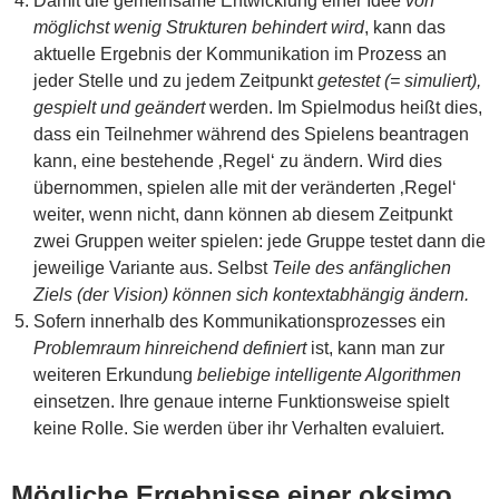
Damit die gemeinsame Entwicklung einer Idee
von
möglichst wenig Strukturen behindert wird
, kann das
aktuelle Ergebnis der Kommunikation im Prozess an
jeder Stelle und zu jedem Zeitpunkt
getestet (= simuliert),
gespielt und geändert
werden. Im Spielmodus heißt dies,
dass ein Teilnehmer während des Spielens beantragen
kann, eine bestehende ‚Regel‘ zu ändern. Wird dies
übernommen, spielen alle mit der veränderten ‚Regel‘
weiter, wenn nicht, dann können ab diesem Zeitpunkt
zwei Gruppen weiter spielen: jede Gruppe testet dann die
jeweilige Variante aus. Selbst
Teile des anfänglichen
Ziels (der Vision) können sich kontextabhängig ändern.
Sofern innerhalb des Kommunikationsprozesses ein
Problemraum hinreichend definiert
ist, kann man zur
weiteren Erkundung
beliebige intelligente Algorithmen
einsetzen. Ihre genaue interne Funktionsweise spielt
keine Rolle. Sie werden über ihr Verhalten evaluiert.
Mögliche Ergebnisse einer oksimo