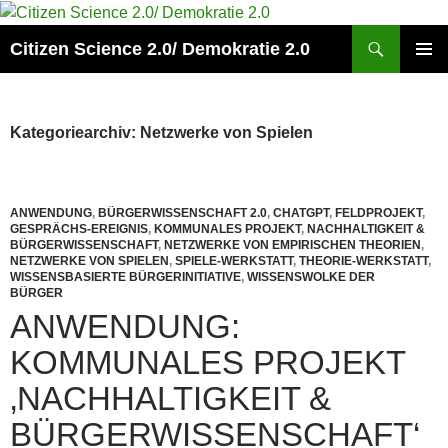
Zum
Inhalt
Suchen
Citizen Science 2.0/ Demokratie 2.0
springen
PRIMÄR
MENÜ
Kategoriearchiv: Netzwerke von Spielen
ANWENDUNG
,
BÜRGERWISSENSCHAFT 2.0
,
CHATGPT
,
FELDPROJEKT
,
GESPRÄCHS-EREIGNIS
,
KOMMUNALES PROJEKT
,
NACHHALTIGKEIT &
BÜRGERWISSENSCHAFT
,
NETZWERKE VON EMPIRISCHEN THEORIEN
,
NETZWERKE VON SPIELEN
,
SPIELE-WERKSTATT
,
THEORIE-WERKSTATT
,
WISSENSBASIERTE BÜRGERINITIATIVE
,
WISSENSWOLKE DER
BÜRGER
ANWENDUNG:
KOMMUNALES PROJEKT
‚NACHHALTIGKEIT &
BÜRGERWISSENSCHAFT‘