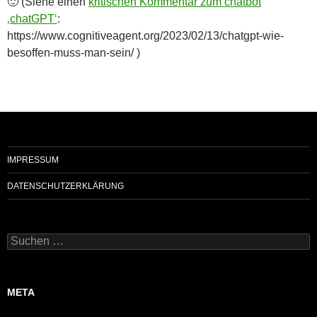
🙂 (Siehe einen
kritischen Kommentar zum chatbot
‚chatGPT‘
:
https://www.cognitiveagent.org/2023/02/13/chatgpt-wie-
besoffen-muss-man-sein/ )
IMPRESSUM
DATENSCHUTZERKLÄRUNG
Suchen
nach:
META