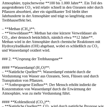
Atmosphäre, typischerweise **100 bis 1.000 Jahre**. Ein Teil des
ausgestoßenen CO₂ wird relativ schnell in den Ozeanen oder durch
Pflanzen absorbiert, aber ein signifikanter Teil bleibt über
Jahrhunderte in der Atmosphäre und trägt so langfristig zum
Treibhauseffekt bei.
– **Methan (CH₄)**:
– **Verweildauer**: Methan hat eine kürzere Verweildauer als
CO₂, aber dennoch beträchtlich, nämlich etwa **12 Jahre**.
Methan wird in der Atmosphäre durch chemische Reaktionen mit
Hydroxylradikalen (OH) abgebaut, wobei es schließlich zu CO₂
und Wasserdampf oxidiert wird.
### 2. **Ursprung der Treibhausgase**
#### **Wasserdampf (H₂O)**:
– **Natürliche Quellen**: Wasserdampf entsteht durch die
Verdunstung von Wasser aus Ozeanen, Seen, Flüssen und durch
Transpiration von Pflanzen.
– **Anthropogene Einfluss**: Der Mensch erhöht indirekt die
Konzentration von Wasserdampf durch die Erwärmung der
Atmosphäre, was zu mehr Verdunstung führt.
#### **Kohlendioxid (CO₂)**:
– **Natürliche Quellen**: CO₂ wird durch natürliche Prozesse wie