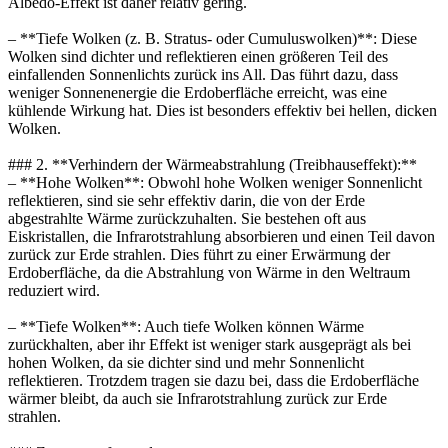
Albedo-Effekt ist daher relativ gering.
– **Tiefe Wolken (z. B. Stratus- oder Cumuluswolken)**: Diese
Wolken sind dichter und reflektieren einen größeren Teil des
einfallenden Sonnenlichts zurück ins All. Das führt dazu, dass
weniger Sonnenenergie die Erdoberfläche erreicht, was eine
kühlende Wirkung hat. Dies ist besonders effektiv bei hellen, dicken
Wolken.
### 2. **Verhindern der Wärmeabstrahlung (Treibhauseffekt):**
– **Hohe Wolken**: Obwohl hohe Wolken weniger Sonnenlicht
reflektieren, sind sie sehr effektiv darin, die von der Erde
abgestrahlte Wärme zurückzuhalten. Sie bestehen oft aus
Eiskristallen, die Infrarotstrahlung absorbieren und einen Teil davon
zurück zur Erde strahlen. Dies führt zu einer Erwärmung der
Erdoberfläche, da die Abstrahlung von Wärme in den Weltraum
reduziert wird.
– **Tiefe Wolken**: Auch tiefe Wolken können Wärme
zurückhalten, aber ihr Effekt ist weniger stark ausgeprägt als bei
hohen Wolken, da sie dichter sind und mehr Sonnenlicht
reflektieren. Trotzdem tragen sie dazu bei, dass die Erdoberfläche
wärmer bleibt, da auch sie Infrarotstrahlung zurück zur Erde
strahlen.