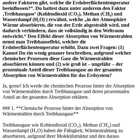
andere Faktoren gibt, welche die Erdoberflächentemperatur
beeinflussen?“. Du hattest dazu unter anderem den Faktor
‚Treibhausgase‘ (Kohlendioxid (CO₂), Methan (CH₄) und
Wasserdampf (H₂O) ) erwähnt, welche „in der Atmosphäre
Wärme absorbieren, die von der Erde abgestrahlt wird, und
dadurch verhindern, dass sie vollständig in den Weltraum
entweicht.“ Den Effekt dieser Absorption von Wärmestrahlen
nennt man Treibhauseffekt, welcher die
Erdoberflächentemperatur erhöht. Dazu zwei Fragen: (1)
Kannst Du ein wenig genauer beschreiben, aufgrund welcher
chemischer Prozessen diese Gase die Wärmestrahlen
absorbieren können und (2) wie groß ist – ungefähr – der
prozentuale Anteil dieser Treibhausgase an der gesamten
Absorption von Wärmestrahlen für das Erdsystem?
Ja, gerne! Ich werde die chemischen Prozesse hinter der Absorption
von Wärmestrahlen durch Treibhausgase und deren prozentualen
Anteil an der gesamten Absorption erklären.
### 1. **Chemische Prozesse hinter der Absorption von
Wärmestrahlen durch Treibhausgase**
Treibhausgase wie Kohlendioxid (CO₂), Methan (CH₄) und
Wasserdampf (H₂O) haben die Fähigkeit, Wärmestrahlung zu
absorbieren, aufgrund ihrer Molekülstruktur und den daraus