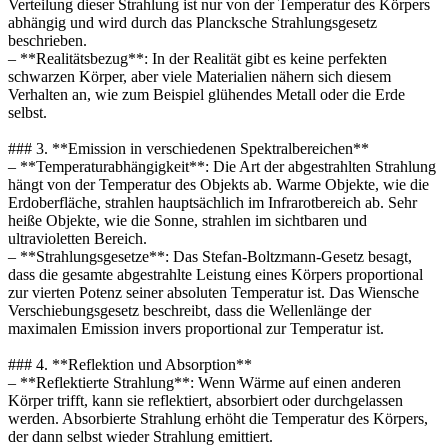
Verteilung dieser Strahlung ist nur von der Temperatur des Körpers
abhängig und wird durch das Plancksche Strahlungsgesetz
beschrieben.
– **Realitätsbezug**: In der Realität gibt es keine perfekten
schwarzen Körper, aber viele Materialien nähern sich diesem
Verhalten an, wie zum Beispiel glühendes Metall oder die Erde
selbst.
### 3. **Emission in verschiedenen Spektralbereichen**
– **Temperaturabhängigkeit**: Die Art der abgestrahlten Strahlung
hängt von der Temperatur des Objekts ab. Warme Objekte, wie die
Erdoberfläche, strahlen hauptsächlich im Infrarotbereich ab. Sehr
heiße Objekte, wie die Sonne, strahlen im sichtbaren und
ultravioletten Bereich.
– **Strahlungsgesetze**: Das Stefan-Boltzmann-Gesetz besagt,
dass die gesamte abgestrahlte Leistung eines Körpers proportional
zur vierten Potenz seiner absoluten Temperatur ist. Das Wiensche
Verschiebungsgesetz beschreibt, dass die Wellenlänge der
maximalen Emission invers proportional zur Temperatur ist.
### 4. **Reflektion und Absorption**
– **Reflektierte Strahlung**: Wenn Wärme auf einen anderen
Körper trifft, kann sie reflektiert, absorbiert oder durchgelassen
werden. Absorbierte Strahlung erhöht die Temperatur des Körpers,
der dann selbst wieder Strahlung emittiert.