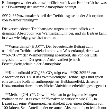
Richtungen wieder ab, einschließlich zurück zur Erdoberfläche, was
zur Erwärmung der unteren Atmosphäre beiträgt.
### 2. **Prozentualer Anteil der Treibhausgase an der Absorption
von Wärmestrahlung**
Die verschiedenen Treibhausgase tragen unterschiedlich zur
gesamten Absorption von Wärmestrahlung bei, und ihr Beitrag kann
in etwa wie folgt geschätzt werden:
– **Wasserdampf (H₂O)**: Der bedeutendste Beitrag zum
natürlichen Treibhauseffekt kommt von Wasserdampf, der etwa
**60-70%** der Wärmestrahlung absorbiert, die von der Erde
abgestrahlt wird. Der genaue Anteil variiert je nach
Feuchtigkeitsgehalt in der Atmosphäre.
– **Kohlendioxid (CO₂)**: CO₂ trägt etwa **20-30%** zur
Absorption bei. Es ist das zweitwichtigste Treibhausgas und spielt
eine zentrale Rolle im anthropogenen Treibhauseffekt, da seine
Konzentration durch menschliche Aktivitäten erheblich gestiegen ist.
– **Methan (CH₄)**: Obwohl Methan in geringeren Mengen
vorhanden ist, ist es etwa **25-mal** so wirksam wie CO₂ in
Bezug auf seine Wärmespeicherfähigkeit über einen Zeitraum von
100 Jahren. Sein Anteil an der gesamten Absorption liegt jedoch nur