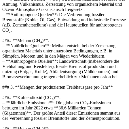
Atmung, Vulkanismus, Zersetzung von organischem Material und
Ozean-Atmosphäre-Gasaustausch freigesetzt.
– **Anthropogene Quellen**: Die Verbrennung fossiler
Brennstoffe (Kohle, Öl, Gas), Entwaldung und industrielle Prozesse
(z.B. Zementherstellung) sind die Hauptquellen für anthropogenes
CO₂.
#### **Methan (CH₄)**:
– **Natürliche Quellen**: Methan entsteht bei der Zersetzung
organischen Materials unter anaeroben Bedingungen, z.B. in
Sümpfen, Mooren und in den Mägen von Wiederkäuern.
– **Anthropogene Quellen**: Landwirtschaft (insbesondere die
Viehhaltung und Reisfelder), fossile Brennstoffproduktion und -
nutzung (Erdgas, Kohle), Abfallentsorgung (Mülldeponien) und
Biomasseverbrennung tragen erheblich zur Methanemission bei.
### 3. **Mengen der produzierten Treibhausgase pro Jahr**
#### **Kohlendioxid (CO₂)**:
– **Jährliche Emissionen**: Die globalen CO₂-Emissionen
betrugen im Jahr 2022 etwa **36,6 Milliarden Tonnen
(Gigatonnen)**. Der größte Anteil dieser Emissionen stammt aus
der Verbrennung fossiler Brennstoffe und der Zementproduktion.
#### **Methan (CH₄)**: