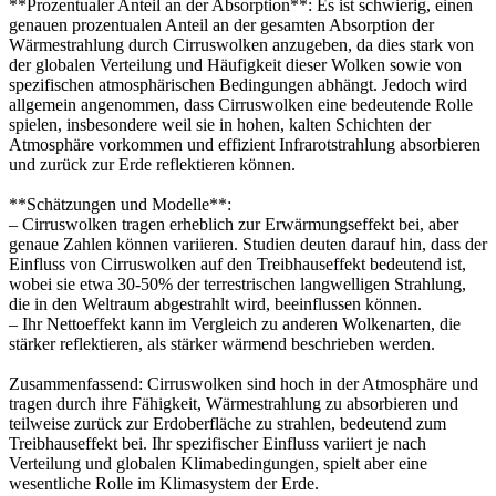
**Prozentualer Anteil an der Absorption**: Es ist schwierig, einen
genauen prozentualen Anteil an der gesamten Absorption der
Wärmestrahlung durch Cirruswolken anzugeben, da dies stark von
der globalen Verteilung und Häufigkeit dieser Wolken sowie von
spezifischen atmosphärischen Bedingungen abhängt. Jedoch wird
allgemein angenommen, dass Cirruswolken eine bedeutende Rolle
spielen, insbesondere weil sie in hohen, kalten Schichten der
Atmosphäre vorkommen und effizient Infrarotstrahlung absorbieren
und zurück zur Erde reflektieren können.
**Schätzungen und Modelle**:
– Cirruswolken tragen erheblich zur Erwärmungseffekt bei, aber
genaue Zahlen können variieren. Studien deuten darauf hin, dass der
Einfluss von Cirruswolken auf den Treibhauseffekt bedeutend ist,
wobei sie etwa 30-50% der terrestrischen langwelligen Strahlung,
die in den Weltraum abgestrahlt wird, beeinflussen können.
– Ihr Nettoeffekt kann im Vergleich zu anderen Wolkenarten, die
stärker reflektieren, als stärker wärmend beschrieben werden.
Zusammenfassend: Cirruswolken sind hoch in der Atmosphäre und
tragen durch ihre Fähigkeit, Wärmestrahlung zu absorbieren und
teilweise zurück zur Erdoberfläche zu strahlen, bedeutend zum
Treibhauseffekt bei. Ihr spezifischer Einfluss variiert je nach
Verteilung und globalen Klimabedingungen, spielt aber eine
wesentliche Rolle im Klimasystem der Erde.