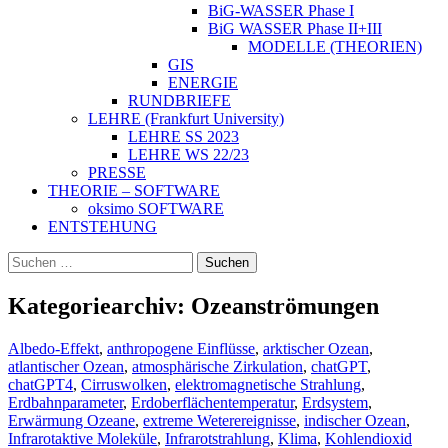
BiG-WASSER Phase I
BiG WASSER Phase II+III
MODELLE (THEORIEN)
GIS
ENERGIE
RUNDBRIEFE
LEHRE (Frankfurt University)
LEHRE SS 2023
LEHRE WS 22/23
PRESSE
THEORIE – SOFTWARE
oksimo SOFTWARE
ENTSTEHUNG
Suchen
nach:
Kategoriearchiv: Ozeanströmungen
Albedo-Effekt
,
anthropogene Einflüsse
,
arktischer Ozean
,
atlantischer Ozean
,
atmosphärische Zirkulation
,
chatGPT
,
chatGPT4
,
Cirruswolken
,
elektromagnetische Strahlung
,
Erdbahnparameter
,
Erdoberflächentemperatur
,
Erdsystem
,
Erwärmung Ozeane
,
extreme Weterereignisse
,
indischer Ozean
,
Infrarotaktive Moleküle
,
Infrarotstrahlung
,
Klima
,
Kohlendioxid