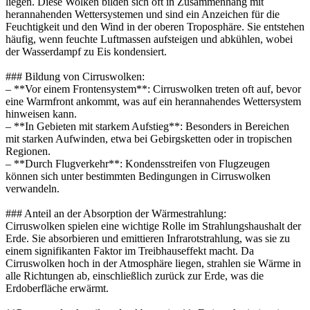
liegen. Diese Wolken bilden sich oft in Zusammenhang mit
herannahenden Wettersystemen und sind ein Anzeichen für die
Feuchtigkeit und den Wind in der oberen Troposphäre. Sie entstehen
häufig, wenn feuchte Luftmassen aufsteigen und abkühlen, wobei
der Wasserdampf zu Eis kondensiert.
### Bildung von Cirruswolken:
– **Vor einem Frontensystem**: Cirruswolken treten oft auf, bevor
eine Warmfront ankommt, was auf ein herannahendes Wettersystem
hinweisen kann.
– **In Gebieten mit starkem Aufstieg**: Besonders in Bereichen
mit starken Aufwinden, etwa bei Gebirgsketten oder in tropischen
Regionen.
– **Durch Flugverkehr**: Kondensstreifen von Flugzeugen
können sich unter bestimmten Bedingungen in Cirruswolken
verwandeln.
### Anteil an der Absorption der Wärmestrahlung:
Cirruswolken spielen eine wichtige Rolle im Strahlungshaushalt der
Erde. Sie absorbieren und emittieren Infrarotstrahlung, was sie zu
einem signifikanten Faktor im Treibhauseffekt macht. Da
Cirruswolken hoch in der Atmosphäre liegen, strahlen sie Wärme in
alle Richtungen ab, einschließlich zurück zur Erde, was die
Erdoberfläche erwärmt.