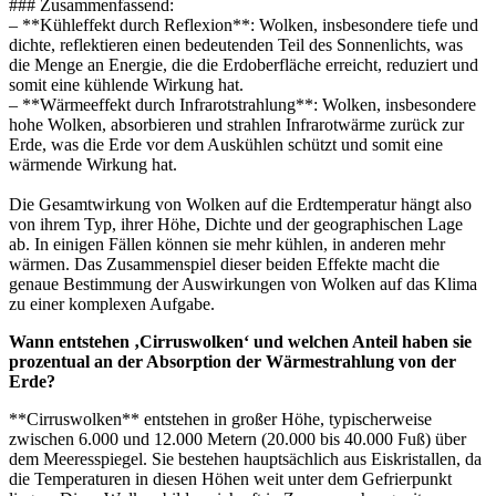
### Zusammenfassend:
– **Kühleffekt durch Reflexion**: Wolken, insbesondere tiefe und
dichte, reflektieren einen bedeutenden Teil des Sonnenlichts, was
die Menge an Energie, die die Erdoberfläche erreicht, reduziert und
somit eine kühlende Wirkung hat.
– **Wärmeeffekt durch Infrarotstrahlung**: Wolken, insbesondere
hohe Wolken, absorbieren und strahlen Infrarotwärme zurück zur
Erde, was die Erde vor dem Auskühlen schützt und somit eine
wärmende Wirkung hat.
Die Gesamtwirkung von Wolken auf die Erdtemperatur hängt also
von ihrem Typ, ihrer Höhe, Dichte und der geographischen Lage
ab. In einigen Fällen können sie mehr kühlen, in anderen mehr
wärmen. Das Zusammenspiel dieser beiden Effekte macht die
genaue Bestimmung der Auswirkungen von Wolken auf das Klima
zu einer komplexen Aufgabe.
Wann entstehen ‚Cirruswolken‘ und welchen Anteil haben sie
prozentual an der Absorption der Wärmestrahlung von der
Erde?
**Cirruswolken** entstehen in großer Höhe, typischerweise
zwischen 6.000 und 12.000 Metern (20.000 bis 40.000 Fuß) über
dem Meeresspiegel. Sie bestehen hauptsächlich aus Eiskristallen, da
die Temperaturen in diesen Höhen weit unter dem Gefrierpunkt