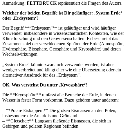
Anmerkung:
FETTDRUCK
repräsentiert die Fragen des Autors.
Welcher der beiden Begriffe ist Dir geläufiger: ‚System Erde‘
oder ‚Erdsystem‘?
Der Begriff **“Erdsystem“** ist geläufiger und wird häufiger
verwendet, insbesondere in wissenschaftlichen Kontexten, wie der
Klimaforschung und den Geowissenschaften. Er beschreibt das
Zusammenspiel der verschiedenen Sphären der Erde (Atmosphäre,
Hydrosphäre, Biosphäre, Geosphäre und Kryosphäre) und deren
Wechselwirkungen.
„System Erde“ könnte zwar auch verwendet werden, ist aber
weniger verbreitet und klingt eher wie eine Übersetzung oder ein
alternativer Ausdruck für das „Erdsystem“.
OK. Was verstehst Du unter ‚Kryosphäre‘?
Die **Kryosphäre** umfasst alle Bereiche der Erde, in denen
Wasser in fester Form vorkommt. Dazu gehören unter anderem:
– **Polare Eiskappen:** Die großen Eismassen an den Polen,
insbesondere die Antarktis und Grönland.
– **Gletscher:** Langsam fließende Eismassen, die sich in
Gebirgen und polaren Regionen befinden.