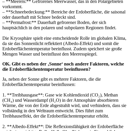
– **Meereis:** Gefrorenes Meerwasser, das in den Polargebieten
vorkommt.
– **Schneebedeckung:** Bereiche der Erdoberfläche, die saisonal
oder dauerhaft mit Schnee bedeckt sind.
– **Permafrost:** Dauerhaft gefrorener Boden, der sich
hauptsächlich in den polaren und subpolaren Regionen findet.
Die Kryosphäre spielt eine entscheidende Rolle im globalen Klima,
da sie das Sonnenlicht reflektiert (Albedo-Effekt) und somit die
Erdoberflächentemperatur beeinflusst. Zudem speichert sie große
Mengen Wasser und beeinflusst den Meeresspiegel.
OK. Gibt es neben der ‚Sonne‘ noch andere Faktoren, welche
die Erdoberflächentemperatur beeinflussen?
Ja, neben der Sonne gibt es mehrere Faktoren, die die
Erdoberflächentemperatur beeinflussen:
1. **Treibhausgase**: Gase wie Kohlendioxid (CO₂), Methan
(CH₄) und Wasserdampf (H₂O) in der Atmosphäre absorbieren
Wärme, die von der Erde abgestrahlt wird, und verhindern, dass sie
vollständig in den Weltraum entweicht. Dies führt zum
Treibhauseffekt, der die Erdoberflächentemperatur erhöht.
2. **Albedo-Effekt**: Die Reflexionsfähigkeit der Erdoberfläche