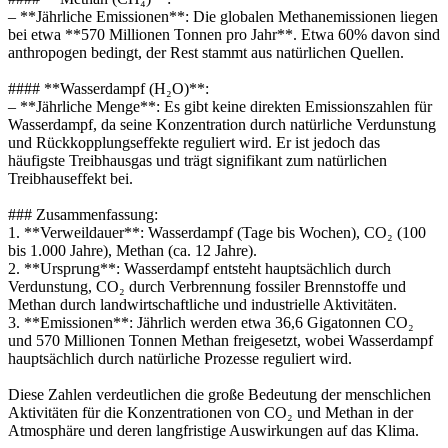
– **Jährliche Emissionen**: Die globalen Methanemissionen liegen
bei etwa **570 Millionen Tonnen pro Jahr**. Etwa 60% davon sind
anthropogen bedingt, der Rest stammt aus natürlichen Quellen.
#### **Wasserdampf (H₂O)**:
– **Jährliche Menge**: Es gibt keine direkten Emissionszahlen für
Wasserdampf, da seine Konzentration durch natürliche Verdunstung
und Rückkopplungseffekte reguliert wird. Er ist jedoch das
häufigste Treibhausgas und trägt signifikant zum natürlichen
Treibhauseffekt bei.
### Zusammenfassung:
1. **Verweildauer**: Wasserdampf (Tage bis Wochen), CO₂ (100
bis 1.000 Jahre), Methan (ca. 12 Jahre).
2. **Ursprung**: Wasserdampf entsteht hauptsächlich durch
Verdunstung, CO₂ durch Verbrennung fossiler Brennstoffe und
Methan durch landwirtschaftliche und industrielle Aktivitäten.
3. **Emissionen**: Jährlich werden etwa 36,6 Gigatonnen CO₂
und 570 Millionen Tonnen Methan freigesetzt, wobei Wasserdampf
hauptsächlich durch natürliche Prozesse reguliert wird.
Diese Zahlen verdeutlichen die große Bedeutung der menschlichen
Aktivitäten für die Konzentrationen von CO₂ und Methan in der
Atmosphäre und deren langfristige Auswirkungen auf das Klima.