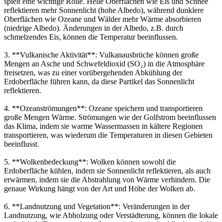
spielt eine wichtige Rolle. Helle Oberflächen wie Eis und Schnee
reflektieren mehr Sonnenlicht (hohe Albedo), während dunklere
Oberflächen wie Ozeane und Wälder mehr Wärme absorbieren
(niedrige Albedo). Änderungen in der Albedo, z.B. durch
schmelzendes Eis, können die Temperatur beeinflussen.
3. **Vulkanische Aktivität**: Vulkanausbrüche können große
Mengen an Asche und Schwefeldioxid (SO₂) in die Atmosphäre
freisetzen, was zu einer vorübergehenden Abkühlung der
Erdoberfläche führen kann, da diese Partikel das Sonnenlicht
reflektieren.
4. **Ozeanströmungen**: Ozeane speichern und transportieren
große Mengen Wärme. Strömungen wie der Golfstrom beeinflussen
das Klima, indem sie warme Wassermassen in kältere Regionen
transportieren, was wiederum die Temperaturen in diesen Gebieten
beeinflusst.
5. **Wolkenbedeckung**: Wolken können sowohl die
Erdoberfläche kühlen, indem sie Sonnenlicht reflektieren, als auch
erwärmen, indem sie die Abstrahlung von Wärme verhindern. Die
genaue Wirkung hängt von der Art und Höhe der Wolken ab.
6. **Landnutzung und Vegetation**: Veränderungen in der
Landnutzung, wie Abholzung oder Verstädterung, können die lokale