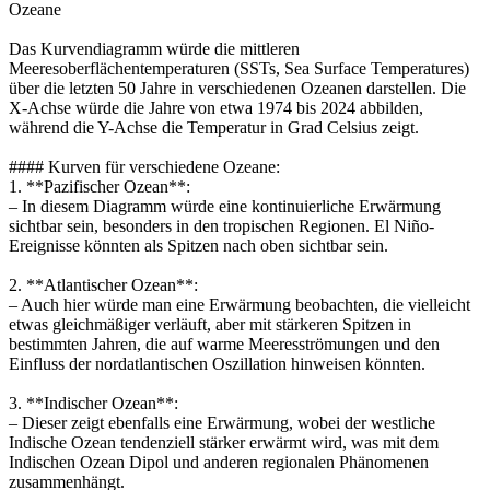
Ozeane
Das Kurvendiagramm würde die mittleren
Meeresoberflächentemperaturen (SSTs, Sea Surface Temperatures)
über die letzten 50 Jahre in verschiedenen Ozeanen darstellen. Die
X-Achse würde die Jahre von etwa 1974 bis 2024 abbilden,
während die Y-Achse die Temperatur in Grad Celsius zeigt.
#### Kurven für verschiedene Ozeane:
1. **Pazifischer Ozean**:
– In diesem Diagramm würde eine kontinuierliche Erwärmung
sichtbar sein, besonders in den tropischen Regionen. El Niño-
Ereignisse könnten als Spitzen nach oben sichtbar sein.
2. **Atlantischer Ozean**:
– Auch hier würde man eine Erwärmung beobachten, die vielleicht
etwas gleichmäßiger verläuft, aber mit stärkeren Spitzen in
bestimmten Jahren, die auf warme Meeresströmungen und den
Einfluss der nordatlantischen Oszillation hinweisen könnten.
3. **Indischer Ozean**:
– Dieser zeigt ebenfalls eine Erwärmung, wobei der westliche
Indische Ozean tendenziell stärker erwärmt wird, was mit dem
Indischen Ozean Dipol und anderen regionalen Phänomenen
zusammenhängt.