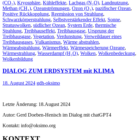
(CO₂)
,
Kryosphäre
,
Kühleffekte
,
Lachgas (N₂O)
,
Landnutzung
,
Methan (CH₄)
,
Ozeanströmungen
,
Ozon (O₃)
,
pazifischer Ozean
,
Positive Rückkopplung
,
Reemission von Strahlung
,
Schwarzkörperstrahlung
,
Selbstverstärkender Effekt
,
Sonne
,
Stratuswolken
,
südlicher Ozean
,
System Erde
,
thermische
Strahlung
,
Treibhauseffekt
,
Treibhausgase
,
Ursprung der
Treibhausgase
,
Vegetation
,
Verdunstung
,
Verweildauer eines
Treibhausgases
,
Vulkanismus
,
Wärme abstrahlen
,
Wärmeabstrahlung
,
Wärmeeffekt
,
Wärmespeicherung Ozeane
,
Wärmestrahlung
,
Wasserdampf (H₂O)
,
Wolken
,
Wolkenbedeckung
,
Wolkenbildung
DIALOG ZUM ERDSYSTEM mit KLIMA
18. August 2024
gdh-oksimo
Letzte Änderung: 18.August 2024
Autor: Gerd Doeben-Henisch im Dialog mit chatGPT4
Kontakt: info@oksimo.org
KONTEXT