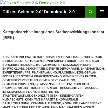
Zum
Inhalt
Suchen
Citizen Science 2.0/ Demokratie 2.0
springen
PRIMÄR
MENÜ
Kategoriearchiv: integriertes Stadtentwicklungskonzept
(ISEK)
AUSLÄNDERBEIRAT
,
BEBAUUNGSPLAN
,
BEZAHLBARER WOHNRAUM
,
BILDUNGSEINRICHTUNGEN
,
BUNDESRECHT BRICHT LANDESRECHT
,
BÜRGERBETEILIGUNG
,
BÜRGERMEISTER
,
DEMOGRAPHISCHE
ENTWICKLUNG
,
DEMOKRATIE
,
DIREKTE DEMOKRATIE
,
EHRENAMTLICH
,
EXPERTENGRUPPE
,
FINANZPLANUNG
,
FLÄCHENNUTZUNGSPLAN
,
FÖDERALES SYSTEM
,
FRAKTIONSZWANG
,
GEMEINDEVERTRETER
,
GEMEINDEVERTRETUNG
,
GEMEINDEVERWALTUNG
,
GEMEINDEVORSTAND
,
GEWISSENSFREIHEIT
,
GRUNDRECHTE
,
HAUPTBERUFLICH
,
HAUSHALTSRECHT
,
HESSISCHE VERFASSUNG
,
INFORMATIONSPFLICHT
,
INTEGRIERTES
STADTENTWICKLUNGSKONZEPT (ISEK)
,
KINDERGÄRTEN
,
KLIMASCHUTZ
,
KOGNITIVE KAPAZITÄT
,
KOMMUNALE
BAULEITPLANUNG
,
KOMMUNALE EBENE
,
KOMMUNE
,
LANDESEBENE
,
MACHT
,
NACHHALTIGE ENTWICKLUNG
,
NACHHALTIGES WISSEN
,