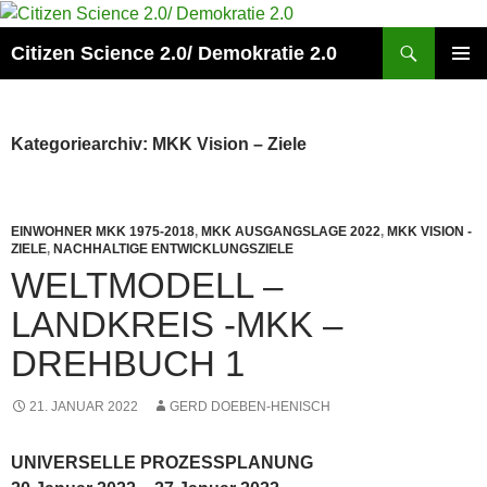
Zum
Inhalt
Suchen
Citizen Science 2.0/ Demokratie 2.0
springen
PRIMÄR
MENÜ
Kategoriearchiv: MKK Vision – Ziele
EINWOHNER MKK 1975-2018
,
MKK AUSGANGSLAGE 2022
,
MKK VISION -
ZIELE
,
NACHHALTIGE ENTWICKLUNGSZIELE
WELTMODELL –
LANDKREIS -MKK –
DREHBUCH 1
21. JANUAR 2022
GERD DOEBEN-HENISCH
UNIVERSELLE PROZESSPLANUNG