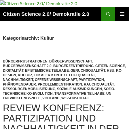
Zum
Inhalt
Suchen
Citizen Science 2.0/ Demokratie 2.0
springen
PRIMÄR
MENÜ
Kategoriearchiv: Kultur
BÜRGERFRUSTRATIONEN
,
BÜRGERWISSENSCHAFT
,
BÜRGERWISSENSCHAFT 2.0
,
BÜRGERZENTRIERUNG
,
CITIZEN SCIENCE
,
DIGITALITÄT
,
EPISTEMISCHE TEILHABE
,
GERUCHSQUALITÄT
,
HSU
,
KO-
DESIGN
,
KULTUR
,
LOKALER KONTEXT
,
LUFTQUALITÄT
,
NACHHALTIGKEIT
,
OFFENE WISSENSCHAFT
,
PARTIZIPATION
,
PHÄNOMENDAUER
,
PROBLEMIDENTIFIKATION
,
RAUCHQUALITÄT
,
RESSOURCENMOBILISIERUNG
,
SOZIALE AUSWIRKUNGEN
,
SOZIO-
TECHNISCHE KO-EVOLUTION
,
TRANSFORMATIVE TEILHABE
,
UN
ENTWICKLUNGSZIELE
,
VOHLAND
,
WISSENSCHAFT
REVIEW KONFERENZ:
PARTIZIPATION UND
NACHHALTIGKEIT IN DER