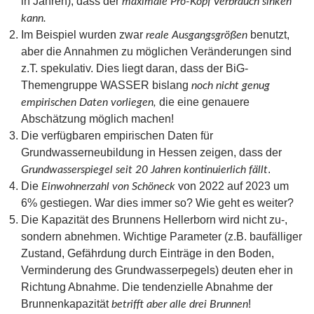
in Jahren), dass der
maximale Pro-Kopf Verbrauch sinken
kann.
Im Beispiel wurden zwar
benutzt,
reale Ausgangsgrößen
aber die Annahmen zu möglichen Veränderungen sind
z.T. spekulativ. Dies liegt daran, dass der BiG-
Themengruppe WASSER bislang
noch nicht genug
die eine genauere
empirischen Daten vorliegen,
Abschätzung möglich machen!
Die verfügbaren empirischen Daten für
Grundwasserneubildung in Hessen zeigen, dass der
.
Grundwasserspiegel seit 20 Jahren kontinuierlich fällt
Die
von 2022 auf 2023 um
Einwohnerzahl von Schöneck
6% gestiegen. War dies immer so? Wie geht es weiter?
Die Kapazität des Brunnens Hellerborn wird nicht zu-,
sondern abnehmen. Wichtige Parameter (z.B. baufälliger
Zustand, Gefährdung durch Einträge in den Boden,
Verminderung des Grundwasserpegels) deuten eher in
Richtung Abnahme. Die tendenzielle Abnahme der
Brunnenkapazität
!
betrifft aber alle drei Brunnen