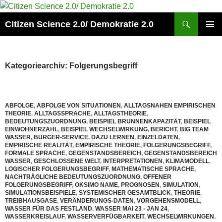
Zum
Inhalt
Suchen
Citizen Science 2.0/ Demokratie 2.0
springen
PRIMÄR
MENÜ
Kategoriearchiv: Folgerungsbegriff
ABFOLGE
,
ABFOLGE VON SITUATIONEN
,
ALLTAGSNAHEN EMPIRISCHEN
THEORIE
,
ALLTAGSSPRACHE
,
ALLTAGSTHEORIE
,
BEDEUTUNGSZUORDNUNG
,
BEISPIEL BRUNNENKAPAZITÄT
,
BEISPIEL
EINWOHNERZAHL
,
BEISPIEL WECHSELWIRKUNG
,
BERICHT
,
BIG TEAM
WASSER
,
BÜRGER-SERVICE
,
DAZU LERNEN
,
EINZELDATEN
,
EMPIRISCHE REALITÄT
,
EMPIRISCHE THEORIE
,
FOLGERUNGSBEGRIFF
,
FORMALE SPRACHE
,
GEGENSTANDSBEREICH
,
GEGENSTANDSBEREICH
WASSER
,
GESCHLOSSENE WELT
,
INTERPRETATIONEN
,
KLIMAMODELL
,
LOGISCHER FOLGERUNGSBEGRIFF
,
MATHEMATISCHE SPRACHE
,
NACHTRÄGLICHE BEDEUTUNGSZUORDNUNG
,
OFFENER
FOLGERUNGSBEGRIFF
,
OKSIMO NAME
,
PROGNOSEN
,
SIMULATION
,
SIMULATIONSBEISPIELE
,
SYSTEMISCHER GESAMTBLICK
,
THEORIE
,
TREIBHAUSGASE
,
VERÄNDERUNGS-DATEN
,
VORGEHENSMODELL
,
WASSER FÜR DAS FESTLAND
,
WASSER MAI 23 - JAN 24
,
WASSERKREISLAUF
,
WASSERVERFÜGBARKEIT
,
WECHSELWIRKUNGEN
,