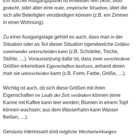
Ein solcher Ausgangspunkt ist entweder rein
, bloß
fiktiv
, oder aber eine
, über die
gedacht
reale, empirische Situation
sich alle Beteiligten verständigen können (z.B. ein Zimmer
in einer Wohnung).
Zu einer Ausgangslage gehört es auch, dass man
der
in
Situation oder
dieser Situation irgendwelche
als Teil
Größen
(z.B. Schränke, Tische,
voneinander unterscheiden kann
Stühle, …). Voraussetzung dafür ist, dass zwei
verschiedene
Größen erkennbare
, anhand deren
Eigenschaften
besitzen
man sie
kann (z.B. Form, Farbe, Größe, …).
unterscheiden
Wichtig ist auch, ob sich diese Größen mit ihren
Eigenschaften
können (eine
im Laufe der Zeit
verändern
Kanne mit Kaffee kann leer werden; Blumen in einem Topf
können wachsen; aus dem Wasserhahn kann Wasser
fließen, …).
Genauso interessant sind
mögliche Wechselwirkungen