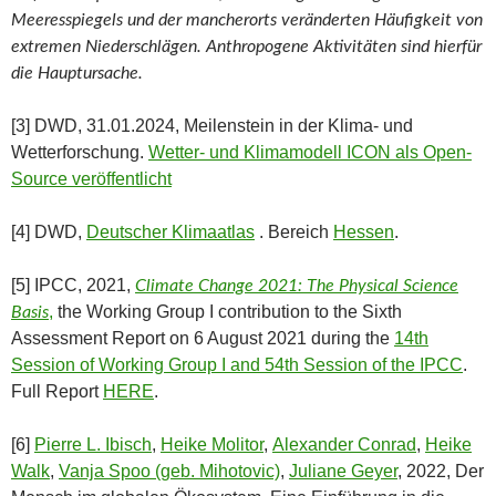
Meeresspiegels und der mancherorts veränderten Häufigkeit von
extremen Niederschlägen. Anthropogene Aktivitäten sind hierfür
die Hauptursache.
[3] DWD, 31.01.2024, Meilenstein in der Klima- und
Wetterforschung.
Wetter- und Klimamodell ICON als Open-
Source veröffentlicht
[4] DWD,
Deutscher Klimaatlas
. Bereich
Hessen
.
[5] IPCC, 2021,
Climate Change 2021: The Physical Science
,
the Working Group I contribution to the Sixth
Basis
Assessment Report on 6 August 2021 during the
14th
Session of Working Group I and 54th Session of the IPCC
.
Full Report
HERE
.
[6]
Pierre L. Ibisch
,
Heike Molitor
,
Alexander Conrad
,
Heike
Walk
,
Vanja Spoo (geb. Mihotovic)
,
Juliane Geyer
, 2022, Der