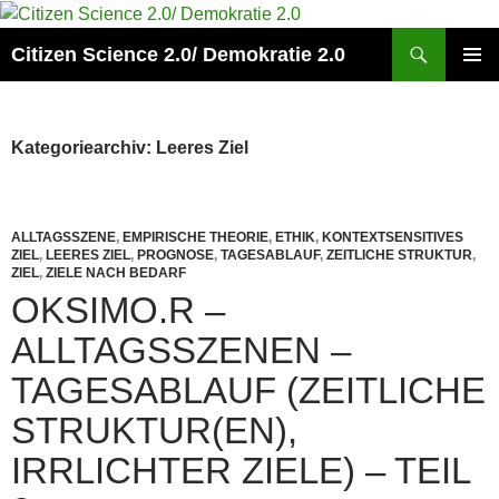
Zum
Inhalt
Suchen
Citizen Science 2.0/ Demokratie 2.0
springen
PRIMÄR
MENÜ
Kategoriearchiv: Leeres Ziel
ALLTAGSSZENE
,
EMPIRISCHE THEORIE
,
ETHIK
,
KONTEXTSENSITIVES
ZIEL
,
LEERES ZIEL
,
PROGNOSE
,
TAGESABLAUF
,
ZEITLICHE STRUKTUR
,
ZIEL
,
ZIELE NACH BEDARF
OKSIMO.R –
ALLTAGSSZENEN –
TAGESABLAUF (ZEITLICHE
STRUKTUR(EN),
IRRLICHTER ZIELE) – TEIL