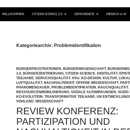
WILLKOMMEN
CITIZEN SCIENCE 2.0
DEMOKRATIE
MENSCH & KI
Kategoriearchiv: Problemidentifikation
BÜRGERFRUSTRATIONEN
,
BÜRGERWISSENSCHAFT
,
BÜRGERWIS
2.0
,
BÜRGERZENTRIERUNG
,
CITIZEN SCIENCE
,
DIGITALITÄT
,
EPIS
TEILHABE
,
GERUCHSQUALITÄT
,
HSU
,
KO-DESIGN
,
KULTUR
,
LOKAL
LUFTQUALITÄT
,
NACHHALTIGKEIT
,
OFFENE WISSENSCHAFT
,
PARTI
PHÄNOMENDAUER
,
PROBLEMIDENTIFIKATION
,
RAUCHQUALITÄT
,
RESSOURCENMOBILISIERUNG
,
SOZIALE AUSWIRKUNGEN
,
SOZIO
KO-EVOLUTION
,
TRANSFORMATIVE TEILHABE
,
UN ENTWICKLUNGS
VOHLAND
,
WISSENSCHAFT
REVIEW KONFERENZ:
PARTIZIPATION UND