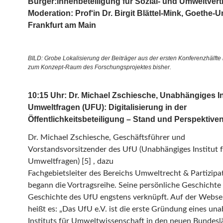
Bürger:innenbeteiligung für Sozial- und Umweltvertr
Moderation: Prof‘in Dr. Birgit Blättel-Mink, Goethe-U
Frankfurt am Main
BILD: Grobe Lokalisierung der Beiträger aus der ersten Konferenzhälfte i
zum Konzept-Raum des Forschungsprojektes bisher.
10:15 Uhr: Dr. Michael Zschiesche, Unabhängiges Ins
Umweltfragen (UFU): Digitalisierung in der
Öffentlichkeitsbeteiligung – Stand und Perspektive
Dr. Michael Zschiesche, Geschäftsführer und
Vorstandsvorsitzender des UfU (Unabhängiges Institut 
Umweltfragen) [5] , dazu
Fachgebietsleiter des Bereichs Umweltrecht & Partizipa
begann die Vortragsreihe. Seine persönliche Geschichte 
Geschichte des UfU engstens verknüpft. Auf der Webse
heißt es: „Das UfU e.V. ist die erste Gründung eines un
Instituts für Umweltwissenschaft in den neuen Bundesl