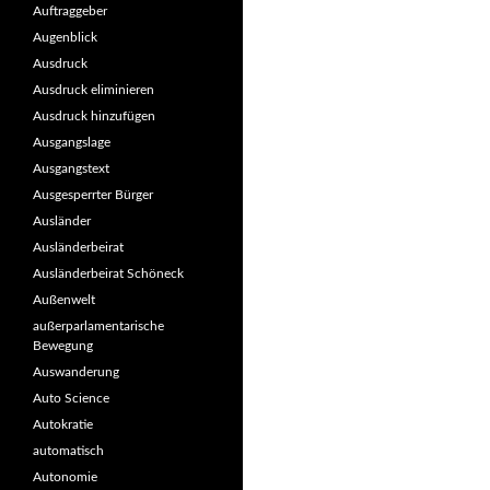
Auftraggeber
Augenblick
Ausdruck
Ausdruck eliminieren
Ausdruck hinzufügen
Ausgangslage
Ausgangstext
Ausgesperrter Bürger
Ausländer
Ausländerbeirat
Ausländerbeirat Schöneck
Außenwelt
außerparlamentarische
Bewegung
Auswanderung
Auto Science
Autokratie
automatisch
Autonomie