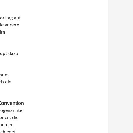
ortrag auf
Die andere
 im
aupt dazu
raum
ch die
Konvention
 sogenannte
nen, die
und den
schiedet