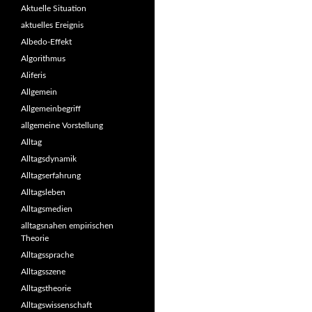
Aktuelle Situation
aktuelles Ereignis
Albedo-Effekt
Algorithmus
Aliferis
Allgemein
Allgemeinbegriff
allgemeine Vorstellung
Alltag
Alltagsdynamik
Alltagserfahrung
Alltagsleben
Alltagsmedien
alltagsnahen empirischen
Theorie
Alltagssprache
Alltagsszene
Alltagstheorie
Alltagswissenschaft