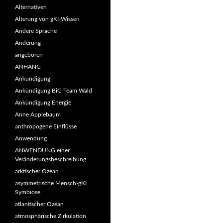
Alternativen
Alterung von gKI-Wissen
Andere Sprache
Änderung
angeboren
ANHANG
Ankündigung
Ankündigung BiG Team Wald
Ankündigung Energie
Anne Applebaum
anthropogene Einflüsse
Anwendung
ANWENDUNG einer
Veränderungsbeschreibung
arktischer Ozean
asymmetrische Mensch-gKI
Symbiose
atlantischer Ozean
atmosphärische Zirkulation