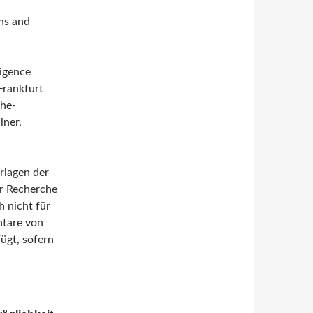
ons and
ligence
Frankfurt
the-
lner,
rlagen der
er Recherche
 nicht für
ntare von
ügt, sofern