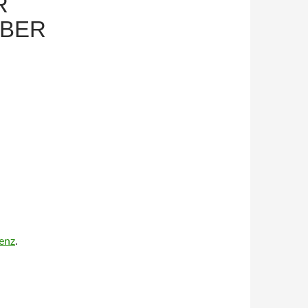
R
MBER
renz
.