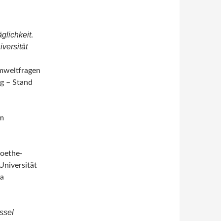
glichkeit
.
iversität
Umweltfragen
ng – Stand
im
Goethe-
Universität
da
assel