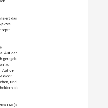
alen
isiert das
jektes
nzepts
e
s: Auf der
ch geregelt
en‘ zur
. Auf der
nicht
ie
gehen, und
cheidern als
den Fall (i)