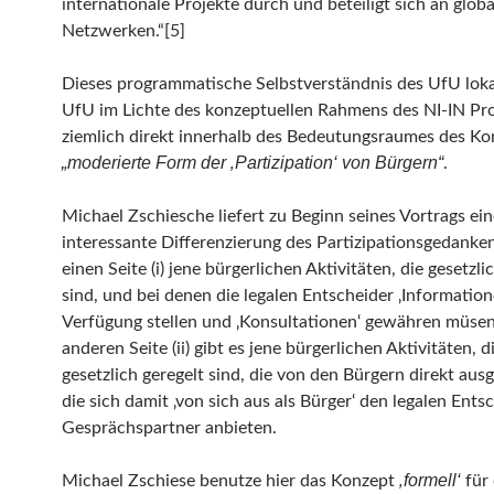
internationale Projekte durch und beteiligt sich an glob
Netzwerken.“[5]
Dieses programmatische Selbstverständnis des UfU lokal
UfU im Lichte des konzeptuellen Rahmens des NI-IN Pro
ziemlich direkt innerhalb des Bedeutungsraumes des Ko
„moderierte Form der ‚Partizipation‘ von Bürgern“
.
Michael Zschiesche liefert zu Beginn seines Vortrags ein
interessante Differenzierung des Partizipationsgedanken
einen Seite (i) jene bürgerlichen Aktivitäten, die gesetzli
sind, und bei denen die legalen Entscheider ‚Information
Verfügung stellen und ‚Konsultationen‘ gewähren müsen
anderen Seite (ii) gibt es jene bürgerlichen Aktivitäten, d
gesetzlich geregelt sind, die von den Bürgern direkt aus
die sich damit ‚von sich aus als Bürger‘ den legalen Ents
Gesprächspartner anbieten.
‚formell‘
Michael Zschiese benutze hier das Konzept
für 