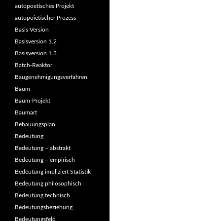
autopoetisches Projekt
autopoietischer Prozess
Basis Version
Basisversion 1.2
Basisversion 1.3
Batch-Reaktor
Baugenehmigungsverfahren
Baum
Baum-Projekt
Baumart
Bebauungsplan
Bedeutung
Bedeutung – abstrakt
Bedeutung – empirisch
Bedeutung impliziert Statistik
Bedeutung philosophisch
Bedeutung technisch
Bedeutungsbeziehung
Bedeutungsfeld