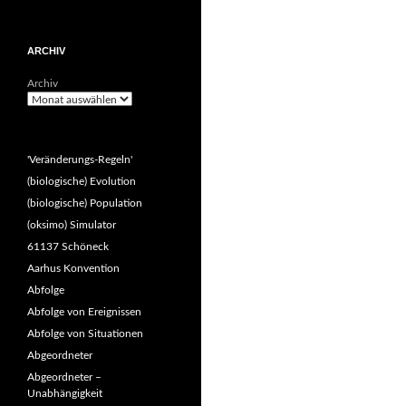
ARCHIV
Archiv
'Veränderungs-Regeln'
(biologische) Evolution
(biologische) Population
(oksimo) Simulator
61137 Schöneck
Aarhus Konvention
Abfolge
Abfolge von Ereignissen
Abfolge von Situationen
Abgeordneter
Abgeordneter –
Unabhängigkeit