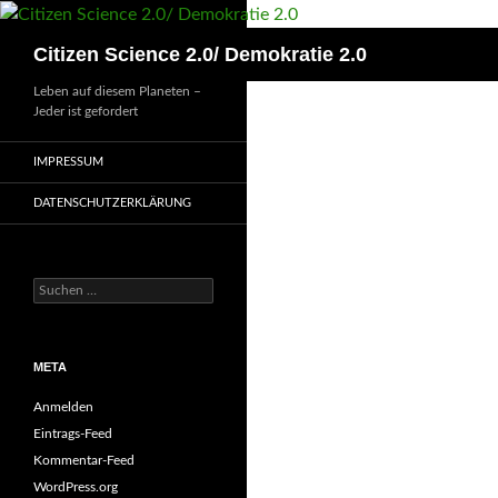
Zum
Inhalt
Suchen
Citizen Science 2.0/ Demokratie 2.0
springen
Leben auf diesem Planeten –
Jeder ist gefordert
IMPRESSUM
DATENSCHUTZERKLÄRUNG
Suchen
nach:
META
Anmelden
Eintrags-Feed
Kommentar-Feed
WordPress.org