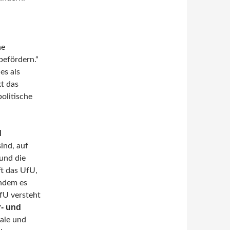
he
befördern.“
es als
t das
olitische
d
sind, auf
und die
ft das UfU,
indem es
fU versteht
r- und
nale und