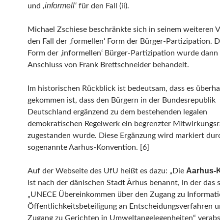
‚informell‘
und
für den Fall (ii).
Michael Zschiese beschränkte sich in seinem weiteren V
den Fall der ‚formellen‘ Form der Bürger-Partizipation. 
Form der ‚informellen‘ Bürger-Partizipation wurde dann
Anschluss von Frank Brettschneider behandelt.
Im historischen Rückblick ist bedeutsam, dass es überh
gekommen ist, dass den Bürgern in der Bundesrepublik
Deutschland ergänzend zu dem bestehenden legalen
demokratischen Regelwerk ein begrenzter Mitwirkungs
zugestanden wurde. Diese Ergänzung wird markiert dur
sogenannte Aarhus-Konvention. [6]
Aarhus-
Auf der Webseite des UfU heißt es dazu: „Die
ist nach der dänischen Stadt Århus benannt, in der das
„UNECE Übereinkommen über den Zugang zu Informatio
Öffentlichkeitsbeteiligung an Entscheidungsverfahren 
Zugang zu Gerichten in Umweltangelegenheiten“ verab