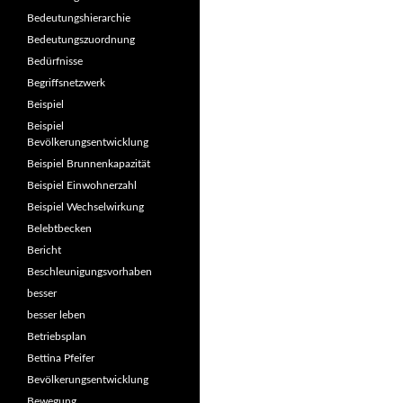
Bedeutungshierarchie
Bedeutungszuordnung
Bedürfnisse
Begriffsnetzwerk
Beispiel
Beispiel
Bevölkerungsentwicklung
Beispiel Brunnenkapazität
Beispiel Einwohnerzahl
Beispiel Wechselwirkung
Belebtbecken
Bericht
Beschleunigungsvorhaben
besser
besser leben
Betriebsplan
Bettina Pfeifer
Bevölkerungsentwicklung
Bewegung