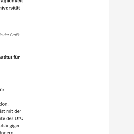
äglichkeit
niversität
n der Grafik
titut für
n
für
tion,
ist mit der
ite des UfU
abhängigen
ändern.