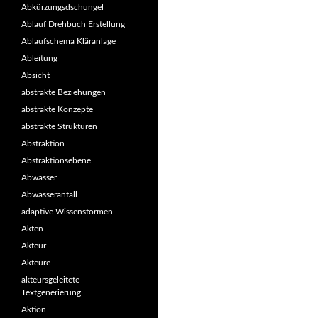
Abkürzungsdschungel
Ablauf Drehbuch Erstellung
Ablaufschema Kläranlage
Ableitung
Absicht
abstrakte Beziehungen
abstrakte Konzepte
abstrakte Strukturen
Abstraktion
Abstraktionsebene
Abwasser
Abwasseranfall
adaptive Wissensformen
Akten
Akteur
Akteure
akteursgeleitete
Textgenerierung
Aktion