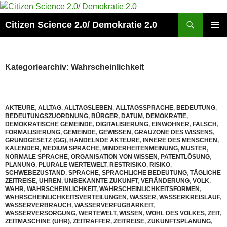
Zum
Inhalt
Suchen
Citizen Science 2.0/ Demokratie 2.0
springen
PRIMÄR
MENÜ
Kategoriearchiv: Wahrscheinlichkeit
AKTEURE
,
ALLTAG
,
ALLTAGSLEBEN
,
ALLTAGSSPRACHE
,
BEDEUTUNG
,
BEDEUTUNGSZUORDNUNG
,
BÜRGER
,
DATUM
,
DEMOKRATIE
,
DEMOKRATISCHE GEMEINDE
,
DIGITALISIERUNG
,
EINWOHNER
,
FALSCH
,
FORMALISIERUNG
,
GEMEINDE
,
GEWISSEN
,
GRAUZONE DES WISSENS
,
GRUNDGESETZ (GG)
,
HANDELNDE AKTEURE
,
INNERE DES MENSCHEN
,
KALENDER
,
MEDIUM SPRACHE
,
MINDERHEITENMEINUNG
,
MUSTER
,
NORMALE SPRACHE
,
ORGANISATION VON WISSEN
,
PATENTLÖSUNG
,
PLANUNG
,
PLURALE WERTEWELT
,
RESTRISIKO
,
RISIKO
,
SCHWEBEZUSTAND
,
SPRACHE
,
SPRACHLICHE BEDEUTUNG
,
TÄGLICHE
ZEITREISE
,
UHREN
,
UNBEKANNTE ZUKUNFT
,
VERÄNDERUNG
,
VOLK
,
WAHR
,
WAHRSCHEINLICHKEIT
,
WAHRSCHEINLICHKEITSFORMEN
,
WAHRSCHEINLICHKEITSVERTEILUNGEN
,
WASSER
,
WASSERKREISLAUF
,
WASSERVERBRAUCH
,
WASSERVERFÜGBARKEIT
,
WASSERVERSORGUNG
,
WERTEWELT
,
WISSEN
,
WOHL DES VOLKES
,
ZEIT
,
ZEITMASCHINE (UHR)
,
ZEITRAFFER
,
ZEITREISE
,
ZUKUNFTSPLANUNG
,