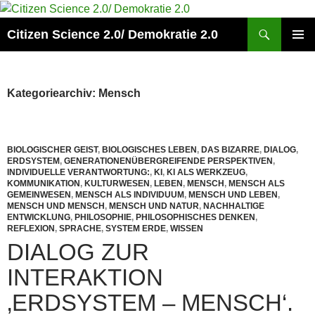
Zum
Inhalt
Suchen
Citizen Science 2.0/ Demokratie 2.0
springen
PRIMÄR
MENÜ
Kategoriearchiv: Mensch
BIOLOGISCHER GEIST
,
BIOLOGISCHES LEBEN
,
DAS BIZARRE
,
DIALOG
,
ERDSYSTEM
,
GENERATIONENÜBERGREIFENDE PERSPEKTIVEN
,
INDIVIDUELLE VERANTWORTUNG:
,
KI
,
KI ALS WERKZEUG
,
KOMMUNIKATION
,
KULTURWESEN
,
LEBEN
,
MENSCH
,
MENSCH ALS
GEMEINWESEN
,
MENSCH ALS INDIVIDUUM
,
MENSCH UND LEBEN
,
MENSCH UND MENSCH
,
MENSCH UND NATUR
,
NACHHALTIGE
ENTWICKLUNG
,
PHILOSOPHIE
,
PHILOSOPHISCHES DENKEN
,
REFLEXION
,
SPRACHE
,
SYSTEM ERDE
,
WISSEN
DIALOG ZUR
INTERAKTION
‚ERDSYSTEM – MENSCH‘.