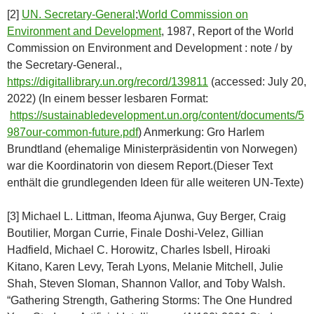
[2]
UN. Secretary-General
;
World Commission on
Environment and Development
, 1987, Report of the World
Commission on Environment and Development : note / by
the Secretary-General.,
https://digitallibrary.un.org/record/139811
(accessed: July 20,
2022) (In einem besser lesbaren Format:
https://sustainabledevelopment.un.org/content/documents/5
987our-common-future.pdf
) Anmerkung: Gro Harlem
Brundtland (ehemalige Ministerpräsidentin von Norwegen)
war die Koordinatorin von diesem Report.(Dieser Text
enthält die grundlegenden Ideen für alle weiteren UN-Texte)
[3] Michael L. Littman, Ifeoma Ajunwa, Guy Berger, Craig
Boutilier, Morgan Currie, Finale Doshi-Velez, Gillian
Hadfield, Michael C. Horowitz, Charles Isbell, Hiroaki
Kitano, Karen Levy, Terah Lyons, Melanie Mitchell, Julie
Shah, Steven Sloman, Shannon Vallor, and Toby Walsh.
“Gathering Strength, Gathering Storms: The One Hundred