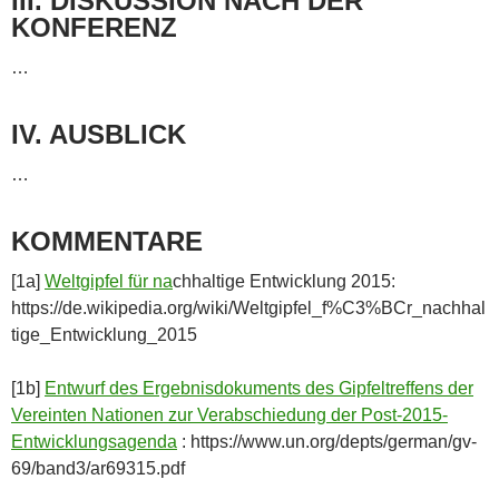
III. DISKUSSION NACH DER
KONFERENZ
…
IV. AUSBLICK
…
KOMMENTARE
[1a]
Weltgipfel für na
chhaltige Entwicklung 2015:
https://de.wikipedia.org/wiki/Weltgipfel_f%C3%BCr_nachhal
tige_Entwicklung_2015
[1b]
Entwurf des Ergebnisdokuments des Gipfeltreffens der
Vereinten Nationen zur Verabschiedung der Post-2015-
Entwicklungsagenda
: https://www.un.org/depts/german/gv-
69/band3/ar69315.pdf