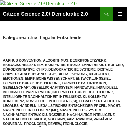
Zum
Inhalt
Suchen
Citizen Science 2.0/ Demokratie 2.0
springen
PRIMÄR
MENÜ
Kategoriearchiv: Legaler Entscheider
AARHUS KONVENTION
,
ALGORITHMUS
,
BEGRIFFSNETZWERK
,
BIOLOGISCHES SYSTEM
,
BIOSPHÄRE
,
BRUNDTLAND REPORT
,
BÜRGER
,
BÜRGERINITIATIVE
,
CHIPS
,
DEMOKRATISCHE SYSTEME
,
DIGITALE
CHIPS
,
DIGITALE TECHNOLOGIE
,
DIGITALISIERUNG
,
DIGITALITÄT
,
EMOTIONEN
,
EMPIRISCHE WISSENSCHAFT
,
ENTWICKLUNGSZIEL
,
FORMELLE BÜRGERBETEILIGUNG
,
FORMELLE PARTIZIPATION
,
GESELLSCHAFT
,
GESELLSCHAFTSSYTEM
,
HARDWARE
,
INDIVIDUELL
,
INFORMALLE PARTIZIPATION
,
INFORMELLE BÜRGERBETEILIGUNG
,
INTELLIGENTE NACHHALTIGKEIT
,
INTELLIGENZ
,
KI
,
KOLLEKTIV
,
KONFERENZ
,
KÜNSTLICHE INTELLIGENZ (KI)
,
LEGALER ENTSCHEIDER
,
LEGALES HANDELN
,
LEGALISTISCHES ENTSCHEIDER PROFIL
,
MACHT
,
MASCHINELLE INTELLIGENZ (ML)
,
MASCHINELLES SYSTEM
,
NACHHALTIGE ENTWICKLUNGSZIELE
,
NACHHALTIGE INTELLIGENZ
,
NACHHALTIGKEIT
,
NATUR
,
NGO
,
NI-IN
,
PARTIZIPATION
,
PRIMÄRER
SOUVERÄN
,
PROGNOSEN
,
REVIEW
,
TECHNOLOGIE
,