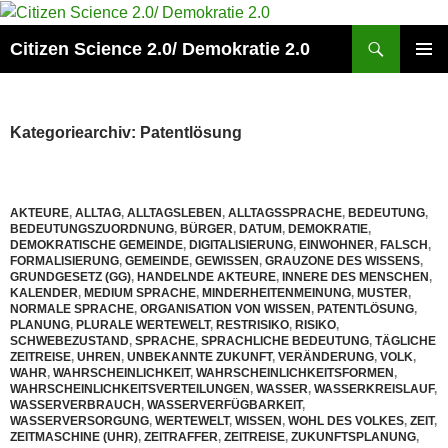
Zum
Inhalt
Suchen
Citizen Science 2.0/ Demokratie 2.0
springen
PRIMÄR
MENÜ
Kategoriearchiv: Patentlösung
AKTEURE
,
ALLTAG
,
ALLTAGSLEBEN
,
ALLTAGSSPRACHE
,
BEDEUTUNG
,
BEDEUTUNGSZUORDNUNG
,
BÜRGER
,
DATUM
,
DEMOKRATIE
,
DEMOKRATISCHE GEMEINDE
,
DIGITALISIERUNG
,
EINWOHNER
,
FALSCH
,
FORMALISIERUNG
,
GEMEINDE
,
GEWISSEN
,
GRAUZONE DES WISSENS
,
GRUNDGESETZ (GG)
,
HANDELNDE AKTEURE
,
INNERE DES MENSCHEN
,
KALENDER
,
MEDIUM SPRACHE
,
MINDERHEITENMEINUNG
,
MUSTER
,
NORMALE SPRACHE
,
ORGANISATION VON WISSEN
,
PATENTLÖSUNG
,
PLANUNG
,
PLURALE WERTEWELT
,
RESTRISIKO
,
RISIKO
,
SCHWEBEZUSTAND
,
SPRACHE
,
SPRACHLICHE BEDEUTUNG
,
TÄGLICHE
ZEITREISE
,
UHREN
,
UNBEKANNTE ZUKUNFT
,
VERÄNDERUNG
,
VOLK
,
WAHR
,
WAHRSCHEINLICHKEIT
,
WAHRSCHEINLICHKEITSFORMEN
,
WAHRSCHEINLICHKEITSVERTEILUNGEN
,
WASSER
,
WASSERKREISLAUF
,
WASSERVERBRAUCH
,
WASSERVERFÜGBARKEIT
,
WASSERVERSORGUNG
,
WERTEWELT
,
WISSEN
,
WOHL DES VOLKES
,
ZEIT
,
ZEITMASCHINE (UHR)
,
ZEITRAFFER
,
ZEITREISE
,
ZUKUNFTSPLANUNG
,