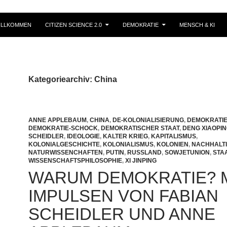
ILLKOMMEN
CITIZEN SCIENCE 2.0
DEMOKRATIE
MENSCH & KI
Kategoriearchiv: China
ANNE APPLEBAUM
,
CHINA
,
DE-KOLONIALISIERUNG
,
DEMOKRATI
DEMOKRATIE-SCHOCK
,
DEMOKRATISCHER STAAT
,
DENG XIAOPI
SCHEIDLER
,
IDEOLOGIE
,
KALTER KRIEG
,
KAPITALISMUS
,
KOLONIALGESCHICHTE
,
KOLONIALISMUS
,
KOLONIEN
,
NACHHALTI
NATURWISSENCHAFTEN
,
PUTIN
,
RUSSLAND
,
SOWJETUNION
,
STA
WISSENSCHAFTSPHILOSOPHIE
,
XI JINPING
WARUM DEMOKRATIE? 
IMPULSEN VON FABIAN
SCHEIDLER UND ANNE