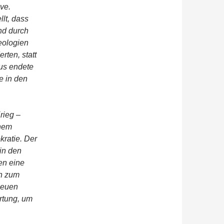
ve.
lt, dass
nd durch
deologien
rten, statt
mus endete
e in den
rieg –
chem
kratie. Der
 in den
en eine
en zum
neuen
rtung, um