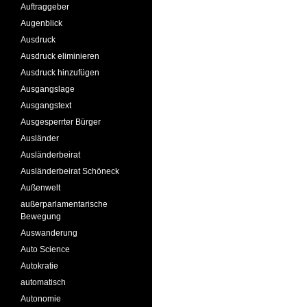
Auftraggeber
Augenblick
Ausdruck
Ausdruck eliminieren
Ausdruck hinzufügen
Ausgangslage
Ausgangstext
Ausgesperrter Bürger
Ausländer
Ausländerbeirat
Ausländerbeirat Schöneck
Außenwelt
außerparlamentarische
Bewegung
Auswanderung
Auto Science
Autokratie
automatisch
Autonomie