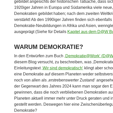
gebildet angesichts der historischen Tatsache, dass si
1920iger Jahren in Europa und Südamerika viele neue
Demokratien gebildet haben; nach dem zweiten Weltkr
verstärkt! Ab den 1990iger Jahren finden sich ebenfalls 
Demokratie-Neubildungen in Afrika und Asien, wennglei
ausgeprägt (Siehe für Details
Kapitel aus dem D@W B
WARUM DEMOKRATIE?
In den Entwürfen zum Buch
‚Demokratie@Work‘ (D@W
diesem Blog versucht, zu beschreiben, was ‚Demokratie‘
Einleitungstext
‚Wir sind demokratisch‘
klingt aber scho
eine Demokratie auf diesem Planeten weder selbstverst
noch von allen als ‚erstrebenswerter Zustand‘ angesehe
der Gegenwart des Jahres 2024 kann man sogar den E
gewinnen, dass die noch verbliebenen Demokratien au
Planeten aktuell immer mehr unter Druck geraten und i
gestellt werden. Deswegen hier eine Zwischenüberle
Demokratie?