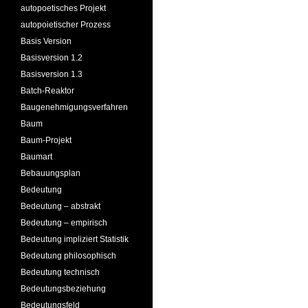
autopoetisches Projekt
autopoietischer Prozess
Basis Version
Basisversion 1.2
Basisversion 1.3
Batch-Reaktor
Baugenehmigungsverfahren
Baum
Baum-Projekt
Baumart
Bebauungsplan
Bedeutung
Bedeutung – abstrakt
Bedeutung – empirisch
Bedeutung impliziert Statistik
Bedeutung philosophisch
Bedeutung technisch
Bedeutungsbeziehung
Bedeutungsfeld