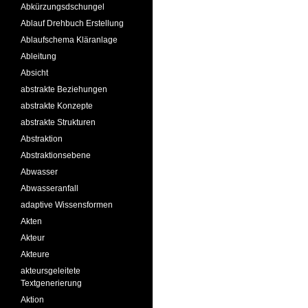
Abkürzungsdschungel
Ablauf Drehbuch Erstellung
Ablaufschema Kläranlage
Ableitung
Absicht
abstrakte Beziehungen
abstrakte Konzepte
abstrakte Strukturen
Abstraktion
Abstraktionsebene
Abwasser
Abwasseranfall
adaptive Wissensformen
Akten
Akteur
Akteure
akteursgeleitete
Textgenerierung
Aktion