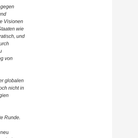
e gegen
und
e Visionen
Staaten wie
atisch, und
urch
u
ng von
ner globalen
och nicht in
gien
te Runde.
 neu