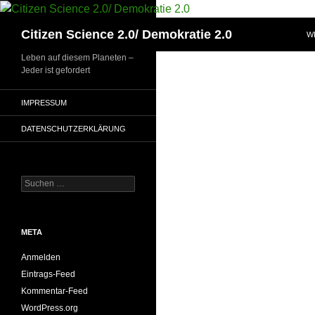
Zum
Inhalt
Suchen
Citizen Science 2.0/ Demokratie 2.0
W
springen
Leben auf diesem Planeten –
Jeder ist gefordert
IMPRESSUM
DATENSCHUTZERKLÄRUNG
Suchen
nach:
META
Anmelden
Eintrags-Feed
Kommentar-Feed
WordPress.org