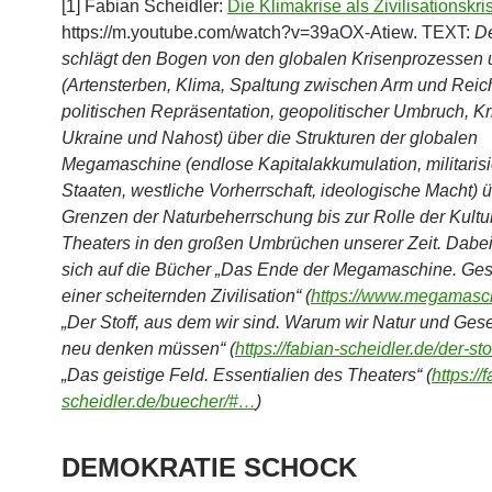
[1] Fabian Scheidler:
Die Klimakrise als Zivilisationskri
https://m.youtube.com/watch?v=39aOX-Atiew. TEXT:
De
schlägt den Bogen von den globalen Krisenprozessen u
(Artensterben, Klima, Spaltung zwischen Arm und Reich
politischen Repräsentation, geopolitischer Umbruch, Kr
Ukraine und Nahost) über die Strukturen der globalen
Megamaschine (endlose Kapitalakkumulation, militarisi
Staaten, westliche Vorherrschaft, ideologische Macht) ü
Grenzen der Naturbeherrschung bis zur Rolle der Kultu
Theaters in den großen Umbrüchen unserer Zeit. Dabei
sich auf die Bücher „Das Ende der Megamaschine. Ges
einer scheiternden Zivilisation“ (
https://www.megamasc
„Der Stoff, aus dem wir sind. Warum wir Natur und Gese
neu denken müssen“ (
https://fabian-scheidler.de/der-st
„Das geistige Feld. Essentialien des Theaters“ (
https://
scheidler.de/buecher/#…
)
DEMOKRATIE SCHOCK