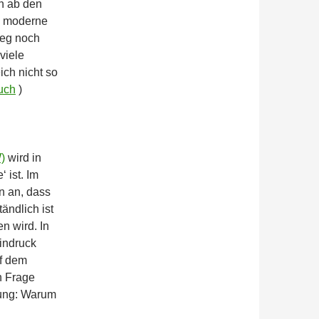
ch ab den
, moderne
ieg noch
viele
ch nicht so
uch
)
)
wird in
 ist. Im
n an, dass
ändlich ist
n wird. In
indruck
f dem
n Frage
gung: Warum