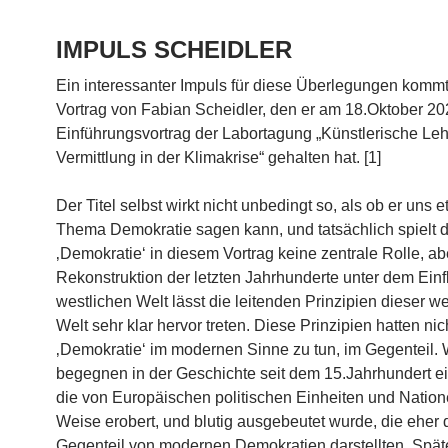
IMPULS SCHEIDLER
Ein interessanter Impuls für diese Überlegungen komm
Vortrag von Fabian Scheidler, den er am 18.Oktober 20
Einführungsvortrag der Labortagung „Künstlerische Le
Vermittlung in der Klimakrise“ gehalten hat. [1]
Der Titel selbst wirkt nicht unbedingt so, als ob er uns
Thema Demokratie sagen kann, und tatsächlich spielt
‚Demokratie‘ in diesem Vortrag keine zentrale Rolle, ab
Rekonstruktion der letzten Jahrhunderte unter dem Einf
westlichen Welt lässt die leitenden Prinzipien dieser w
Welt sehr klar hervor treten. Diese Prinzipien hatten nic
‚Demokratie‘ im modernen Sinne zu tun, im Gegenteil. 
begegnen in der Geschichte seit dem 15.Jahrhundert ei
die von Europäischen politischen Einheiten und Nation
Weise erobert, und blutig ausgebeutet wurde, die eher 
Gegenteil von modernen Demokratien darstellten. Spät