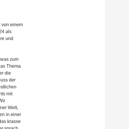
t von einem
24 als
hre und
 etwas zum
 das Thema
er die
luss der
estlichen
hts mit
Wir
ner Welt,
en in einer
das krasse
er sprach