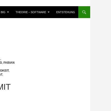
BIG
THEORIE – SOFTWARE
ENTSTEHUNG
E
,
NG
,
FABIAN
GKEIT
,
AT
,
MIT