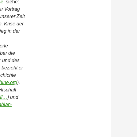
se
, siehe:
r Vortrag
nserer Zeit
, Krise der
ieg in der
erte
ber die
r und des
 bezieht er
chichte
hine.org
),
llschaft
off…
) und
fabian-