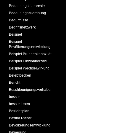
Bedeutungshierarchie
Bedeutungszuordnung
Bedürfnisse
Begriffsnetzwerk
Beispiel
Beispiel
Bevölkerungsentwicklung
Beispiel Brunnenkapazität
Beispiel Einwohnerzahl
Beispiel Wechselwirkung
Belebtbecken
Bericht
Beschleunigungsvorhaben
besser
besser leben
Betriebsplan
Bettina Pfeifer
Bevölkerungsentwicklung
Bewegung