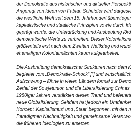
der Demokratie aus historischer und aktueller Perspekti
Angeregt von Ideen von Fabian Scheidler wird dargestel
die westliche Welt seit dem 15. Jahrhundert überwiege
kapitalistische und staatliche Prinzipien sowie durch I
geprägt wurde, die Unterdrückung und Ausbeutung förde
demokratische Werte zu verbreiten. Dieser Kolonialis
größtenteils erst nach dem Zweiten Weltkrieg und wurd
ehemaligen Kolonialmächten kaum aufgearbeitet.
Die Ausbreitung demokratischer Strukturen nach dem K
begleitet vom „Demokratie-Schock“ [*] und wirtschaftli
Aufschwung – führte in vielen Ländern formal zur Demo
Zerfall der Sowjetunion und die Liberalisierung Chinas
1980iger Jahren verstärkten diesen Trend und befeuert
neue Globalisierung. Seitdem hat jedoch ein Umdenk
Konzept ‚Kapitalismus‘ und ‚Staat‘ begonnen, mit den 
Paradigmen Nachhaltigkeit und gemeinsame Verantwo
die früheren Ideologien zu ersetzen.