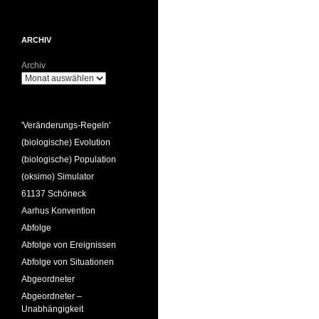
ARCHIV
Archiv
'Veränderungs-Regeln'
(biologische) Evolution
(biologische) Population
(oksimo) Simulator
61137 Schöneck
Aarhus Konvention
Abfolge
Abfolge von Ereignissen
Abfolge von Situationen
Abgeordneter
Abgeordneter –
Unabhängigkeit