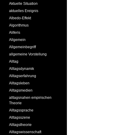
Aktuelle Situation
aktuelles Ereignis
Albedo-Effekt
Algorithmus
Aliferis
Allgemein
Allgemeinbegriff
allgemeine Vorstellung
Alltag
Alltagsdynamik
Alltagserfahrung
Alltagsleben
Alltagsmedien
alltagsnahen empirischen
Theorie
Alltagssprache
Alltagsszene
Alltagstheorie
Alltagswissenschaft