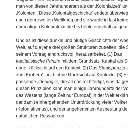
man von diesen Jahrhunderten als der ‚Kolonialzeit‘ u
‚Kolonien‘. Diese ‚Kolonialgeschichte‘ endete überwieg
nach dem zweiten Weltkrieg und sie wurde in fast kein
ehemaligen Kolonialmächte bis heute ernsthaft aufgearb
Und es ist diese dunkle und blutige Geschichte der wes
Welt, auf die jene drei großen Strukturen zutreffen, die 
seinem Vortrag eindrucksvoll herausarbeitet. (1) Das
kapitalistische Prinzip
mit dem Grundsatz: Kapital als S
ohne Rücksicht auf den Kontext. (2) Das
Staatsprinzip
a
zum Erobern‘, auch ohne Rücksicht auf Kontexte. (3) Ei
passende
‚Ideologie‘,
die all das rechtfertigt, was da ge
diesen Prinzipien kann man einige Jahrhunderte der Vo
des Westens (lange Zeit nur Europa!) in der Welt erklär
der damit einhergehenden Unterdrückung vieler Völker
(Kolonialismus), und der ungehemmten Ausbeutung de
natürlichen Ressourcen.