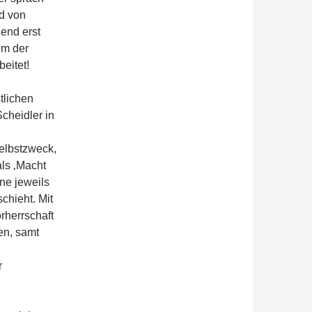
nd von
end erst
em der
eitet!
tlichen
Scheidler in
elbstzweck,
ls ‚Macht
ne jeweils
schieht. Mit
rherrschaft
en, samt
r