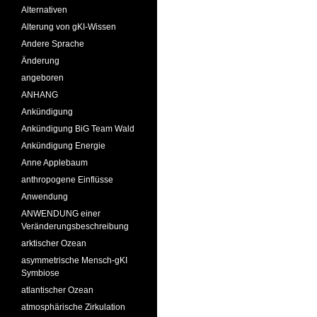
Alternativen
Alterung von gKI-Wissen
Andere Sprache
Änderung
angeboren
ANHANG
Ankündigung
Ankündigung BiG Team Wald
Ankündigung Energie
Anne Applebaum
anthropogene Einflüsse
Anwendung
ANWENDUNG einer
Veränderungsbeschreibung
arktischer Ozean
asymmetrische Mensch-gKI
Symbiose
atlantischer Ozean
atmosphärische Zirkulation