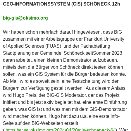
GEO-INFORMATIONSSYSTEM (GIS) SCHÖNECK 12h
big-gis@oksimo.org
Wir haben schon mehrfach darauf hingewiesen, dass BiG
zusammen mit einer Arbeitsgruppe der Frankfurt University
of Applied Sciences (FUAS) und der Fachabteilung
Stadtplanung der Gemeinde Schöneck seitSommer 2023
daran arbeitet, einen kleinen Demonstrator aufzubauen,
mittels dem die Bürger von Schöneck direkt testen können
sollen, was ein GIS System für die Bürger bedeuten könnte.
Ab Mai wird es soweit sein: eine Testschaltung wird den
Bürgern zur Verfügung gestellt werden. Aus diesem Anlass
wird Hugo Preis, der BiG-GIS Moderator, der das Projekt
initiiert und bis jetzt aktiv begleitet hat, eine erste Einführung
geben, was GIS ist und was man mit dem GIS-Demonstrator
wird machen können. Hugo hat dazu u.a. eine erste Info-
Seite auf den BiG-Webseiten erstellt
(
https://www.oksimo.org/2024/04/20/gis-schoeneck-6/
). Wer