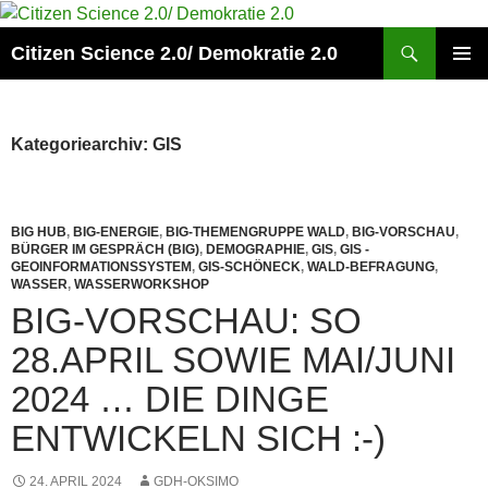
Zum
Inhalt
Suchen
Citizen Science 2.0/ Demokratie 2.0
springen
PRIMÄR
MENÜ
Kategoriearchiv: GIS
BIG HUB
,
BIG-ENERGIE
,
BIG-THEMENGRUPPE WALD
,
BIG-VORSCHAU
,
BÜRGER IM GESPRÄCH (BIG)
,
DEMOGRAPHIE
,
GIS
,
GIS -
GEOINFORMATIONSSYSTEM
,
GIS-SCHÖNECK
,
WALD-BEFRAGUNG
,
WASSER
,
WASSERWORKSHOP
BIG-VORSCHAU: SO
28.APRIL SOWIE MAI/JUNI
2024 … DIE DINGE
ENTWICKELN SICH :-)
24. APRIL 2024
GDH-OKSIMO