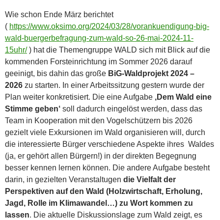
Wie schon Ende März berichtet
(
https://www.oksimo.org/2024/03/28/vorankuendigung-big-
wald-buergerbefragung-zum-wald-so-26-mai-2024-11-
15uhr/
) hat die Themengruppe WALD sich mit Blick auf die
kommenden Forsteinrichtung im Sommer 2026 darauf
geeinigt, bis dahin das große
BiG-Waldprojekt 2024 –
2026
zu starten. In einer Arbeitssitzung gestern wurde der
Plan weiter konkretisiert. Die eine Aufgabe
‚Dem Wald eine
Stimme geben‘
soll dadurch eingelöst werden, dass das
Team in Kooperation mit den Vogelschützern bis 2026
gezielt viele Exkursionen im Wald organisieren will, durch
die interessierte Bürger verschiedene Aspekte ihres Waldes
(ja, er gehört allen Bürgern!) in der direkten Begegnung
besser kennen lernen können. Die andere Aufgabe besteht
darin, in gezielten Veranstaltugen
die Vielfalt der
Perspektiven auf den Wald (Holzwirtschaft, Erholung,
Jagd, Rolle im Klimawandel…) zu Wort kommen zu
lassen
. Die aktuelle Diskussionslage zum Wald zeigt, es