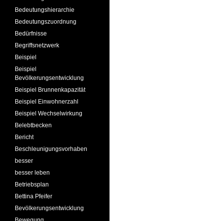
Bedeutungshierarchie
Bedeutungszuordnung
Bedürfnisse
Begriffsnetzwerk
Beispiel
Beispiel
Bevölkerungsentwicklung
Beispiel Brunnenkapazität
Beispiel Einwohnerzahl
Beispiel Wechselwirkung
Belebtbecken
Bericht
Beschleunigungsvorhaben
besser
besser leben
Betriebsplan
Bettina Pfeifer
Bevölkerungsentwicklung
Bewegung