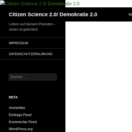
Zum
Inhalt
Suchen
Citizen Science 2.0/ Demokratie 2.0
W
springen
Leben auf diesem Planeten –
Jeder ist gefordert
IMPRESSUM
DATENSCHUTZERKLÄRUNG
Suchen
nach:
META
Anmelden
Eintrags-Feed
Kommentar-Feed
WordPress.org