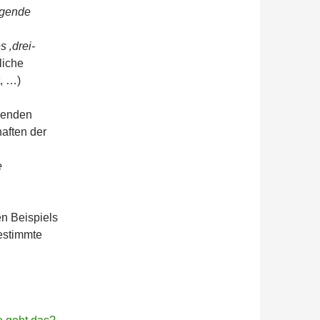
ngende
s ‚drei-
liche
t, …)
lgenden
aften der
e
n Beispiels
estimmte