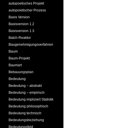
autopoetisches Projekt
autopoietischer Prozess
Basis Version
Basisversion 1.2
Basisversion 1.3
Batch-Reaktor
Baugenehmigungsverfahren
Baum
Baum-Projekt
Baumart
Bebauungsplan
Bedeutung
Bedeutung – abstrakt
Bedeutung – empirisch
Bedeutung impliziert Statistik
Bedeutung philosophisch
Bedeutung technisch
Bedeutungsbeziehung
Bedeutungsfeld