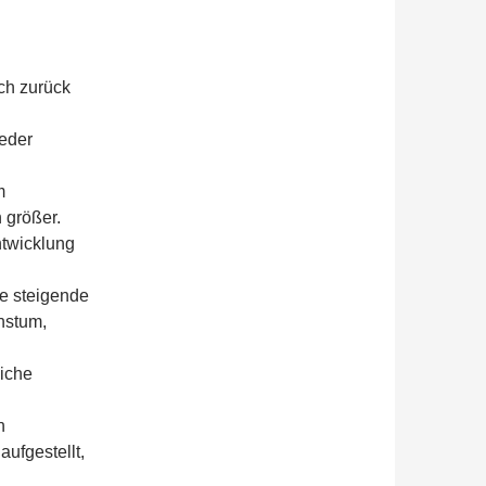
ch zurück
ieder
m
 größer.
ntwicklung
ne steigende
hstum,
liche
n
ufgestellt,