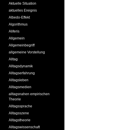
Aktuelle Situation
aktuelles Ereignis
Albedo-Effekt
Algorithmus
Aliferis
Allgemein
Allgemeinbegriff
allgemeine Vorstellung
Alltag
Alltagsdynamik
Alltagserfahrung
Alltagsleben
Alltagsmedien
alltagsnahen empirischen
Theorie
Alltagssprache
Alltagsszene
Alltagstheorie
Alltagswissenschaft