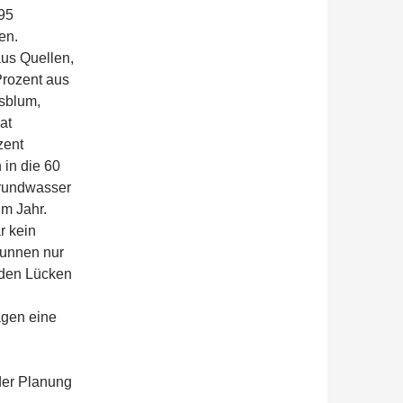
 95
en.
aus Quellen,
rozent aus
rsblum,
at
zent
 in die 60
Grundwasser
im Jahr.
r kein
unnen nur
nden Lücken
agen eine
der Planung