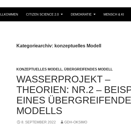
ILLKOMMEN
CITIZEN SCIENCE 2.0
DEMOKRATIE
MENSCH & KI
Kategoriearchiv: konzeptuelles Modell
KONZEPTUELLES MODELL
,
ÜBERGREIFENDES MODELL
WASSERPROJEKT –
THEORIEN: NR.2 – BEISP
EINES ÜBERGREIFEND
MODELLS
8. SEPTEMBER 2022
GDH-OKSIMO