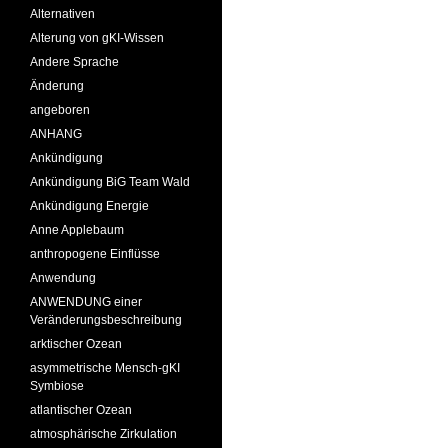
Alternativen
Alterung von gKI-Wissen
Andere Sprache
Änderung
angeboren
ANHANG
Ankündigung
Ankündigung BiG Team Wald
Ankündigung Energie
Anne Applebaum
anthropogene Einflüsse
Anwendung
ANWENDUNG einer
Veränderungsbeschreibung
arktischer Ozean
asymmetrische Mensch-gKI
Symbiose
atlantischer Ozean
atmosphärische Zirkulation