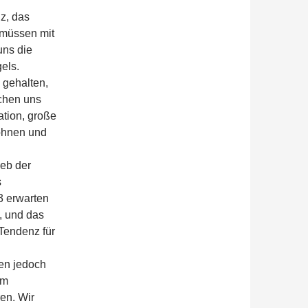
z, das
 müssen mit
uns die
els.
 gehalten,
chen uns
ation, große
öhnen und
ieb der
s
23 erwarten
, und das
Tendenz für
ten jedoch
am
en. Wir