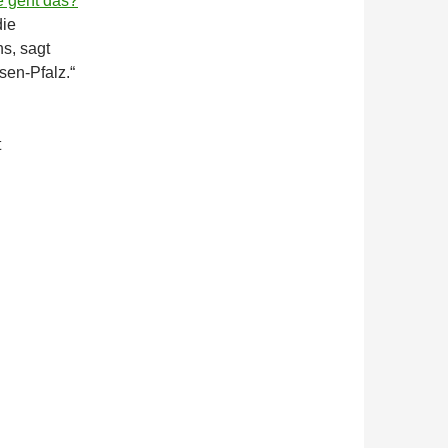
e geht das?
die
s, sagt
en-Pfalz.“
t