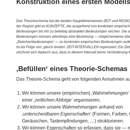
Konstruktion eines ersten Modell
Das Theorieschema hat die beiden Hauptdimensionen ZEIT und REGION
der Region gibt es KONZEPTE, die ausgehend von konkreten empirisc
Bedeutungen bis hin zu beliebig abstrakten Bedeutungen reichen. Die a
Bedeutungen müssen allerdings eine Beziehung — möglicherweise übe
‚Zwischenbedeutungen‘ — zu konkreten empirischen Bedeutungen aufwe
ist als Folge von ‚gleich breiten‘ ZEIT-INTERVALLEN organisiert. Ein Zeit
zeichnet sich dadurch aus, dass in diesem Intervall keine Veränderung fe
‚Befüllen‘ eines Theorie-Schemas
Das Theorie-Schema geht von folgenden Annahmen au
Wir können unsere (empirischen) ‚Wahrnehmungen‘ 
einer
‚zeitlichen Abfolge‘
organisieren.
Wir können unsere Wahrnehmungen anhand von
‚unterscheidbaren Eigenschaften‘
(Formen, Farben,
Geräuschen, Tastempfindungen, …) strukturieren.
Wir können Eigenschaften so erfassen, dass sie — n