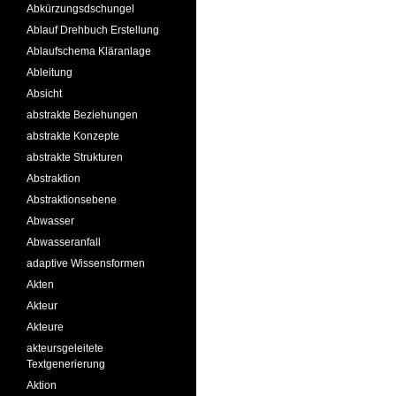
Abkürzungsdschungel
Ablauf Drehbuch Erstellung
Ablaufschema Kläranlage
Ableitung
Absicht
abstrakte Beziehungen
abstrakte Konzepte
abstrakte Strukturen
Abstraktion
Abstraktionsebene
Abwasser
Abwasseranfall
adaptive Wissensformen
Akten
Akteur
Akteure
akteursgeleitete
Textgenerierung
Aktion