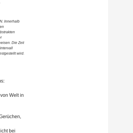
s
. Innerhalb
hen
bstrakten
r
isen. Die Zeit
intervall
stgestellt wird.
s:
von Welt in
 Gerüchen,
icht bei