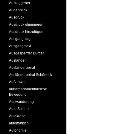
Auftraggeber
Augenblick
Ausdruck
Ausdruck eliminieren
Ausdruck hinzufügen
Ausgangslage
Ausgangstext
Ausgesperrter Bürger
Ausländer
Ausländerbeirat
Ausländerbeirat Schöneck
Außenwelt
außerparlamentarische
Bewegung
Auswanderung
Auto Science
Autokratie
automatisch
Autonomie