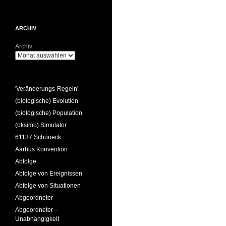
ARCHIV
Archiv
'Veränderungs-Regeln'
(biologische) Evolution
(biologische) Population
(oksimo) Simulator
61137 Schöneck
Aarhus Konvention
Abfolge
Abfolge von Ereignissen
Abfolge von Situationen
Abgeordneter
Abgeordneter –
Unabhängigkeit