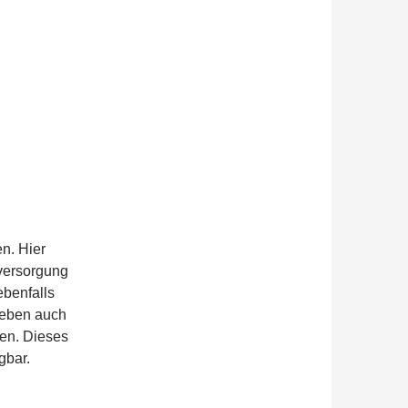
n. Hier
versorgung
benfalls
 eben auch
ben. Dieses
gbar.