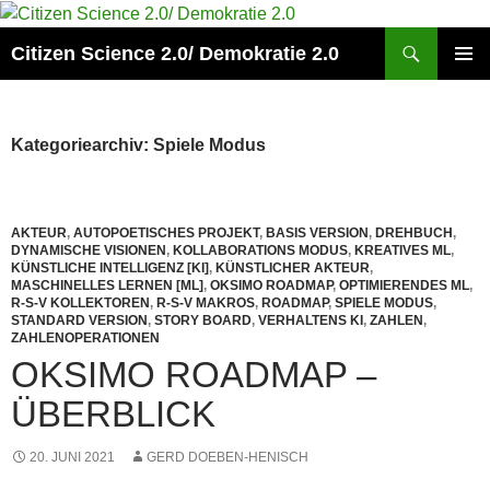
Zum
Inhalt
Suchen
Citizen Science 2.0/ Demokratie 2.0
springen
PRIMÄR
MENÜ
Kategoriearchiv: Spiele Modus
AKTEUR
,
AUTOPOETISCHES PROJEKT
,
BASIS VERSION
,
DREHBUCH
,
DYNAMISCHE VISIONEN
,
KOLLABORATIONS MODUS
,
KREATIVES ML
,
KÜNSTLICHE INTELLIGENZ [KI]
,
KÜNSTLICHER AKTEUR
,
MASCHINELLES LERNEN [ML]
,
OKSIMO ROADMAP
,
OPTIMIERENDES ML
,
R-S-V KOLLEKTOREN
,
R-S-V MAKROS
,
ROADMAP
,
SPIELE MODUS
,
STANDARD VERSION
,
STORY BOARD
,
VERHALTENS KI
,
ZAHLEN
,
ZAHLENOPERATIONEN
OKSIMO ROADMAP –
ÜBERBLICK
20. JUNI 2021
GERD DOEBEN-HENISCH