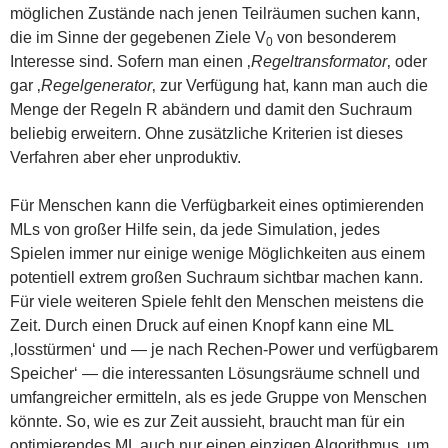
möglichen Zustände nach jenen Teilräumen suchen kann,
die im Sinne der gegebenen Ziele V
von besonderem
0
Interesse sind. Sofern man einen ‚
Regeltransformator
‚ oder
gar ‚
Regelgenerator
‚ zur Verfügung hat, kann man auch die
Menge der Regeln R abändern und damit den Suchraum
beliebig erweitern. Ohne zusätzliche Kriterien ist dieses
Verfahren aber eher unproduktiv.
Für Menschen kann die Verfügbarkeit eines optimierenden
MLs von großer Hilfe sein, da jede Simulation, jedes
Spielen immer nur einige wenige Möglichkeiten aus einem
potentiell extrem großen Suchraum sichtbar machen kann.
Für viele weiteren Spiele fehlt den Menschen meistens die
Zeit. Durch einen Druck auf einen Knopf kann eine ML
‚losstürmen‘ und — je nach Rechen-Power und verfügbarem
Speicher‘ — die interessanten Lösungsräume schnell und
umfangreicher ermitteln, als es jede Gruppe von Menschen
könnte. So, wie es zur Zeit aussieht, braucht man für ein
optimierendes ML auch nur einen einzigen Algorithmus, um