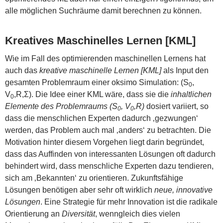
alle möglichen Suchräume damit berechnen zu können.
Kreatives Maschinelles Lernen [KML]
Wie im Fall des optimierenden maschinellen Lernens hat
auch das
kreative maschinelle Lernen [KML]
als Input den
gesamten Problemraum einer oksimo Simulation: (S
,
0
V
,R,Σ). Die Idee einer KML wäre, dass sie die
inhaltlichen
0
Elemente des Problemraums (S
, V
,R)
dosiert variiert, so
0
0
dass die menschlichen Experten dadurch ‚gezwungen‘
werden, das Problem auch mal ‚anders‘ zu betrachten. Die
Motivation hinter diesem Vorgehen liegt darin begründet,
dass das Auffinden von interessanten Lösungen oft dadurch
behindert wird, dass menschliche Experten dazu tendieren,
sich am ‚Bekannten‘ zu orientieren. Zukunftsfähige
Lösungen benötigen aber sehr oft wirklich
neue, innovative
Lösungen
. Eine Strategie für mehr Innovation ist die radikale
Orientierung an
Diversität
, wenngleich dies vielen