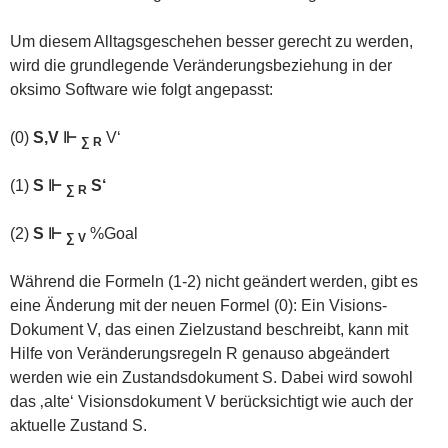
Um diesem Alltagsgeschehen besser gerecht zu werden,
wird die grundlegende Veränderungsbeziehung in der
oksimo Software wie folgt angepasst:
(0)
S,V ⊩
V‘
∑ R
(1)
S ⊩
S‘
∑ R
(2)
S ⊩
%Goal
∑ V
Während die Formeln (1-2) nicht geändert werden, gibt es
eine Änderung mit der neuen Formel (0): Ein Visions-
Dokument V, das einen Zielzustand beschreibt, kann mit
Hilfe von Veränderungsregeln R genauso abgeändert
werden wie ein Zustandsdokument S. Dabei wird sowohl
das ‚alte‘ Visionsdokument V berücksichtigt wie auch der
aktuelle Zustand S.