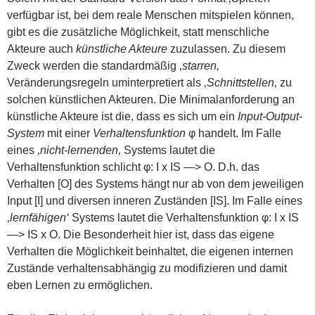
verfügbar ist, bei dem reale Menschen mitspielen können,
gibt es die zusätzliche Möglichkeit, statt menschliche
Akteure auch
künstliche Akteure
zuzulassen. Zu diesem
Zweck werden die standardmäßig ‚
starren
‚
Veränderungsregeln uminterpretiert als ‚
Schnittstellen
‚ zu
solchen künstlichen Akteuren. Die Minimalanforderung an
künstliche Akteure ist die, dass es sich um ein
Input-Output-
System
mit einer
Verhaltensfunktion
φ handelt. Im Falle
eines ‚
nicht-lernenden
‚ Systems lautet die
Verhaltensfunktion schlicht φ: I x IS —> O. D.h. das
Verhalten [O] des Systems hängt nur ab von dem jeweiligen
Input [I] und diversen inneren Zuständen [IS]. Im Falle eines
‚
lernfähigen‘
Systems lautet die Verhaltensfunktion φ: I x IS
—> IS x O. Die Besonderheit hier ist, dass das eigene
Verhalten die Möglichkeit beinhaltet, die eigenen internen
Zustände verhaltensabhängig zu modifizieren und damit
eben Lernen zu ermöglichen.