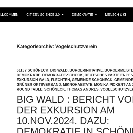
ILLKOMMEN
CITIZEN SCIENCE 2.0
DEMOKRATIE
MENSCH & KI
Kategoriearchiv: Vogelschutzverein
61137 SCHÖNECK
,
BIG WALD
,
BÜRGERINITIATIVE
,
BÜRGERMEISTE
DEMOKRATIE
,
DEMOKRATIE-SCHOCK
,
DEUTSCHES PARTEIENGES
EXKURSION WALD
,
FLECHTEN
,
GEMEINDE SCHÖNECK
,
GEMEIND
GRÜNER ORTSVERBAND
,
MIKROHABITATE
,
MONIKA PICKERT-AN
ROUND TABLE
,
SCHÖNECK
,
THOMAS ANDRES
,
VOGELSCHUTZVE
BIG WALD : BERICHT V
DER EXKURSION AM
10.NOV.2024. DAZU:
DEMOKRATIE IN SCHÖ