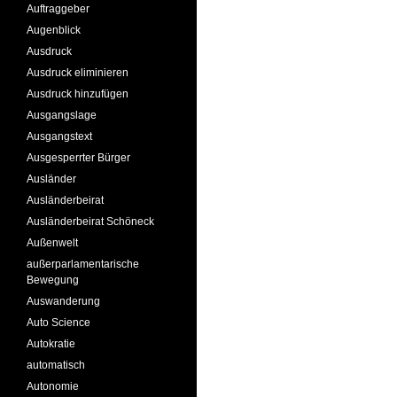
Auftraggeber
Augenblick
Ausdruck
Ausdruck eliminieren
Ausdruck hinzufügen
Ausgangslage
Ausgangstext
Ausgesperrter Bürger
Ausländer
Ausländerbeirat
Ausländerbeirat Schöneck
Außenwelt
außerparlamentarische
Bewegung
Auswanderung
Auto Science
Autokratie
automatisch
Autonomie