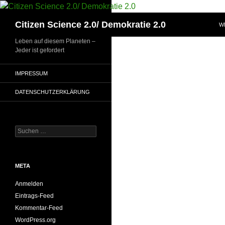
Zum
Inhalt
Suchen
Citizen Science 2.0/ Demokratie 2.0
W
springen
Leben auf diesem Planeten –
Jeder ist gefordert
IMPRESSUM
DATENSCHUTZERKLÄRUNG
Suchen
nach:
META
Anmelden
Eintrags-Feed
Kommentar-Feed
WordPress.org