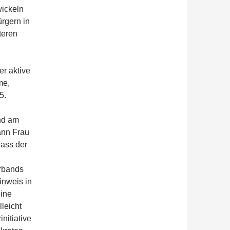
wickeln
rgern in
teren
er aktive
me,
5.
nd am
ann Frau
dass der
erbands
Hinweis in
eine
leicht
initiative