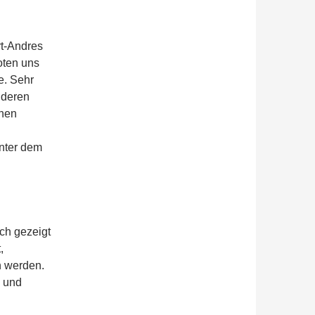
rt-Andres
oten uns
e. Sehr
nderen
onen
nter dem
ch gezeigt
,
n werden.
n und