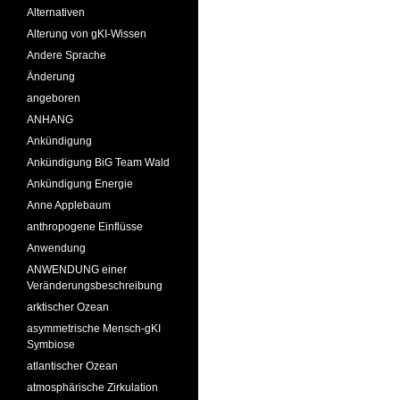
Alternativen
Alterung von gKI-Wissen
Andere Sprache
Änderung
angeboren
ANHANG
Ankündigung
Ankündigung BiG Team Wald
Ankündigung Energie
Anne Applebaum
anthropogene Einflüsse
Anwendung
ANWENDUNG einer
Veränderungsbeschreibung
arktischer Ozean
asymmetrische Mensch-gKI
Symbiose
atlantischer Ozean
atmosphärische Zirkulation