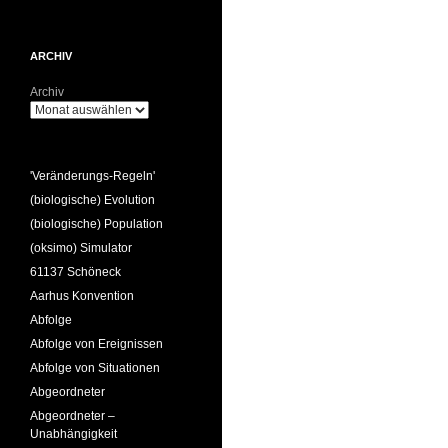
ARCHIV
Archiv
'Veränderungs-Regeln'
(biologische) Evolution
(biologische) Population
(oksimo) Simulator
61137 Schöneck
Aarhus Konvention
Abfolge
Abfolge von Ereignissen
Abfolge von Situationen
Abgeordneter
Abgeordneter –
Unabhängigkeit