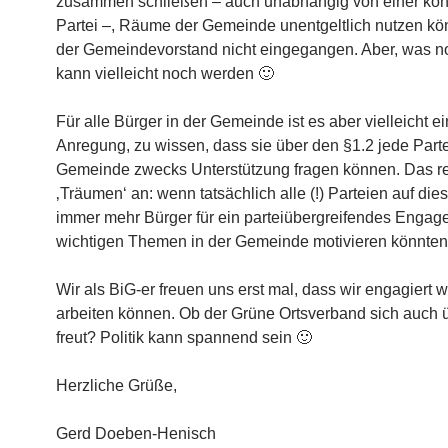
zusammen schließen – auch unabhängig von einer kon
Partei –, Räume der Gemeinde unentgeltlich nutzen kön
der Gemeindevorstand nicht eingegangen. Aber, was noc
kann vielleicht noch werden 🙂
Für alle Bürger in der Gemeinde ist es aber vielleicht e
Anregung, zu wissen, dass sie über den §1.2 jede Parte
Gemeinde zwecks Unterstützung fragen können. Das r
‚Träumen‘ an: wenn tatsächlich alle (!) Parteien auf di
immer mehr Bürger für ein parteiübergreifendes Engag
wichtigen Themen in der Gemeinde motivieren könnt
Wir als BiG-er freuen uns erst mal, dass wir engagiert w
arbeiten können. Ob der Grüne Ortsverband sich auch 
freut? Politik kann spannend sein 🙂
Herzliche Grüße,
Gerd Doeben-Henisch