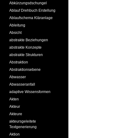
Abkürzungsdschungel
Ablauf Drehbuch Erstellung
Ablaufschema Kläranlage
Ableitung
Absicht
abstrakte Beziehungen
abstrakte Konzepte
abstrakte Strukturen
Abstraktion
Abstraktionsebene
Abwasser
Abwasseranfall
adaptive Wissensformen
Akten
Akteur
Akteure
akteursgeleitete
Textgenerierung
Aktion