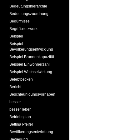
Bedeutungshierarchie
Bedeutungszuordnung
Bedürfnisse
Begriffsnetzwerk
Beispiel
Beispiel
Bevölkerungsentwicklung
Beispiel Brunnenkapazität
Beispiel Einwohnerzahl
Beispiel Wechselwirkung
Belebtbecken
Bericht
Beschleunigungsvorhaben
besser
besser leben
Betriebsplan
Bettina Pfeifer
Bevölkerungsentwicklung
Bewegung