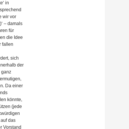
e‘ in
tsprechend
 wir vor
)‘ – damals
ren für
en die Idee
 fallen
dert, sich
nnerhalb der
h ganz
 ermutigen,
n. Da einer
ands
len könnte,
ützen (jede
nkwürdigen
 auf das
er Vorstand