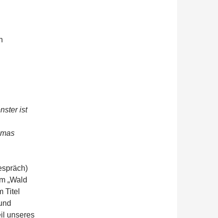
n
ster ist
homas
espräch)
im „Wald
 Titel
 und
il unseres