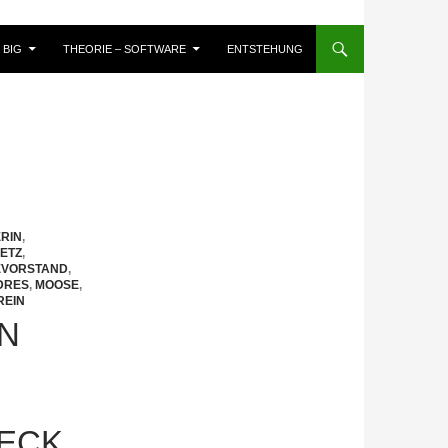
BIG
THEORIE – SOFTWARE
ENTSTEHUNG
RIN
,
ETZ
,
EVORSTAND
,
DRES
,
MOOSE
,
REIN
ON
NECK