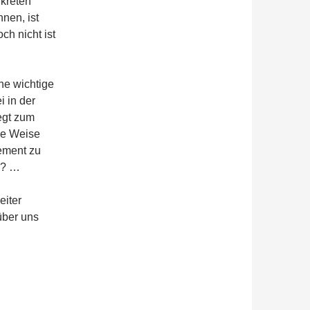
kreten
nen, ist
h nicht ist
ine wichtige
i in der
egt zum
ese Weise
ement zu
en? …
eiter
über uns