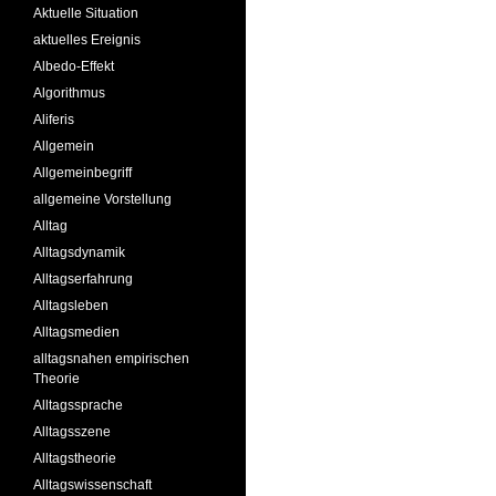
Aktuelle Situation
aktuelles Ereignis
Albedo-Effekt
Algorithmus
Aliferis
Allgemein
Allgemeinbegriff
allgemeine Vorstellung
Alltag
Alltagsdynamik
Alltagserfahrung
Alltagsleben
Alltagsmedien
alltagsnahen empirischen
Theorie
Alltagssprache
Alltagsszene
Alltagstheorie
Alltagswissenschaft