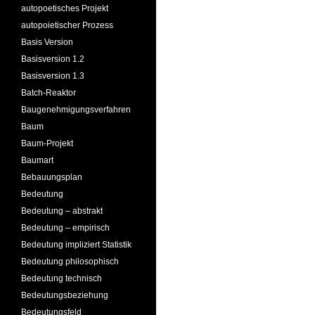
autopoetisches Projekt
autopoietischer Prozess
Basis Version
Basisversion 1.2
Basisversion 1.3
Batch-Reaktor
Baugenehmigungsverfahren
Baum
Baum-Projekt
Baumart
Bebauungsplan
Bedeutung
Bedeutung – abstrakt
Bedeutung – empirisch
Bedeutung impliziert Statistik
Bedeutung philosophisch
Bedeutung technisch
Bedeutungsbeziehung
Bedeutungsfeld