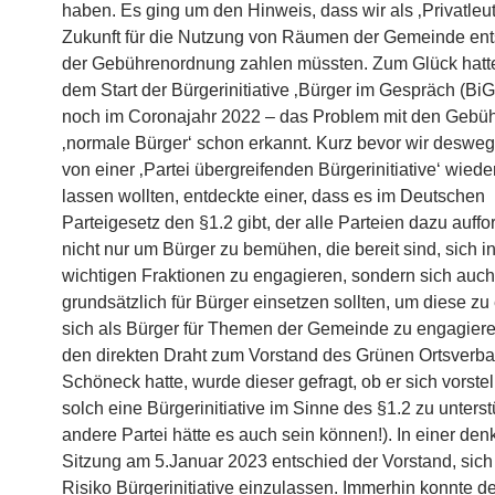
haben. Es ging um den Hinweis, dass wir als ‚Privatleut
Zukunft für die Nutzung von Räumen der Gemeinde en
der Gebührenordnung zahlen müssten. Zum Glück hatte
dem Start der Bürgerinitiative ‚Bürger im Gespräch (BiG
noch im Coronajahr 2022 – das Problem mit den Gebüh
‚normale Bürger‘ schon erkannt. Kurz bevor wir desweg
von einer ‚Partei übergreifenden Bürgerinitiative‘ wieder
lassen wollten, entdeckte einer, dass es im Deutschen
Parteigesetz den §1.2 gibt, der alle Parteien dazu auffor
nicht nur um Bürger zu bemühen, die bereit sind, sich i
wichtigen Fraktionen zu engagieren, sondern sich auc
grundsätzlich für Bürger einsetzen sollten, um diese zu
sich als Bürger für Themen der Gemeinde zu engagiere
den direkten Draht zum Vorstand des Grünen Ortsverb
Schöneck hatte, wurde dieser gefragt, ob er sich vorstel
solch eine Bürgerinitiative im Sinne des §1.2 zu unterst
andere Partei hätte es auch sein können!). In einer de
Sitzung am 5.Januar 2023 entschied der Vorstand, sich
Risiko Bürgerinitiative einzulassen. Immerhin konnte d