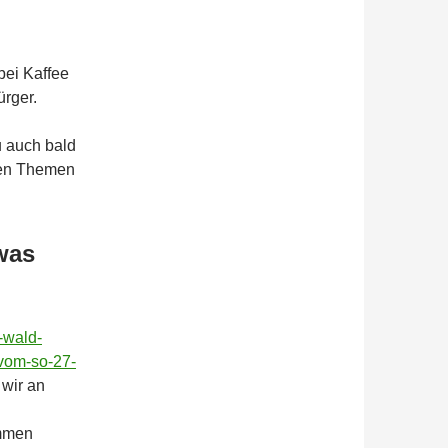
ei Kaffee
ürger.
u auch bald
nen Themen
was
-wald-
vom-so-27-
 wir an
ommen