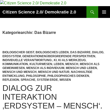
Zum
Inhalt
Suchen
Citizen Science 2.0/ Demokratie 2.0
springen
PRIMÄR
MENÜ
Kategoriearchiv: Das Bizarre
BIOLOGISCHER GEIST
,
BIOLOGISCHES LEBEN
,
DAS BIZARRE
,
DIALOG
,
ERDSYSTEM
,
GENERATIONENÜBERGREIFENDE PERSPEKTIVEN
,
INDIVIDUELLE VERANTWORTUNG:
,
KI
,
KI ALS WERKZEUG
,
KOMMUNIKATION
,
KULTURWESEN
,
LEBEN
,
MENSCH
,
MENSCH ALS
GEMEINWESEN
,
MENSCH ALS INDIVIDUUM
,
MENSCH UND LEBEN
,
MENSCH UND MENSCH
,
MENSCH UND NATUR
,
NACHHALTIGE
ENTWICKLUNG
,
PHILOSOPHIE
,
PHILOSOPHISCHES DENKEN
,
REFLEXION
,
SPRACHE
,
SYSTEM ERDE
,
WISSEN
DIALOG ZUR
INTERAKTION
‚ERDSYSTEM – MENSCH‘.