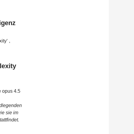
ligenz
ty‘ ,
lexity
 opus 4.5
ndlegenden
ie sie im
attfindet.