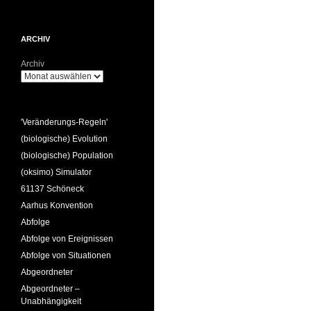
ARCHIV
Archiv
'Veränderungs-Regeln'
(biologische) Evolution
(biologische) Population
(oksimo) Simulator
61137 Schöneck
Aarhus Konvention
Abfolge
Abfolge von Ereignissen
Abfolge von Situationen
Abgeordneter
Abgeordneter –
Unabhängigkeit