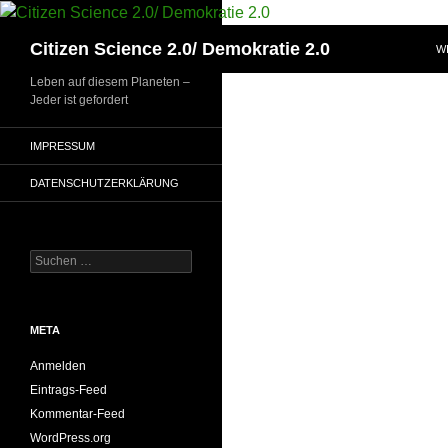
Zum
Inhalt
Suchen
Citizen Science 2.0/ Demokratie 2.0
W
springen
Leben auf diesem Planeten –
Jeder ist gefordert
IMPRESSUM
DATENSCHUTZERKLÄRUNG
Suchen
nach:
META
Anmelden
Eintrags-Feed
Kommentar-Feed
WordPress.org