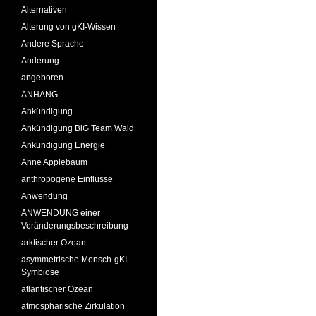
Alternativen
Alterung von gKI-Wissen
Andere Sprache
Änderung
angeboren
ANHANG
Ankündigung
Ankündigung BiG Team Wald
Ankündigung Energie
Anne Applebaum
anthropogene Einflüsse
Anwendung
ANWENDUNG einer
Veränderungsbeschreibung
arktischer Ozean
asymmetrische Mensch-gKI
Symbiose
atlantischer Ozean
atmosphärische Zirkulation