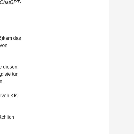
 ‚ChatGPT-
26)kam das
(von
e diesen
: sie tun
n.
tiven KIs
ächlich