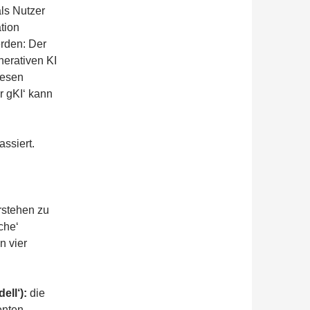
als Nutzer
tion
rden: Der
erativen KI
iesen
r gKI‘ kann
assiert.
rstehen zu
che‘
n vier
ell‘):
die
nten,