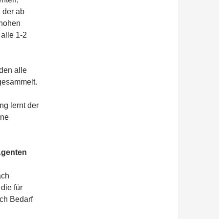
 der ab
 hohen
alle 1-2
den alle
gesammelt.
g lernt der
ine
Agenten
ach
die für
ach Bedarf