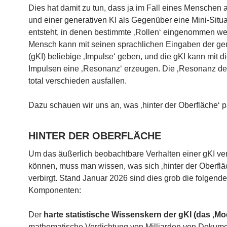
Dies hat damit zu tun, dass ja im Fall eines Menschen 
und einer generativen KI als Gegenüber eine Mini-Situa
entsteht, in denen bestimmte ‚Rollen‘ eingenommen we
Mensch kann mit seinen sprachlichen Eingaben der gen
(gKI) beliebige ‚Impulse‘ geben, und die gKI kann mit d
Impulsen eine ‚Resonanz‘ erzeugen. Die ‚Resonanz de
total verschieden ausfallen.
Dazu schauen wir uns an, was ‚hinter der Oberfläche‘ p
HINTER DER OBERFLÄCHE
Um das äußerlich beobachtbare Verhalten einer gKI ve
können, muss man wissen, was sich ‚hinter der Oberflä
verbirgt. Stand Januar 2026 sind dies grob die folgende
Komponenten:
Der
harte
statistische
Wissenskern der gKI (das ‚Mod
mathematische Verdichtung von Milliarden von Dokume