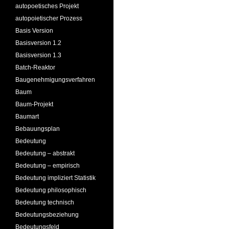
autopoetisches Projekt
autopoietischer Prozess
Basis Version
Basisversion 1.2
Basisversion 1.3
Batch-Reaktor
Baugenehmigungsverfahren
Baum
Baum-Projekt
Baumart
Bebauungsplan
Bedeutung
Bedeutung – abstrakt
Bedeutung – empirisch
Bedeutung impliziert Statistik
Bedeutung philosophisch
Bedeutung technisch
Bedeutungsbeziehung
Bedeutungsfeld