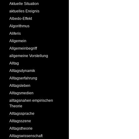
Aktuelle Situation
aktuelles Ereignis
Albedo-Effekt
Algorithmus
Aliferis
Allgemein
Allgemeinbegriff
allgemeine Vorstellung
Alltag
Alltagsdynamik
Alltagserfahrung
Alltagsleben
Alltagsmedien
alltagsnahen empirischen
Theorie
Alltagssprache
Alltagsszene
Alltagstheorie
Alltagswissenschaft