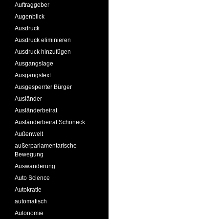
Auftraggeber
Augenblick
Ausdruck
Ausdruck eliminieren
Ausdruck hinzufügen
Ausgangslage
Ausgangstext
Ausgesperrter Bürger
Ausländer
Ausländerbeirat
Ausländerbeirat Schöneck
Außenwelt
außerparlamentarische
Bewegung
Auswanderung
Auto Science
Autokratie
automatisch
Autonomie