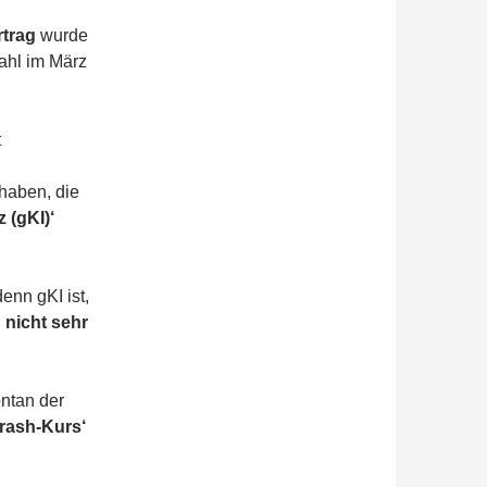
rtrag
wurde
ahl im März
t
haben, die
 (gKI)‘
enn gKI ist,
,
nicht sehr
ntan der
rash-Kurs‘