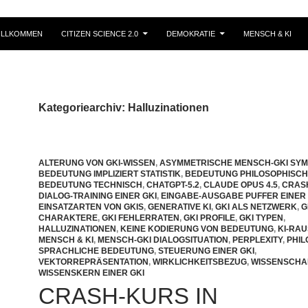
ILLKOMMEN
CITIZEN SCIENCE 2.0
DEMOKRATIE
MENSCH & KI
Kategoriearchiv: Halluzinationen
ALTERUNG VON GKI-WISSEN
,
ASYMMETRISCHE MENSCH-GKI SYM
BEDEUTUNG IMPLIZIERT STATISTIK
,
BEDEUTUNG PHILOSOPHISCH
BEDEUTUNG TECHNISCH
,
CHATGPT-5.2
,
CLAUDE OPUS 4.5
,
CRAS
DIALOG-TRAINING EINER GKI
,
EINGABE-AUSGABE PUFFER EINER 
EINSATZARTEN VON GKIS
,
GENERATIVE KI
,
GKI ALS NETZWERK
,
G
CHARAKTERE
,
GKI FEHLERRATEN
,
GKI PROFILE
,
GKI TYPEN
,
HALLUZINATIONEN
,
KEINE KODIERUNG VON BEDEUTUNG
,
KI-RA
MENSCH & KI
,
MENSCH-GKI DIALOGSITUATION
,
PERPLEXITY
,
PHI
SPRACHLICHE BEDEUTUNG
,
STEUERUNG EINER GKI
,
VEKTORREPRÄSENTATION
,
WIRKLICHKEITSBEZUG
,
WISSENSCHA
WISSENSKERN EINER GKI
CRASH-KURS IN