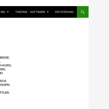
BIG
THEORIE – SOFTWARE
ENTSTEHUNG
BIOSE
,
,
H-KURS
,
GKI
,
KI
USCH
,
LOSOPH
,
FTLER
,