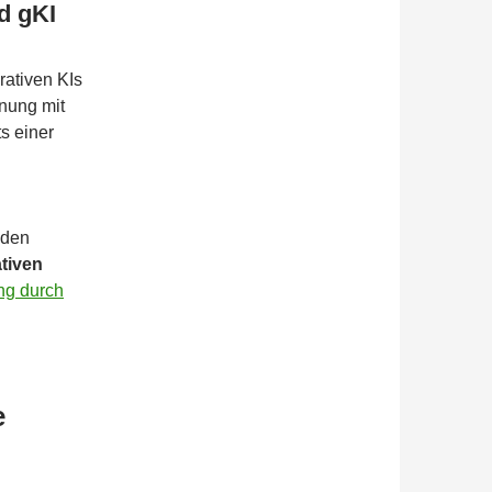
d gKI
rativen KIs
nung mit
s einer
 den
tiven
ng durch
e