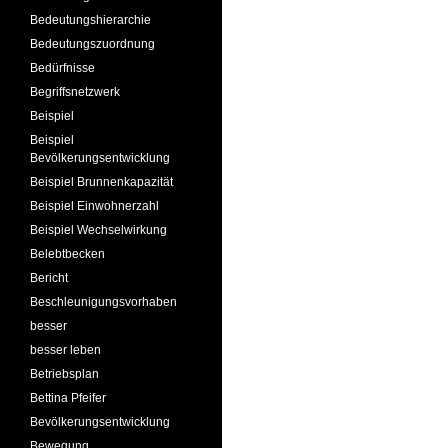
Bedeutungshierarchie
Bedeutungszuordnung
Bedürfnisse
Begriffsnetzwerk
Beispiel
Beispiel
Bevölkerungsentwicklung
Beispiel Brunnenkapazität
Beispiel Einwohnerzahl
Beispiel Wechselwirkung
Belebtbecken
Bericht
Beschleunigungsvorhaben
besser
besser leben
Betriebsplan
Bettina Pfeifer
Bevölkerungsentwicklung
Bewegung