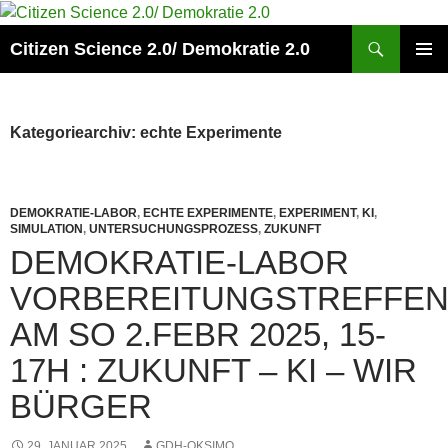
Zum
Inhalt
Suchen
Citizen Science 2.0/ Demokratie 2.0
springen
PRIMÄR
MENÜ
Kategoriearchiv: echte Experimente
DEMOKRATIE-LABOR
,
ECHTE EXPERIMENTE
,
EXPERIMENT
,
KI
,
SIMULATION
,
UNTERSUCHUNGSPROZESS
,
ZUKUNFT
DEMOKRATIE-LABOR
VORBEREITUNGSTREFFE
AM SO 2.FEBR 2025, 15-
17H : ZUKUNFT – KI – WIR
BÜRGER
29. JANUAR 2025
GDH-OKSIMO