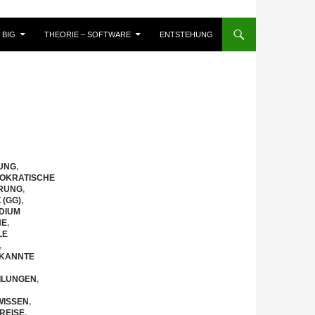
BIG
THEORIE – SOFTWARE
ENTSTEHUNG
UNG
,
OKRATISCHE
ERUNG
,
(GG)
,
DIUM
HE
,
LE
,
KANNTE
ILUNGEN
,
WISSEN
,
TREISE
,