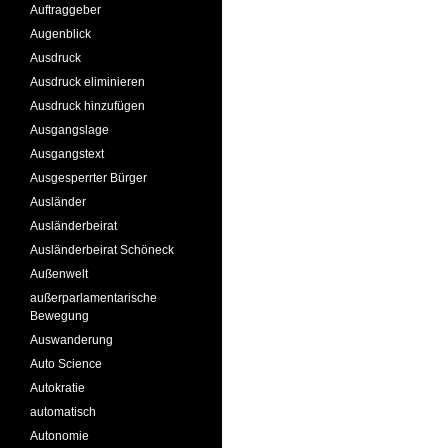
Auftraggeber
Augenblick
Ausdruck
Ausdruck eliminieren
Ausdruck hinzufügen
Ausgangslage
Ausgangstext
Ausgesperrter Bürger
Ausländer
Ausländerbeirat
Ausländerbeirat Schöneck
Außenwelt
außerparlamentarische
Bewegung
Auswanderung
Auto Science
Autokratie
automatisch
Autonomie