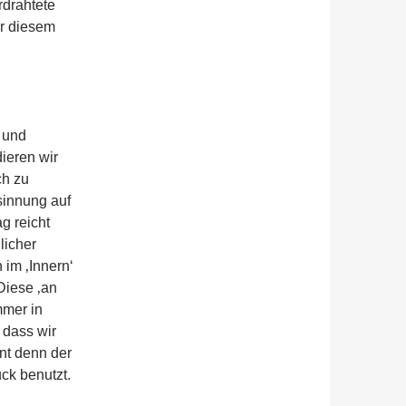
rdrahtete
or diesem
 und
ieren wir
ch zu
sinnung auf
g reicht
licher
 im ‚Innern‘
Diese ‚an
mmer in
 dass wir
nt denn der
ck benutzt.