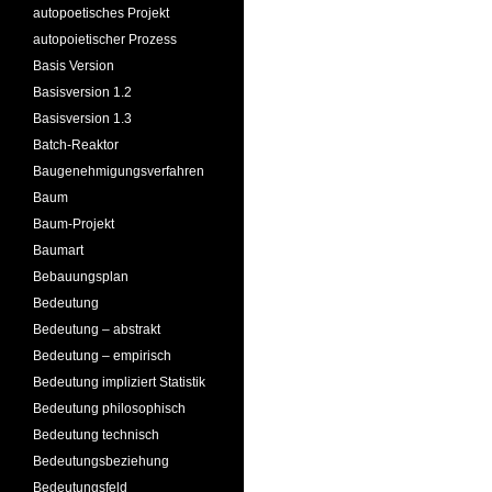
autopoetisches Projekt
autopoietischer Prozess
Basis Version
Basisversion 1.2
Basisversion 1.3
Batch-Reaktor
Baugenehmigungsverfahren
Baum
Baum-Projekt
Baumart
Bebauungsplan
Bedeutung
Bedeutung – abstrakt
Bedeutung – empirisch
Bedeutung impliziert Statistik
Bedeutung philosophisch
Bedeutung technisch
Bedeutungsbeziehung
Bedeutungsfeld