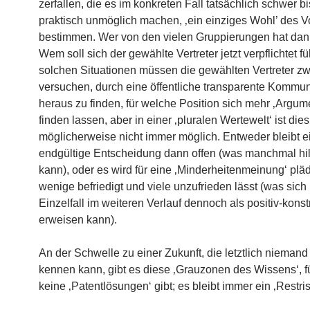
zerfallen, die es im konkreten Fall tatsächlich schwer bi
praktisch unmöglich machen, ‚ein einziges Wohl’ des V
bestimmen. Wer von den vielen Gruppierungen hat da
Wem soll sich der gewählte Vertreter jetzt verpflichtet f
solchen Situationen müssen die gewählten Vertreter z
versuchen, durch eine öffentliche transparente Kommun
heraus zu finden, für welche Position sich mehr ‚Argum
finden lassen, aber in einer ‚pluralen Wertewelt‘ ist dies
möglicherweise nicht immer möglich. Entweder bleibt e
endgültige Entscheidung dann offen (was manchmal hil
kann), oder es wird für eine ‚Minderheitenmeinung‘ plädi
wenige befriedigt und viele unzufrieden lässt (was sich
Einzelfall im weiteren Verlauf dennoch als positiv-konst
erweisen kann).
An der Schwelle zu einer Zukunft, die letztlich niemand 
kennen kann, gibt es diese ‚Grauzonen des Wissens‘, fü
keine ‚Patentlösungen‘ gibt; es bleibt immer ein ‚Restris