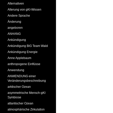
Alternativen
Alterung von gKI-Wissen
Andere Sprache
Änderung
angeboren
ANHANG
Ankündigung
Ankündigung BiG Team Wald
Ankündigung Energie
Anne Applebaum
anthropogene Einflüsse
Anwendung
ANWENDUNG einer
Veränderungsbeschreibung
arktischer Ozean
asymmetrische Mensch-gKI
Symbiose
atlantischer Ozean
atmosphärische Zirkulation