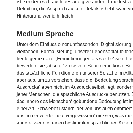
ist, sondern sich auch beständig verändert. Eine fest ve
Definition, die Anspruch auf alle Details erhebt, wäre v
Hintergrund wenig hilfreich.
Medium Sprache
Unter dem Einfluss einer umfassenden ‚Digitalisierung‘
vielfachen ‚Formalisierung‘ unserer Lebensabläufe tend
heute gerne dazu, ‚Formulierungen als solche‘ sehr ho
bewerten, sie ‚absolut‘ zu setzen. Schon eine kurze Be
das tatsächliche Funktionieren unserer Sprache im Allta
aber aus, um zu verstehen, dass die ‚Bedeutung sprach
Ausdrücke‘ eben nicht im Ausdruck selbst liegt, sondern
jener Menschen, die sprachliche Ausdrücke benutzen. 
das Innere des Menschen‘ gebundene Bedeutung ist i
einer Art ‚Schwebezustand‘, der von uns allen erfordert,
uns immer wieder neu ‚vergewissern‘ müssen, was mei
andere, wenn er einen bestimmten sprachlichen Ausdru