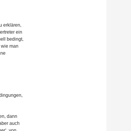
 erklären,
treter ein
ell bedingt,
n, wie man
ene
edingungen,
en, dann
 aber auch
ner‘, von