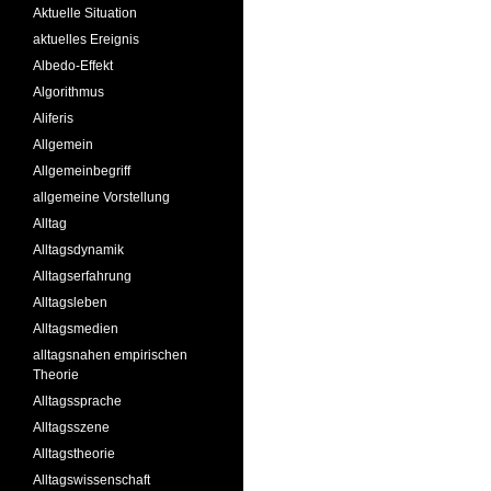
Aktuelle Situation
aktuelles Ereignis
Albedo-Effekt
Algorithmus
Aliferis
Allgemein
Allgemeinbegriff
allgemeine Vorstellung
Alltag
Alltagsdynamik
Alltagserfahrung
Alltagsleben
Alltagsmedien
alltagsnahen empirischen
Theorie
Alltagssprache
Alltagsszene
Alltagstheorie
Alltagswissenschaft