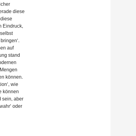
icher
gerade diese
 diese
 Eindruck,
selbst
bringen‘.
en auf
ung stand
modernen
e Mengen
ten können.
ion‘, wie
ke können
d sein, aber
‚wahr‘ oder