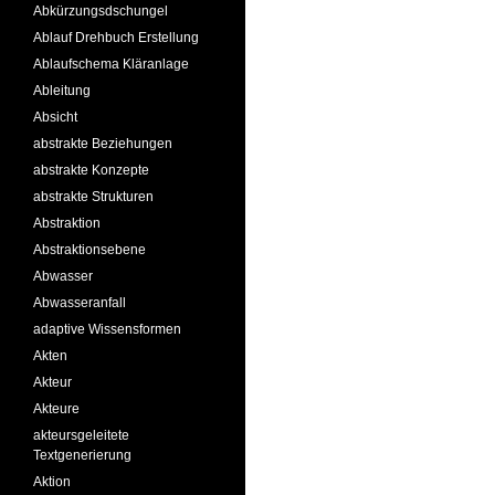
Abkürzungsdschungel
Ablauf Drehbuch Erstellung
Ablaufschema Kläranlage
Ableitung
Absicht
abstrakte Beziehungen
abstrakte Konzepte
abstrakte Strukturen
Abstraktion
Abstraktionsebene
Abwasser
Abwasseranfall
adaptive Wissensformen
Akten
Akteur
Akteure
akteursgeleitete
Textgenerierung
Aktion