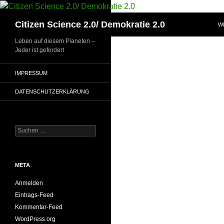
Zum
Inhalt
Suchen
Citizen Science 2.0/ Demokratie 2.0
W
springen
Leben auf diesem Planeten –
Jeder ist gefordert
IMPRESSUM
DATENSCHUTZERKLÄRUNG
Suchen
nach:
META
Anmelden
Eintrags-Feed
Kommentar-Feed
WordPress.org