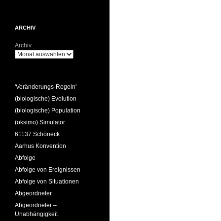
ARCHIV
Archiv
'Veränderungs-Regeln'
(biologische) Evolution
(biologische) Population
(oksimo) Simulator
61137 Schöneck
Aarhus Konvention
Abfolge
Abfolge von Ereignissen
Abfolge von Situationen
Abgeordneter
Abgeordneter –
Unabhängigkeit