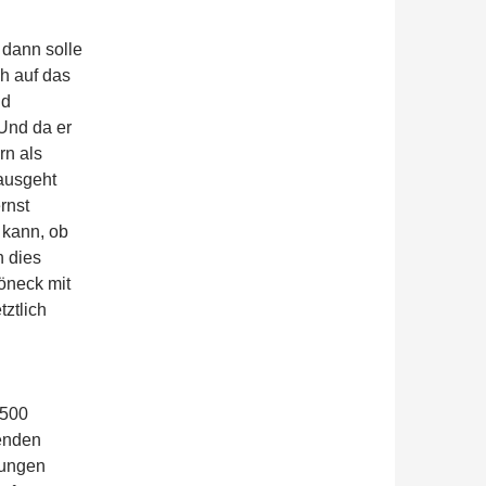
 dann solle
ch auf das
nd
 Und da er
rn als
 ausgeht
rnst
 kann, ob
n dies
öneck mit
ztlich
.500
enden
rungen