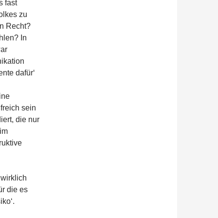
s fast
olkes zu
nn Recht?
ühlen? In
war
ikation
ente dafür‘
ine
freich sein
ert, die nur
 im
ruktive
wirklich
r die es
iko‘.