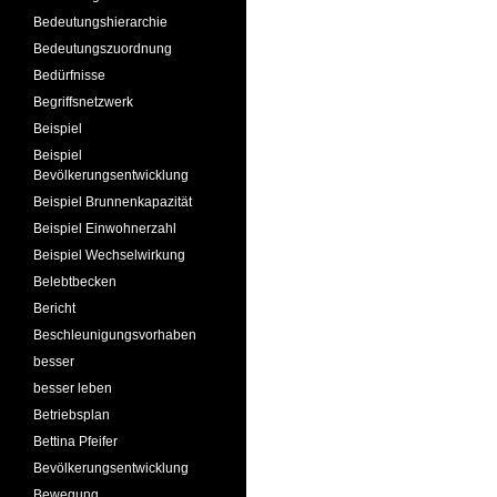
Bedeutungshierarchie
Bedeutungszuordnung
Bedürfnisse
Begriffsnetzwerk
Beispiel
Beispiel
Bevölkerungsentwicklung
Beispiel Brunnenkapazität
Beispiel Einwohnerzahl
Beispiel Wechselwirkung
Belebtbecken
Bericht
Beschleunigungsvorhaben
besser
besser leben
Betriebsplan
Bettina Pfeifer
Bevölkerungsentwicklung
Bewegung