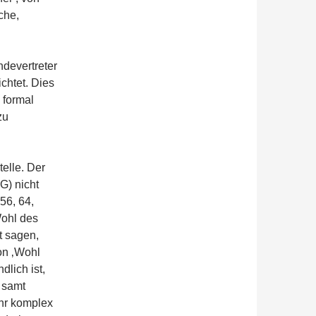
che,
devertreter
chtet. Dies
 formal
zu
telle. Der
G) nicht
 56, 64,
Wohl des
t sagen,
on ‚Wohl
dlich ist,
 samt
ehr komplex