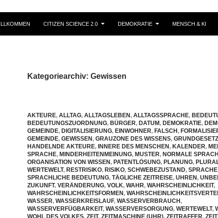
ILLKOMMEN
CITIZEN SCIENCE 2.0
DEMOKRATIE
MENSCH & KI
Kategoriearchiv: Gewissen
AKTEURE
,
ALLTAG
,
ALLTAGSLEBEN
,
ALLTAGSSPRACHE
,
BEDEUT
BEDEUTUNGSZUORDNUNG
,
BÜRGER
,
DATUM
,
DEMOKRATIE
,
DEM
GEMEINDE
,
DIGITALISIERUNG
,
EINWOHNER
,
FALSCH
,
FORMALISI
GEMEINDE
,
GEWISSEN
,
GRAUZONE DES WISSENS
,
GRUNDGESETZ 
HANDELNDE AKTEURE
,
INNERE DES MENSCHEN
,
KALENDER
,
ME
SPRACHE
,
MINDERHEITENMEINUNG
,
MUSTER
,
NORMALE SPRAC
ORGANISATION VON WISSEN
,
PATENTLÖSUNG
,
PLANUNG
,
PLURA
WERTEWELT
,
RESTRISIKO
,
RISIKO
,
SCHWEBEZUSTAND
,
SPRACHE
SPRACHLICHE BEDEUTUNG
,
TÄGLICHE ZEITREISE
,
UHREN
,
UNBE
ZUKUNFT
,
VERÄNDERUNG
,
VOLK
,
WAHR
,
WAHRSCHEINLICHKEIT
,
WAHRSCHEINLICHKEITSFORMEN
,
WAHRSCHEINLICHKEITSVERTE
WASSER
,
WASSERKREISLAUF
,
WASSERVERBRAUCH
,
WASSERVERFÜGBARKEIT
,
WASSERVERSORGUNG
,
WERTEWELT
,
WOHL DES VOLKES
,
ZEIT
,
ZEITMASCHINE (UHR)
,
ZEITRAFFER
,
ZEI