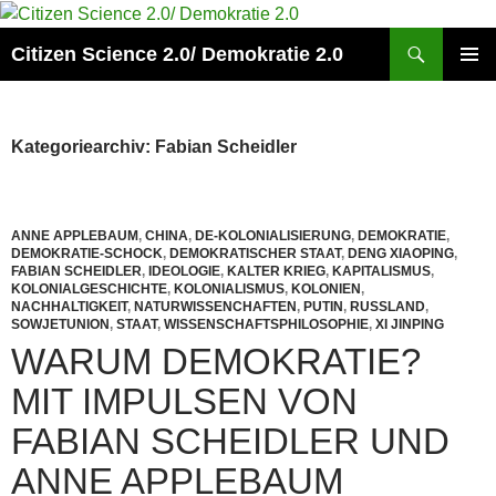
Zum
Inhalt
Suchen
Citizen Science 2.0/ Demokratie 2.0
springen
PRIMÄR
MENÜ
Kategoriearchiv: Fabian Scheidler
ANNE APPLEBAUM
,
CHINA
,
DE-KOLONIALISIERUNG
,
DEMOKRATIE
,
DEMOKRATIE-SCHOCK
,
DEMOKRATISCHER STAAT
,
DENG XIAOPING
,
FABIAN SCHEIDLER
,
IDEOLOGIE
,
KALTER KRIEG
,
KAPITALISMUS
,
KOLONIALGESCHICHTE
,
KOLONIALISMUS
,
KOLONIEN
,
NACHHALTIGKEIT
,
NATURWISSENCHAFTEN
,
PUTIN
,
RUSSLAND
,
SOWJETUNION
,
STAAT
,
WISSENSCHAFTSPHILOSOPHIE
,
XI JINPING
WARUM DEMOKRATIE?
MIT IMPULSEN VON
FABIAN SCHEIDLER UND
ANNE APPLEBAUM