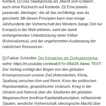
Kontext. (2) Das
Staatsprinzip
als ‚Macht zum Erobern‘,
auch ohne Rücksicht auf Kontexte. (3) Eine jeweils
passende
‚Ideologie‘,
die all das rechtfertigt, was da
geschieht. Mit diesen Prinzipien kann man einige
Jahrhunderte der Vorherrschaft des Westens (lange Zeit nur
Europa!) in der Welt erklären, samt der damit
einhergehenden Unterdrückung vieler Völker
(Kolonialismus), und der ungehemmten Ausbeutung der
natürlichen Ressourcen.
[1] Fabian Scheidler:
Die Klimakrise als Zivilisationskrise
,
siehe: https://m.youtube.com/watch?v=39aOX-Atiew. TEXT:
Der Vortrag schlägt den Bogen von den globalen
Krisenprozessen unserer Zeit (Artensterben, Klima,
Spaltung zwischen Arm und Reich, Krise der politischen
Repräsentation, geopolitischer Umbruch, Krieg in der
Ukraine und Nahost) über die Strukturen der globalen
Megamaschine (endlose Kapitalakkumulation, militarisierte
Staaten, westliche Vorherrschaft, ideologische Macht) über