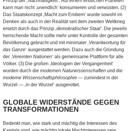
Prinzip der
‚Nachhaltigkeit‘.
Auf einem endlichen Planeten
kann man nicht ‚unendlich‘ konsumieren und verwüsten. (2)
Das Staatskonzept ‚Macht zum Erobern‘ wurde sowohl im
Denken als auch in der Realität seit dem zweiten Weltkrieg
ersetzt durch das Prinzip
‚demokratischer Staat‘
. Die jeweils
herrschende Macht sollte mehr unter Kontrolle der gesamten
Bevölkerung gebracht und mit minimaler
‚Verantwortung für
das Ganze‘
ausgestattet werden. Dazu auch die Gründung
der
‚Vereinten Nationen‘
als gemeinsame Plattform für alle
Völker. (3) Die großen ‚Ideologien der Vergangenheit‘
wurden durch die
modernen Naturwissenschaften
und die
moderne Wissenschaftsphilosophie
— zumindest in der
Wurzel — ‚in der Wurzel‘ ausgerottet.
GLOBALE WIDERSTÄNDE GEGEN
TRANSFORMATIONEN
Bedenkt man, wie stark und mächtig die Interessen des
Kapitals sind, wie mächtig lokale Machtinteressen sein