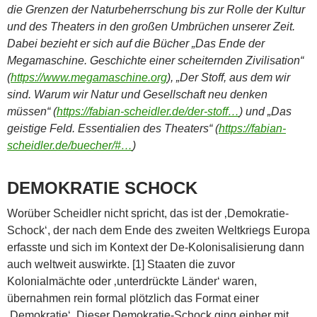
die Grenzen der Naturbeherrschung bis zur Rolle der Kultur
und des Theaters in den großen Umbrüchen unserer Zeit.
Dabei bezieht er sich auf die Bücher „Das Ende der
Megamaschine. Geschichte einer scheiternden Zivilisation“
(
https://www.megamaschine.org
), „Der Stoff, aus dem wir
sind. Warum wir Natur und Gesellschaft neu denken
müssen“ (
https://fabian-scheidler.de/der-stoff…
) und „Das
geistige Feld. Essentialien des Theaters“ (
https://fabian-
scheidler.de/buecher/#…
)
DEMOKRATIE SCHOCK
Worüber Scheidler nicht spricht, das ist der ‚Demokratie-
Schock‘, der nach dem Ende des zweiten Weltkriegs Europa
erfasste und sich im Kontext der De-Kolonisalisierung dann
auch weltweit auswirkte. [1] Staaten die zuvor
Kolonialmächte oder ‚unterdrückte Länder‘ waren,
übernahmen rein formal plötzlich das Format einer
‚Demokratie‘. Dieser Demokratie-Schock ging einher mit