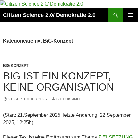
Zum
Inhalt
Suchen
Citizen Science 2.0/ Demokratie 2.0
springen
PRIMÄR
MENÜ
Kategoriearchiv: BiG-Konzept
BIG-KONZEPT
BIG IST EIN KONZEPT,
KEINE ORGANISATION
21. SEPTEMBER 2025
GDH-OKSIMO
(Start: 21.September 2025, letzte Änderung: 22.September
2025, 12:25h)
Dieser Text ist eine Ergänzung zum Thema
ZIELSETZUNG