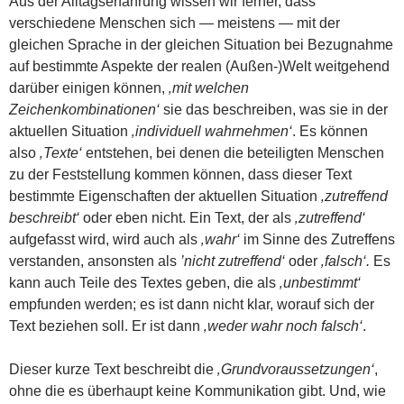
Aus der Alltagserfahrung wissen wir ferner, dass
verschiedene Menschen sich — meistens — mit der
gleichen Sprache in der gleichen Situation bei Bezugnahme
auf bestimmte Aspekte der realen (Außen-)Welt weitgehend
darüber einigen können,
‚mit welchen
Zeichenkombinationen‘
sie das beschreiben, was sie in der
aktuellen Situation
‚individuell wahrnehmen‘
. Es können
also
‚Texte‘
entstehen, bei denen die beteiligten Menschen
zu der Feststellung kommen können, dass dieser Text
bestimmte Eigenschaften der aktuellen Situation
‚zutreffend
beschreibt‘
oder eben nicht. Ein Text, der als
‚zutreffend‘
aufgefasst wird, wird auch als
‚wahr‘
im Sinne des Zutreffens
verstanden, ansonsten als
’nicht zutreffend‘
oder
‚falsch‘.
Es
kann auch Teile des Textes geben, die als
‚unbestimmt‘
empfunden werden; es ist dann nicht klar, worauf sich der
Text beziehen soll. Er ist dann
‚weder wahr noch falsch‘
.
Dieser kurze Text beschreibt die
‚Grundvoraussetzungen‘
,
ohne die es überhaupt keine Kommunikation gibt. Und, wie