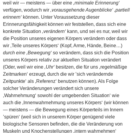
weil wir — meistens — über eine
‚minimale Erinnerung‘
verfügen, wodurch wir
‚vorausgehende Augenblicke‘
‚partiell
erinnern‘
können. Unter Voraussetzung dieser
Erinnerungsfähigkeit können wir feststellen, dass sich eine
konkrete Situation
‚verändern‘
kann, und sei es nur, weil wir
die Position unseres eigenen Körpers verändern oder dass
wir ‚Teile unseres Körpers‘ (Kopf, Arme, Hände, Beine…)
durch eine ‚Bewegung‘
so verändern, dass sich die Position
unseres Körpers relativ zur aktuellen Situation verändert
(Oder, weil wir eine
‚Uhr‘
besitzen, die für uns ‚regelmäßige
Zeitmarken‘ erzeugt, durch die wir ’sich verändernde
Zeitpunkte‘ als ‚Referenz‘ benutzen können). Als Folge
solcher Veränderungen verändert sich unsere
‚Wahrnehmung‘ sowohl der umgebenden Situation‘ wie
auch die ‚Innenwahrnehmung unseres Körpers‘ (wir können
— meistens — die Bewegung eines Körperteils im Innern
’spüren‘ (weil sich in unserem Körper genügend viele
biologische Sensoren befinden, die die Veränderung von
Muskeln und Knochenstellungen ‚intern wahrnehmen‘