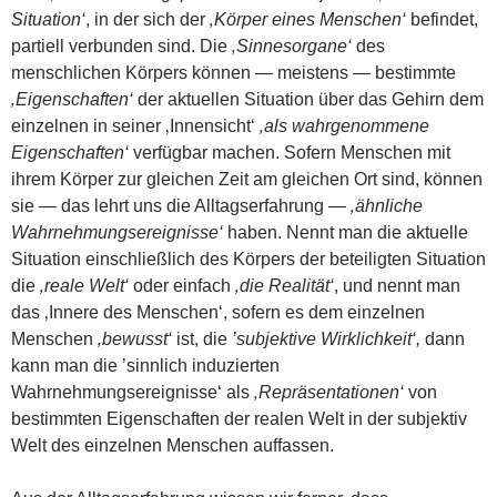
Situation‘
, in der sich der
‚Körper eines Menschen‘
befindet,
partiell verbunden sind. Die
‚Sinnesorgane‘
des
menschlichen Körpers können — meistens — bestimmte
‚Eigenschaften‘
der aktuellen Situation über das Gehirn dem
einzelnen in seiner ‚Innensicht‘
‚als wahrgenommene
Eigenschaften‘
verfügbar machen. Sofern Menschen mit
ihrem Körper zur gleichen Zeit am gleichen Ort sind, können
sie — das lehrt uns die Alltagserfahrung —
‚ähnliche
Wahrnehmungsereignisse‘
haben. Nennt man die aktuelle
Situation einschließlich des Körpers der beteiligten Situation
die
‚reale Welt‘
oder einfach
‚die Realität‘
, und nennt man
das ‚Innere des Menschen‘, sofern es dem einzelnen
Menschen
‚bewusst‘
ist, die
’subjektive Wirklichkeit‘,
dann
kann man die ’sinnlich induzierten
Wahrnehmungsereignisse‘ als
‚Repräsentationen‘
von
bestimmten Eigenschaften der realen Welt in der subjektiv
Welt des einzelnen Menschen auffassen.