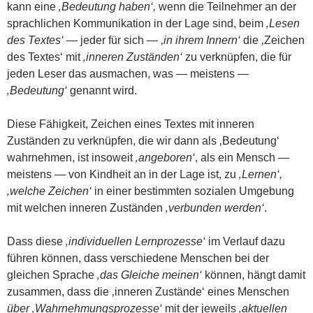
kann eine
‚Bedeutung haben‘,
wenn die Teilnehmer an der
sprachlichen Kommunikation in der Lage sind, beim
‚Lesen
des Textes‘
— jeder für sich — ‚
in ihrem Innern‘
die ‚Zeichen
des Textes‘ mit
‚inneren Zuständen‘
zu verknüpfen, die für
jeden Leser das ausmachen, was — meistens —
‚Bedeutung‘
genannt wird.
Diese Fähigkeit, Zeichen eines Textes mit inneren
Zuständen zu verknüpfen, die wir dann als ‚Bedeutung‘
wahrnehmen, ist insoweit
‚angeboren‘
, als ein Mensch —
meistens — von Kindheit an in der Lage ist, zu
‚Lernen‘,
‚welche Zeichen‘
in einer bestimmten sozialen Umgebung
mit welchen inneren Zuständen
‚verbunden werden‘
.
Dass diese
‚individuellen Lernprozesse‘
im Verlauf dazu
führen können, dass verschiedene Menschen bei der
gleichen Sprache
‚das Gleiche meinen‘
können, hängt damit
zusammen, dass die ‚inneren Zustände‘ eines Menschen
über ‚Wahrnehmungsprozesse‘
mit der jeweils
‚aktuellen