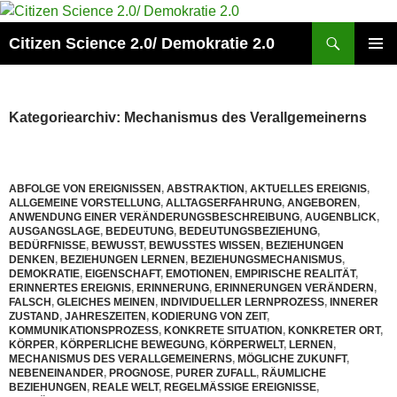
Zum
Inhalt
Suchen
Citizen Science 2.0/ Demokratie 2.0
springen
PRIMÄR
MENÜ
Kategoriearchiv: Mechanismus des Verallgemeinerns
ABFOLGE VON EREIGNISSEN
,
ABSTRAKTION
,
AKTUELLES EREIGNIS
,
ALLGEMEINE VORSTELLUNG
,
ALLTAGSERFAHRUNG
,
ANGEBOREN
,
ANWENDUNG EINER VERÄNDERUNGSBESCHREIBUNG
,
AUGENBLICK
,
AUSGANGSLAGE
,
BEDEUTUNG
,
BEDEUTUNGSBEZIEHUNG
,
BEDÜRFNISSE
,
BEWUSST
,
BEWUSSTES WISSEN
,
BEZIEHUNGEN
DENKEN
,
BEZIEHUNGEN LERNEN
,
BEZIEHUNGSMECHANISMUS
,
DEMOKRATIE
,
EIGENSCHAFT
,
EMOTIONEN
,
EMPIRISCHE REALITÄT
,
ERINNERTES EREIGNIS
,
ERINNERUNG
,
ERINNERUNGEN VERÄNDERN
,
FALSCH
,
GLEICHES MEINEN
,
INDIVIDUELLER LERNPROZESS
,
INNERER
ZUSTAND
,
JAHRESZEITEN
,
KODIERUNG VON ZEIT
,
KOMMUNIKATIONSPROZESS
,
KONKRETE SITUATION
,
KONKRETER ORT
,
KÖRPER
,
KÖRPERLICHE BEWEGUNG
,
KÖRPERWELT
,
LERNEN
,
MECHANISMUS DES VERALLGEMEINERNS
,
MÖGLICHE ZUKUNFT
,
NEBENEINANDER
,
PROGNOSE
,
PURER ZUFALL
,
RÄUMLICHE
BEZIEHUNGEN
,
REALE WELT
,
REGELMÄSSIGE EREIGNISSE
,