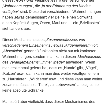
dieses
‚Wort Hund‘
verbindet es mit drei verschiedenen
‚Wahrnehmungen‘
, die
‚in der Erinnerung des Kindes
verfügbar‘
sind. Diese drei verschiedenen Wahrnehmungen
haben ‚etwas gemeinsam‘: vier Beine, einen Schwanz,
einen Kopf mit Augen, Ohren, Maul und … ein ‚Briefkasten‘
sieht anders aus.
Dieser Mechanismus des
‚Zusammenfassens von
verschiedenem Einzelnem‘
zu etwas
‚Allgemeinerem‘
(oft
‚Abstraktion‘
genannt) funktioniert nicht nur mit konkreten
Wahrnehmungen, sondern man kann diesen
‚Mechanismus
des Verallgemeinerns‘ ‚immer wieder‘
anwenden. Wenn
man erst einmal gelernt hat, dass es ‚Hunde‘ gibt, ‚Vögel‘,
‚Katzen‘ usw., dann kann man dies weiter verallgemeinern
zu ‚Haustieren‘, ‚Wildtieren‘ usw. und diese kann man weiter
zusammenfassen zu ‚Tiere‘, zu ‚Lebewesen‘ … es gibt hier
keine absolute Schranke.
Man spürt aber vielleicht, dass dieser Mechanismus des