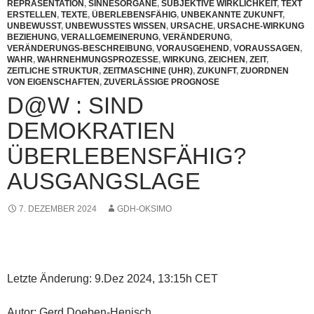
REPRÄSENTATION
,
SINNESORGANE
,
SUBJEKTIVE WIRKLICHKEIT
,
TEXT
ERSTELLEN
,
TEXTE
,
ÜBERLEBENSFÄHIG
,
UNBEKANNTE ZUKUNFT
,
UNBEWUSST
,
UNBEWUSSTES WISSEN
,
URSACHE
,
URSACHE-WIRKUNG
BEZIEHUNG
,
VERALLGEMEINERUNG
,
VERÄNDERUNG
,
VERÄNDERUNGS-BESCHREIBUNG
,
VORAUSGEHEND
,
VORAUSSAGEN
,
WAHR
,
WAHRNEHMUNGSPROZESSE
,
WIRKUNG
,
ZEICHEN
,
ZEIT
,
ZEITLICHE STRUKTUR
,
ZEITMASCHINE (UHR)
,
ZUKUNFT
,
ZUORDNEN
VON EIGENSCHAFTEN
,
ZUVERLÄSSIGE PROGNOSE
D@W : SIND
DEMOKRATIEN
ÜBERLEBENSFÄHIG?
AUSGANGSLAGE
7. DEZEMBER 2024
GDH-OKSIMO
Letzte Änderung: 9.Dez 2024, 13:15h CET
Autor: Gerd Doeben-Henisch