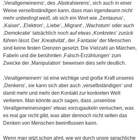
‚Verallgemeinerns‘, des ‚Abstrahierens‘, sich auch in einer
Weise
verselbständigen kann
, dass man irgendwann
nicht
mehr unbedingt weiß,
ob sich ein Wort wie ‚Zentaurus‘,
‚Kaiser‘, ‚Elektron‘, ‚Liebe‘, ‚Migrant‘, ‚Wachstum‘ oder auch
‚Demokratie‘ tatsächlich
noch auf etwas ‚Konkretes‘ zurück
führen lässt
. Der ‚Kreativität‘, der ‚Fantasie‘ der Menschen
sind keine festen Grenzen gesetzt. Die Vielzahl an Märchen,
Fabeln und die berühmten ‚Falsch-Erzählungen‘ zum
Zwecke der ‚Manipulation‘ beweisen dies sehr deutlich.
‚Verallgemeinern‘ ist eine wichtige und große Kraft unseres
‚Denkens‘, sie kann sich aber auch ‚verselbständigen‘ und
damit mehr und mehr den Kontakt zur konkreten Welt
verlieren. Man könnte auch sagen, dass ‚unseriöse
Verallgemeinerungen‘ etwas vorzugaukeln versuchen, was
es real gar nicht gibt, was aber dennoch nicht selten das
Denken von Menschen beeinflussen kann.
Wenn man jetzt schon ahnt, wie wir durch unsre sprachliche