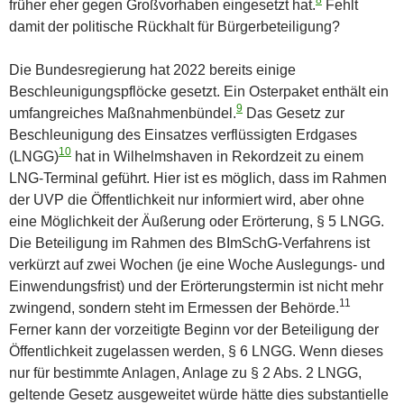
8
früher eher gegen Großvorhaben eingesetzt hat.
Fehlt
damit der politische Rückhalt für Bürgerbeteiligung?
Die Bundesregierung hat 2022 bereits einige
Beschleunigungspflöcke gesetzt. Ein Osterpaket enthält ein
9
umfangreiches Maßnahmenbündel.
Das Gesetz zur
Beschleunigung des Einsatzes verflüssigten Erdgases
10
(LNGG)
hat in Wilhelmshaven in Rekordzeit zu einem
LNG-Terminal geführt. Hier ist es möglich, dass im Rahmen
der UVP die Öffentlichkeit nur informiert wird, aber ohne
eine Möglichkeit der Äußerung oder Erörterung, § 5 LNGG.
Die Beteiligung im Rahmen des BImSchG-Verfahrens ist
verkürzt auf zwei Wochen (je eine Woche Auslegungs- und
Einwendungsfrist) und der Erörterungstermin ist nicht mehr
11
zwingend, sondern steht im Ermessen der Behörde.
Ferner kann der vorzeitigte Beginn vor der Beteiligung der
Öffentlichkeit zugelassen werden, § 6 LNGG. Wenn dieses
nur für bestimmte Anlagen, Anlage zu § 2 Abs. 2 LNGG,
geltende Gesetz ausgeweitet würde hätte dies substantielle