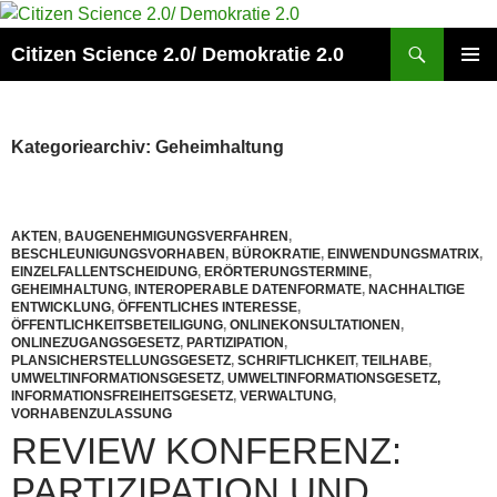
Zum
Inhalt
Suchen
Citizen Science 2.0/ Demokratie 2.0
springen
PRIMÄR
MENÜ
Kategoriearchiv: Geheimhaltung
AKTEN
,
BAUGENEHMIGUNGSVERFAHREN
,
BESCHLEUNIGUNGSVORHABEN
,
BÜROKRATIE
,
EINWENDUNGSMATRIX
,
EINZELFALLENTSCHEIDUNG
,
ERÖRTERUNGSTERMINE
,
GEHEIMHALTUNG
,
INTEROPERABLE DATENFORMATE
,
NACHHALTIGE
ENTWICKLUNG
,
ÖFFENTLICHES INTERESSE
,
ÖFFENTLICHKEITSBETEILIGUNG
,
ONLINEKONSULTATIONEN
,
ONLINEZUGANGSGESETZ
,
PARTIZIPATION
,
PLANSICHERSTELLUNGSGESETZ
,
SCHRIFTLICHKEIT
,
TEILHABE
,
UMWELTINFORMATIONSGESETZ
,
UMWELTINFORMATIONSGESETZ,
INFORMATIONSFREIHEITSGESETZ
,
VERWALTUNG
,
VORHABENZULASSUNG
REVIEW KONFERENZ:
PARTIZIPATION UND