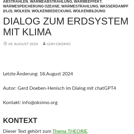
ABSTRAHLEN
,
WÄRMEABSTRAHLUNG
,
WÄRMEEFFEKT
,
WÄRMESPEICHERUNG OZEANE
,
WÄRMESTRAHLUNG
,
WASSERDAMPF
(H₂O)
,
WOLKEN
,
WOLKENBEDECKUNG
,
WOLKENBILDUNG
DIALOG ZUM ERDSYSTEM
MIT KLIMA
18. AUGUST 2024
GDH-OKSIMO
Letzte Änderung: 18.August 2024
Autor: Gerd Doeben-Henisch im Dialog mit chatGPT4
Kontakt: info@oksimo.org
KONTEXT
Dieser Text gehört zum
Thema THEORIE
.