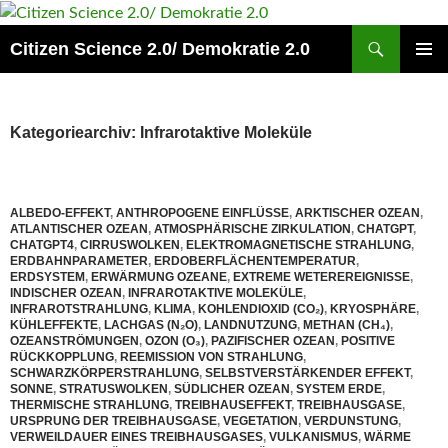
Zum
Inhalt
Suchen
Citizen Science 2.0/ Demokratie 2.0
springen
PRIMÄR
MENÜ
Kategoriearchiv: Infrarotaktive Moleküle
ALBEDO-EFFEKT
,
ANTHROPOGENE EINFLÜSSE
,
ARKTISCHER OZEAN
,
ATLANTISCHER OZEAN
,
ATMOSPHÄRISCHE ZIRKULATION
,
CHATGPT
,
CHATGPT4
,
CIRRUSWOLKEN
,
ELEKTROMAGNETISCHE STRAHLUNG
,
ERDBAHNPARAMETER
,
ERDOBERFLÄCHENTEMPERATUR
,
ERDSYSTEM
,
ERWÄRMUNG OZEANE
,
EXTREME WETEREREIGNISSE
,
INDISCHER OZEAN
,
INFRAROTAKTIVE MOLEKÜLE
,
INFRAROTSTRAHLUNG
,
KLIMA
,
KOHLENDIOXID (CO₂)
,
KRYOSPHÄRE
,
KÜHLEFFEKTE
,
LACHGAS (N₂O)
,
LANDNUTZUNG
,
METHAN (CH₄)
,
OZEANSTRÖMUNGEN
,
OZON (O₃)
,
PAZIFISCHER OZEAN
,
POSITIVE
RÜCKKOPPLUNG
,
REEMISSION VON STRAHLUNG
,
SCHWARZKÖRPERSTRAHLUNG
,
SELBSTVERSTÄRKENDER EFFEKT
,
SONNE
,
STRATUSWOLKEN
,
SÜDLICHER OZEAN
,
SYSTEM ERDE
,
THERMISCHE STRAHLUNG
,
TREIBHAUSEFFEKT
,
TREIBHAUSGASE
,
URSPRUNG DER TREIBHAUSGASE
,
VEGETATION
,
VERDUNSTUNG
,
VERWEILDAUER EINES TREIBHAUSGASES
,
VULKANISMUS
,
WÄRME