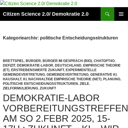
Zum
Inhalt
Suchen
Citizen Science 2.0/ Demokratie 2.0
springen
PRIMÄR
MENÜ
Kategoriearchiv: politische Entscheidungsstrukturen
BRETTSPIEL
,
BÜRGER
,
BÜRGER IM GESPRÄCH (BIG)
,
CHATGPT4O
,
DEFIZIT
,
DEMOKRATIE-LABOR
,
DEUTSCHLAND
,
EMPIRISCHE THEORIE
(ET)
,
ERSTREBENSWERTE ZUKUNFT
,
EXPERIMENTELLE
GEMEINDEVERTRETUNG
,
GEMEINDEVERTRETUNG
,
GENERATIVE KI
,
HAUSHALT
,
KI
,
NACHHALTIGE EMPIRISCHE THEORIE (NET)
,
PLANUNG
,
POLITISCHE ENTSCHEIDUNGSSTRUKTUREN
,
ZIELE
,
ZIELFORMULIERUNG
,
ZUKUNFT
DEMOKRATIE-LABOR
VORBEREITUNGSTREFFE
AM SO 2.FEBR 2025, 15-