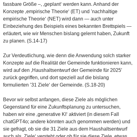
fassbare Größe –, ‚geplant‘ werden kann. Anhand der
Konzepte ‚empirische Theorie‘ (ET) und ’nachhaltige
empirische Theorie‘ (NET) wird dann — auch unter
Einbeziehung des Beispiels eines bekannten Brettspiels —
erläutert, wie wir Menschen bislang gelernt haben, Zukunft
zu planen. (S.14-17)
Zur Verdeutlichung, wie denn die Anwendung solch starker
Konzepte auf die Realität der Gemeinde funktionieren kann,
wird auf den ‚Haushaltsentwurf der Gemeinde für 2025′
zurück gegriffen, und dort speziell auf die bislang
formulierten ’31 Ziele‘ der Gemeinde. (S.18-20)
Bevor wir selbst anfangen, diese Ziele als möglichen
Gegenstand für eine Zukunftsplanung zu untersuchen,
haben wir eine ‚generative KI‘ aktiviert (in diesem Fall
chatGPT4o; andere könnten auch genommen werden) und
sie gefragt, ob sie die 31 Ziele aus dem Haushaltsentwurf
auch als ‚Ziele‘ versteht oder ob für sie diese Ziele ‚etwas