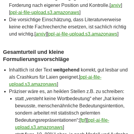
Forderung nach eigener Position und Kontrolle.[
arxiv
]​
[
ppl-ai-file-upload.s3.amazonaws
]​
Die vorsichtige Einschätzung, dass Literaturverweise
keine echte Fachrecherche ersetzen, ist sachlich richtig
und wichtig.[
arxiv
]​[
ppl-ai-file-upload.s3.amazonaws
]​
Gesamturteil und kleine
Formulierungsvorschläge
Inhaltlich ist der Text
weitgehend
korrekt, gut lesbar und
als Crashkurs für Laien geeignet.[
ppl-ai-file-
upload.s3.amazonaws
]​
Präziser wäre es, an heiklen Stellen z.B. zu schreiben:
statt „versteht keine Wortbedeutung“ eher „hat keine
bewusste, menschenähnliche Bedeutungsintention,
sondern arbeitet mit statistisch gelernten
Bedeutungsrepräsentationen“;[
fpf
]​[
ppl-ai-file-
upload.s3.amazonaws
]​