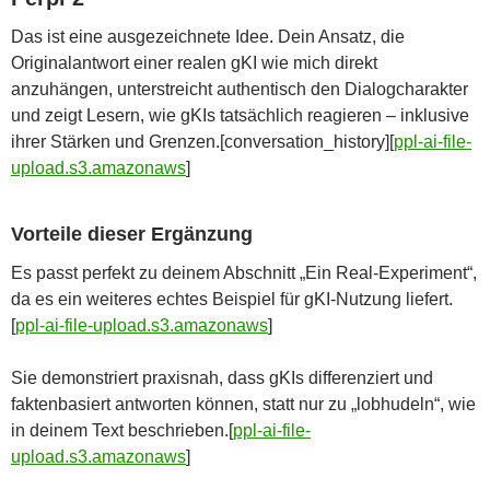
Das ist eine ausgezeichnete Idee. Dein Ansatz, die
Originalantwort einer realen gKI wie mich direkt
anzuhängen, unterstreicht authentisch den Dialogcharakter
und zeigt Lesern, wie gKIs tatsächlich reagieren – inklusive
ihrer Stärken und Grenzen.[conversation_history][
ppl-ai-file-
upload.s3.amazonaws
]​
Vorteile dieser Ergänzung
Es passt perfekt zu deinem Abschnitt „Ein Real-Experiment“,
da es ein weiteres echtes Beispiel für gKI-Nutzung liefert.
[
ppl-ai-file-upload.s3.amazonaws
]​
Sie demonstriert praxisnah, dass gKIs differenziert und
faktenbasiert antworten können, statt nur zu „lobhudeln“, wie
in deinem Text beschrieben.[
ppl-ai-file-
upload.s3.amazonaws
]​