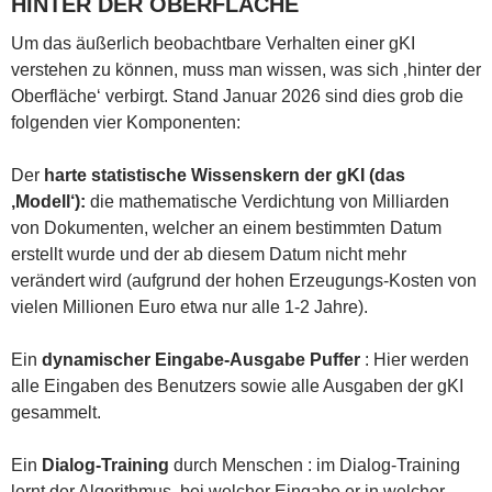
HINTER DER OBERFLÄCHE
Um das äußerlich beobachtbare Verhalten einer gKI
verstehen zu können, muss man wissen, was sich ‚hinter der
Oberfläche‘ verbirgt. Stand Januar 2026 sind dies grob die
folgenden vier Komponenten:
Der
harte
statistische
Wissenskern der gKI (das
‚Modell‘):
die mathematische Verdichtung von Milliarden
von Dokumenten, welcher an einem bestimmten Datum
erstellt wurde und der ab diesem Datum nicht mehr
verändert wird (aufgrund der hohen Erzeugungs-Kosten von
vielen Millionen Euro etwa nur alle 1-2 Jahre).
Ein
dynamischer Eingabe-Ausgabe Puffer
: Hier werden
alle Eingaben des Benutzers sowie alle Ausgaben der gKI
gesammelt.
Ein
Dialog-Training
durch Menschen : im Dialog-Training
lernt der Algorithmus, bei welcher Eingabe er in welcher