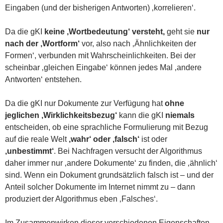
Eingaben (und der bisherigen Antworten) ‚korrelieren‘.
Da die gKI
keine ‚Wortbedeutung‘ versteht,
geht sie
nur
nach der ‚Wortform‘
vor, also nach ‚Ähnlichkeiten der
Formen‘, verbunden mit Wahrscheinlichkeiten. Bei der
scheinbar ‚gleichen Eingabe‘ können jedes Mal ‚andere
Antworten‘ entstehen.
Da die gKI nur Dokumente zur Verfügung hat
ohne
jeglichen ‚Wirklichkeitsbezug‘
kann die gKI
niemals
entscheiden, ob eine sprachliche Formulierung mit Bezug
auf die reale Welt
‚wahr‘ oder ‚falsch‘
ist oder
‚unbestimmt‘
. Bei Nachfragen versucht der Algorithmus
daher immer nur ‚andere Dokumente‘ zu finden, die ‚ähnlich‘
sind. Wenn ein Dokument grundsätzlich falsch ist – und der
Anteil solcher Dokumente im Internet nimmt zu – dann
produziert der Algorithmus eben ‚Falsches‘.
Im Zusammenwirken dieser verschiedenen Eigenschaften