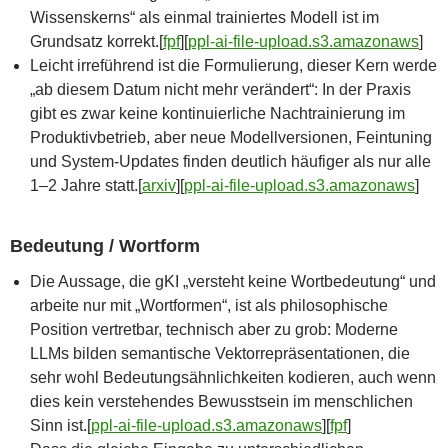
Wissenskerns“ als einmal trainiertes Modell ist im
Grundsatz korrekt.[
fpf
]​[
ppl-ai-file-upload.s3.amazonaws
]​
Leicht irreführend ist die Formulierung, dieser Kern werde
„ab diesem Datum nicht mehr verändert“: In der Praxis
gibt es zwar keine kontinuierliche Nachtrainierung im
Produktivbetrieb, aber neue Modellversionen, Feintuning
und System-Updates finden deutlich häufiger als nur alle
1–2 Jahre statt.[
arxiv
]​[
ppl-ai-file-upload.s3.amazonaws
]​
Bedeutung / Wortform
Die Aussage, die gKI „versteht keine Wortbedeutung“ und
arbeite nur mit „Wortformen“, ist als philosophische
Position vertretbar, technisch aber zu grob: Moderne
LLMs bilden semantische Vektorrepräsentationen, die
sehr wohl Bedeutungsähnlichkeiten kodieren, auch wenn
dies kein verstehendes Bewusstsein im menschlichen
Sinn ist.[
ppl-ai-file-upload.s3.amazonaws
]​[
fpf
]​