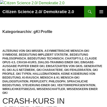
Zum
Inhalt
Suchen
Citizen Science 2.0/ Demokratie 2.0
springen
PRIMÄR
MENÜ
Kategoriearchiv: gKI Profile
ALTERUNG VON GKI-WISSEN
,
ASYMMETRISCHE MENSCH-GKI
SYMBIOSE
,
BEDEUTUNG IMPLIZIERT STATISTIK
,
BEDEUTUNG
PHILOSOPHISCH
,
BEDEUTUNG TECHNISCH
,
CHATGPT-5.2
,
CLAUDE
OPUS 4.5
,
CRASH-KURS
,
DIALOG-TRAINING EINER GKI
,
EINGABE-
AUSGABE PUFFER EINER GKI
,
EINSATZARTEN VON GKIS
,
GENERATIVE
KI
,
GKI ALS NETZWERK
,
GKI CHARAKTERE
,
GKI FEHLERRATEN
,
GKI
PROFILE
,
GKI TYPEN
,
HALLUZINATIONEN
,
KEINE KODIERUNG VON
BEDEUTUNG
,
KI-RAUSCH
,
MENSCH & KI
,
MENSCH-GKI
DIALOGSITUATION
,
PERPLEXITY
,
PHILOSOPH
,
SPRACHLICHE
BEDEUTUNG
,
STEUERUNG EINER GKI
,
VEKTORREPRÄSENTATION
,
WIRKLICHKEITSBEZUG
,
WISSENSCHAFTLER
,
WISSENSKERN EINER
GKI
CRASH-KURS IN