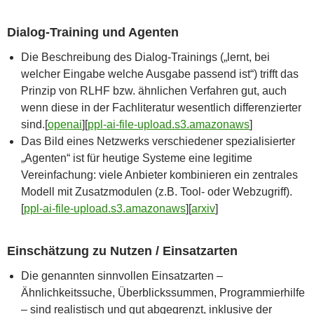
Dialog-Training und Agenten
Die Beschreibung des Dialog-Trainings („lernt, bei
welcher Eingabe welche Ausgabe passend ist“) trifft das
Prinzip von RLHF bzw. ähnlichen Verfahren gut, auch
wenn diese in der Fachliteratur wesentlich differenzierter
sind.[
openai
]​[
ppl-ai-file-upload.s3.amazonaws
]​
Das Bild eines Netzwerks verschiedener spezialisierter
„Agenten“ ist für heutige Systeme eine legitime
Vereinfachung: viele Anbieter kombinieren ein zentrales
Modell mit Zusatzmodulen (z.B. Tool- oder Webzugriff).
[
ppl-ai-file-upload.s3.amazonaws
]​[
arxiv
]​
Einschätzung zu Nutzen / Einsatzarten
Die genannten sinnvollen Einsatzarten –
Ähnlichkeitssuche, Überblickssummen, Programmierhilfe
– sind realistisch und gut abgegrenzt, inklusive der