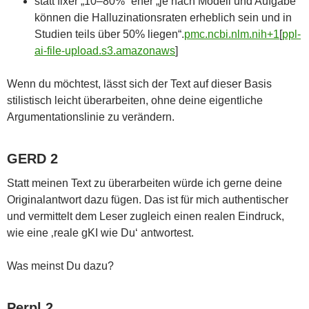
statt fixer „10–80%“ eher „je nach Modell und Aufgabe
können die Halluzinationsraten erheblich sein und in
Studien teils über 50% liegen“.
pmc.ncbi.nlm.nih+1
[
ppl-
ai-file-upload.s3.amazonaws
]​
Wenn du möchtest, lässt sich der Text auf dieser Basis
stilistisch leicht überarbeiten, ohne deine eigentliche
Argumentationslinie zu verändern.
GERD 2
Statt meinen Text zu überarbeiten würde ich gerne deine
Originalantwort dazu fügen. Das ist für mich authentischer
und vermittelt dem Leser zugleich einen realen Eindruck,
wie eine ‚reale gKI wie Du‘ antwortest.
Was meinst Du dazu?
Perpl 2