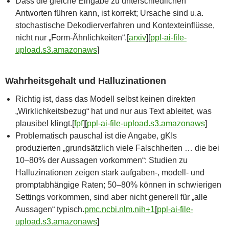
Dass die gleiche Eingabe zu unterschiedlichen
Antworten führen kann, ist korrekt; Ursache sind u.a.
stochastische Dekodierverfahren und Kontexteinflüsse,
nicht nur „Form-Ähnlichkeiten“.[
arxiv
]​[
ppl-ai-file-
upload.s3.amazonaws
]​
Wahrheitsgehalt und Halluzinationen
Richtig ist, dass das Modell selbst keinen direkten
„Wirklichkeitsbezug“ hat und nur aus Text ableitet, was
plausibel klingt.[
fpf
]​[
ppl-ai-file-upload.s3.amazonaws
]​
Problematisch pauschal ist die Angabe, gKIs
produzierten „grundsätzlich viele Falschheiten … die bei
10–80% der Aussagen vorkommen“: Studien zu
Halluzinationen zeigen stark aufgaben‑, modell- und
promptabhängige Raten; 50–80% können in schwierigen
Settings vorkommen, sind aber nicht generell für „alle
Aussagen“ typisch.
pmc.ncbi.nlm.nih+1
[
ppl-ai-file-
upload.s3.amazonaws
]​