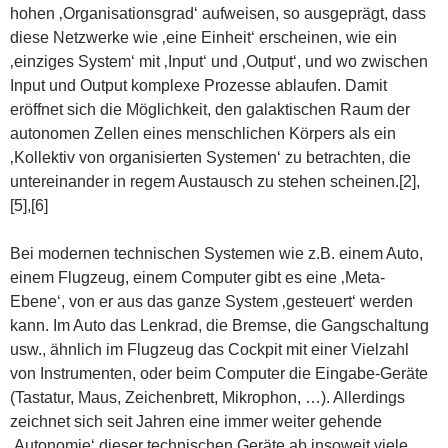
hohen ‚Organisationsgrad‘ aufweisen, so ausgeprägt, dass
diese Netzwerke wie ‚eine Einheit‘ erscheinen, wie ein
‚einziges System‘ mit ‚Input‘ und ‚Output‘, und wo zwischen
Input und Output komplexe Prozesse ablaufen. Damit
eröffnet sich die Möglichkeit, den galaktischen Raum der
autonomen Zellen eines menschlichen Körpers als ein
‚Kollektiv von organisierten Systemen‘ zu betrachten, die
untereinander in regem Austausch zu stehen scheinen.[2],
[5],[6]
Bei modernen technischen Systemen wie z.B. einem Auto,
einem Flugzeug, einem Computer gibt es eine ‚Meta-
Ebene‘, von er aus das ganze System ‚gesteuert‘ werden
kann. Im Auto das Lenkrad, die Bremse, die Gangschaltung
usw., ähnlich im Flugzeug das Cockpit mit einer Vielzahl
von Instrumenten, oder beim Computer die Eingabe-Geräte
(Tastatur, Maus, Zeichenbrett, Mikrophon, …). Allerdings
zeichnet sich seit Jahren eine immer weiter gehende
‚Autonomie‘ dieser technischen Geräte ab insoweit viele