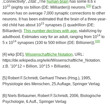
‚Connectivity‘, Zitat: „The
human brain
has some 8.6 x
10
[25]
10
(eighty six billion (DE: Milliarden)) neurons.
Each
neuron has on average 7,000 synaptic connections to other
neurons. It has been estimated that the brain of a three-year-
15
old child has about 10
synapses (1 quadrillion (DE:
Billiarden)).
This number declines with age
, stabilizing by
14
adulthood. Estimates vary for an adult, ranging from 10
to
14
[26]
5 x 10
synapses (100 to 500 trillion (DE: Billionen)).
[4] wkp [DE],
Wissenschaftliche Notation
, URL:
https://de.wikipedia.org/wiki/Wissenschaftliche_Notation.
z.B. ’10^12 = Billion, 10^15 = Billiarde).
[5] Robert F.Schmidt, Gerhard Thews (Hrsg.), 1995,
Physiologie des Menschen, 25.Auflage, Springer Verlag
[6] Niels Birbaumer, Robert F.Schmidt, 2006, Biologische
Psychologie, 6.Aufl., Springer Verlag