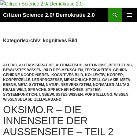
Zum
Inhalt
Suchen
Citizen Science 2.0/ Demokratie 2.0
springen
PRIMÄR
MENÜ
Kategoriearchiv: kognitives Bild
ALLTAG
,
ALLTAGSSPRACHE
,
AUTOMATISCH
,
AUTONOMIE
,
BEDEUTUNG
,
BEWUSSTES WISSEN
,
BILD DES MENSCHEN
,
FERTIGKEITEN
,
GEHIRN
,
GEHIRNE KOORDINIEREN
,
KOGNITIVES BILD
,
KOLLEKTIV
,
KÖRPER
,
KÖRPERZELLE
,
LERNPROZESSE
,
MENSCHLICHE ZELL-GALAXIE
,
META-
EBENE
,
META-SYSTEM
,
NATUR
,
NERVENSYSTEM
,
NORMALER ALLTAG
,
REALE WELT
,
SPRACHE
,
SPRECHER-HÖRER
,
SYSTEM
,
SYSTEMFUNKTION
,
UNBEWUSSTES WISSEN
,
VORSTELLUNG
,
WISSEN
,
WISSENSBLASE
,
ZELLVERBAND
OKSIMO.R – DIE
INNENSEITE DER
AUSSENSEITE – TEIL 2