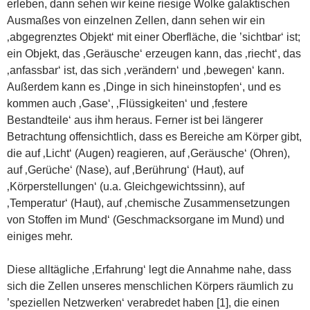
erleben, dann sehen wir keine riesige Wolke galaktischen
Ausmaßes von einzelnen Zellen, dann sehen wir ein
‚abgegrenztes Objekt‘ mit einer Oberfläche, die ’sichtbar‘ ist;
ein Objekt, das ‚Geräusche‘ erzeugen kann, das ‚riecht‘, das
‚anfassbar‘ ist, das sich ‚verändern‘ und ‚bewegen‘ kann.
Außerdem kann es ‚Dinge in sich hineinstopfen‘, und es
kommen auch ‚Gase‘, ‚Flüssigkeiten‘ und ‚festere
Bestandteile‘ aus ihm heraus. Ferner ist bei längerer
Betrachtung offensichtlich, dass es Bereiche am Körper gibt,
die auf ‚Licht‘ (Augen) reagieren, auf ‚Geräusche‘ (Ohren),
auf ‚Gerüche‘ (Nase), auf ‚Berührung‘ (Haut), auf
‚Körperstellungen‘ (u.a. Gleichgewichtssinn), auf
‚Temperatur‘ (Haut), auf ‚chemische Zusammensetzungen
von Stoffen im Mund‘ (Geschmacksorgane im Mund) und
einiges mehr.
Diese alltägliche ‚Erfahrung‘ legt die Annahme nahe, dass
sich die Zellen unseres menschlichen Körpers räumlich zu
’speziellen Netzwerken‘ verabredet haben [1], die einen