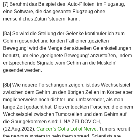
[7] Berühmt das Beispiel des ‚Auto-Piloten‘ im Flugzeug,
eine Software, die das gesamte Flugzeug ohne
menschliches Zutun ’steuern‘ kann.
[8a] So wird die Stellung der Gelenke kontinuierlich zum
Gehirn gesendet und für den Fall einer ‚gezielten
Bewegung‘ wird die Menge der aktuellen Gelenkstellungen
benutzt, um eine ‚geeignete Bewegung‘ anzustoßen, indem
entsprechende Signale ‚vom Gehirn an die Muskeln‘
gesendet werden.
[8b] Wie neuere Forschungen zeigen, ist das Wechselspiel
zwischen dem Gehirn un den übrigen Zellen im Körper aber
möglicherweise noch dichter und umfassender, als man
lange Zeit gedacht hat. Dies entdeckten Forscher, die einem
Wechselspiel zwischen Tumorzellen und dem Gehirn auf
die Spur gekommen sind: LINA ZELDOVICH,
(12.Aug.2022),
Cancer’s Got a Lot of Nerve.
Tumors recruit
the nervous system to help them spread. Scientists are