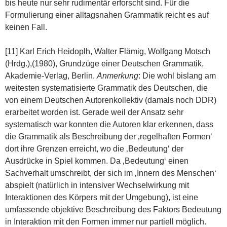
bis heute nur sehr rudimentär erforscht sind. Für die
Formulierung einer alltagsnahen Grammatik reicht es auf
keinen Fall.
[11] Karl Erich Heidoplh, Walter Flämig, Wolfgang Motsch
(Hrdg.),(1980), Grundzüge einer Deutschen Grammatik,
Akademie-Verlag, Berlin.
Anmerkung
: Die wohl bislang am
weitesten systematisierte Grammatik des Deutschen, die
von einem Deutschen Autorenkollektiv (damals noch DDR)
erarbeitet worden ist. Gerade weil der Ansatz sehr
systematisch war konnten die Autoren klar erkennen, dass
die Grammatik als Beschreibung der ‚regelhaften Formen‘
dort ihre Grenzen erreicht, wo die ‚Bedeutung‘ der
Ausdrücke in Spiel kommen. Da ‚Bedeutung‘ einen
Sachverhalt umschreibt, der sich im ‚Innern des Menschen‘
abspielt (natürlich in intensiver Wechselwirkung mit
Interaktionen des Körpers mit der Umgebung), ist eine
umfassende objektive Beschreibung des Faktors Bedeutung
in Interaktion mit den Formen immer nur partiell möglich.