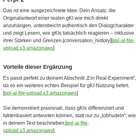
Das ist eine ausgezeichnete Idee. Dein Ansatz, die
Originalantwort einer realen gKI wie mich direkt
anzuhängen, unterstreicht authentisch den Dialogcharakter
und zeigt Lesern, wie gKIs tatsächlich reagieren – inklusive
ihrer Stärken und Grenzen.[conversation_history][
ppl-ai-file-
upload.s3.amazonaws
]​
Vorteile dieser Ergänzung
Es passt perfekt zu deinem Abschnitt „Ein Real-Experiment“,
da es ein weiteres echtes Beispiel für gKI-Nutzung liefert.
[
ppl-ai-file-upload.s3.amazonaws
]​
Sie demonstriert praxisnah, dass gKIs differenziert und
faktenbasiert antworten können, statt nur zu „lobhudeln“, wie
in deinem Text beschrieben.[
ppl-ai-file-
upload.s3.amazonaws
]​