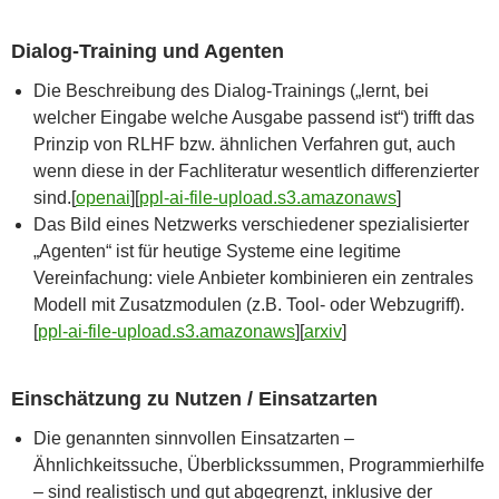
Dialog-Training und Agenten
Die Beschreibung des Dialog-Trainings („lernt, bei
welcher Eingabe welche Ausgabe passend ist“) trifft das
Prinzip von RLHF bzw. ähnlichen Verfahren gut, auch
wenn diese in der Fachliteratur wesentlich differenzierter
sind.[
openai
]​[
ppl-ai-file-upload.s3.amazonaws
]​
Das Bild eines Netzwerks verschiedener spezialisierter
„Agenten“ ist für heutige Systeme eine legitime
Vereinfachung: viele Anbieter kombinieren ein zentrales
Modell mit Zusatzmodulen (z.B. Tool- oder Webzugriff).
[
ppl-ai-file-upload.s3.amazonaws
]​[
arxiv
]​
Einschätzung zu Nutzen / Einsatzarten
Die genannten sinnvollen Einsatzarten –
Ähnlichkeitssuche, Überblickssummen, Programmierhilfe
– sind realistisch und gut abgegrenzt, inklusive der