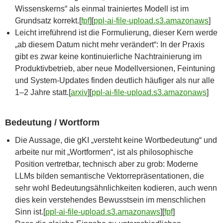
Wissenskerns“ als einmal trainiertes Modell ist im
Grundsatz korrekt.[
fpf
]​[
ppl-ai-file-upload.s3.amazonaws
]​
Leicht irreführend ist die Formulierung, dieser Kern werde
„ab diesem Datum nicht mehr verändert“: In der Praxis
gibt es zwar keine kontinuierliche Nachtrainierung im
Produktivbetrieb, aber neue Modellversionen, Feintuning
und System-Updates finden deutlich häufiger als nur alle
1–2 Jahre statt.[
arxiv
]​[
ppl-ai-file-upload.s3.amazonaws
]​
Bedeutung / Wortform
Die Aussage, die gKI „versteht keine Wortbedeutung“ und
arbeite nur mit „Wortformen“, ist als philosophische
Position vertretbar, technisch aber zu grob: Moderne
LLMs bilden semantische Vektorrepräsentationen, die
sehr wohl Bedeutungsähnlichkeiten kodieren, auch wenn
dies kein verstehendes Bewusstsein im menschlichen
Sinn ist.[
ppl-ai-file-upload.s3.amazonaws
]​[
fpf
]​