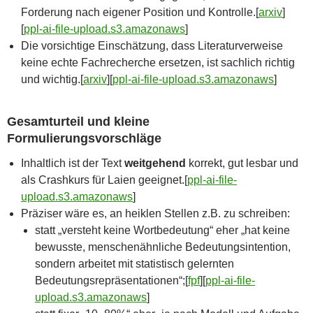
Forderung nach eigener Position und Kontrolle.[
arxiv
]​
[
ppl-ai-file-upload.s3.amazonaws
]​
Die vorsichtige Einschätzung, dass Literaturverweise
keine echte Fachrecherche ersetzen, ist sachlich richtig
und wichtig.[
arxiv
]​[
ppl-ai-file-upload.s3.amazonaws
]​
Gesamturteil und kleine
Formulierungsvorschläge
Inhaltlich ist der Text
weitgehend
korrekt, gut lesbar und
als Crashkurs für Laien geeignet.[
ppl-ai-file-
upload.s3.amazonaws
]​
Präziser wäre es, an heiklen Stellen z.B. zu schreiben:
statt „versteht keine Wortbedeutung“ eher „hat keine
bewusste, menschenähnliche Bedeutungsintention,
sondern arbeitet mit statistisch gelernten
Bedeutungsrepräsentationen“;[
fpf
]​[
ppl-ai-file-
upload.s3.amazonaws
]​