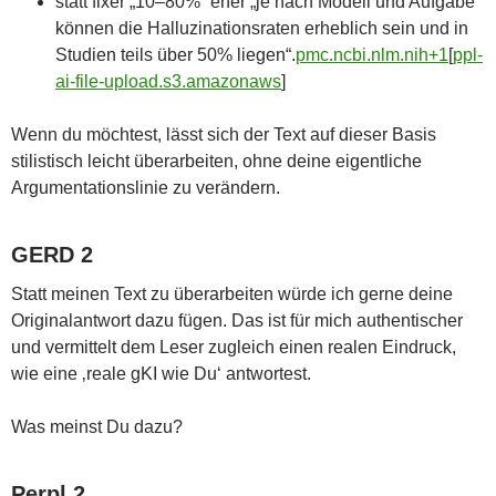
statt fixer „10–80%“ eher „je nach Modell und Aufgabe
können die Halluzinationsraten erheblich sein und in
Studien teils über 50% liegen“.
pmc.ncbi.nlm.nih+1
[
ppl-
ai-file-upload.s3.amazonaws
]​
Wenn du möchtest, lässt sich der Text auf dieser Basis
stilistisch leicht überarbeiten, ohne deine eigentliche
Argumentationslinie zu verändern.
GERD 2
Statt meinen Text zu überarbeiten würde ich gerne deine
Originalantwort dazu fügen. Das ist für mich authentischer
und vermittelt dem Leser zugleich einen realen Eindruck,
wie eine ‚reale gKI wie Du‘ antwortest.
Was meinst Du dazu?
Perpl 2