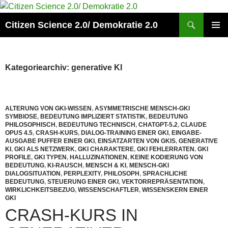
Zum
Inhalt
Suchen
Citizen Science 2.0/ Demokratie 2.0
springen
PRIMÄR
MENÜ
Kategoriearchiv: generative KI
ALTERUNG VON GKI-WISSEN
,
ASYMMETRISCHE MENSCH-GKI
SYMBIOSE
,
BEDEUTUNG IMPLIZIERT STATISTIK
,
BEDEUTUNG
PHILOSOPHISCH
,
BEDEUTUNG TECHNISCH
,
CHATGPT-5.2
,
CLAUDE
OPUS 4.5
,
CRASH-KURS
,
DIALOG-TRAINING EINER GKI
,
EINGABE-
AUSGABE PUFFER EINER GKI
,
EINSATZARTEN VON GKIS
,
GENERATIVE
KI
,
GKI ALS NETZWERK
,
GKI CHARAKTERE
,
GKI FEHLERRATEN
,
GKI
PROFILE
,
GKI TYPEN
,
HALLUZINATIONEN
,
KEINE KODIERUNG VON
BEDEUTUNG
,
KI-RAUSCH
,
MENSCH & KI
,
MENSCH-GKI
DIALOGSITUATION
,
PERPLEXITY
,
PHILOSOPH
,
SPRACHLICHE
BEDEUTUNG
,
STEUERUNG EINER GKI
,
VEKTORREPRÄSENTATION
,
WIRKLICHKEITSBEZUG
,
WISSENSCHAFTLER
,
WISSENSKERN EINER
GKI
CRASH-KURS IN