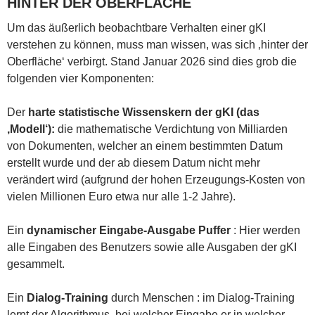
HINTER DER OBERFLÄCHE
Um das äußerlich beobachtbare Verhalten einer gKI
verstehen zu können, muss man wissen, was sich ‚hinter der
Oberfläche‘ verbirgt. Stand Januar 2026 sind dies grob die
folgenden vier Komponenten:
Der
harte
statistische
Wissenskern der gKI (das
‚Modell‘):
die mathematische Verdichtung von Milliarden
von Dokumenten, welcher an einem bestimmten Datum
erstellt wurde und der ab diesem Datum nicht mehr
verändert wird (aufgrund der hohen Erzeugungs-Kosten von
vielen Millionen Euro etwa nur alle 1-2 Jahre).
Ein
dynamischer Eingabe-Ausgabe Puffer
: Hier werden
alle Eingaben des Benutzers sowie alle Ausgaben der gKI
gesammelt.
Ein
Dialog-Training
durch Menschen : im Dialog-Training
lernt der Algorithmus, bei welcher Eingabe er in welcher