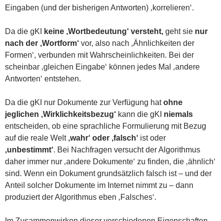
Eingaben (und der bisherigen Antworten) ‚korrelieren‘.
Da die gKI
keine ‚Wortbedeutung‘ versteht,
geht sie
nur
nach der ‚Wortform‘
vor, also nach ‚Ähnlichkeiten der
Formen‘, verbunden mit Wahrscheinlichkeiten. Bei der
scheinbar ‚gleichen Eingabe‘ können jedes Mal ‚andere
Antworten‘ entstehen.
Da die gKI nur Dokumente zur Verfügung hat
ohne
jeglichen ‚Wirklichkeitsbezug‘
kann die gKI
niemals
entscheiden, ob eine sprachliche Formulierung mit Bezug
auf die reale Welt
‚wahr‘ oder ‚falsch‘
ist oder
‚unbestimmt‘
. Bei Nachfragen versucht der Algorithmus
daher immer nur ‚andere Dokumente‘ zu finden, die ‚ähnlich‘
sind. Wenn ein Dokument grundsätzlich falsch ist – und der
Anteil solcher Dokumente im Internet nimmt zu – dann
produziert der Algorithmus eben ‚Falsches‘.
Im Zusammenwirken dieser verschiedenen Eigenschaften