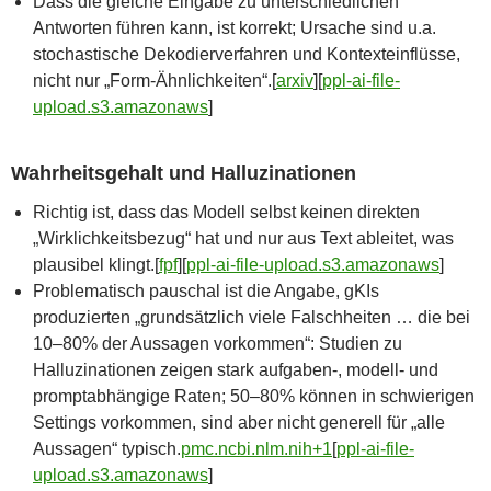
Dass die gleiche Eingabe zu unterschiedlichen
Antworten führen kann, ist korrekt; Ursache sind u.a.
stochastische Dekodierverfahren und Kontexteinflüsse,
nicht nur „Form-Ähnlichkeiten“.[
arxiv
]​[
ppl-ai-file-
upload.s3.amazonaws
]​
Wahrheitsgehalt und Halluzinationen
Richtig ist, dass das Modell selbst keinen direkten
„Wirklichkeitsbezug“ hat und nur aus Text ableitet, was
plausibel klingt.[
fpf
]​[
ppl-ai-file-upload.s3.amazonaws
]​
Problematisch pauschal ist die Angabe, gKIs
produzierten „grundsätzlich viele Falschheiten … die bei
10–80% der Aussagen vorkommen“: Studien zu
Halluzinationen zeigen stark aufgaben‑, modell- und
promptabhängige Raten; 50–80% können in schwierigen
Settings vorkommen, sind aber nicht generell für „alle
Aussagen“ typisch.
pmc.ncbi.nlm.nih+1
[
ppl-ai-file-
upload.s3.amazonaws
]​