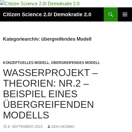
Zum
Inhalt
Suchen
Citizen Science 2.0/ Demokratie 2.0
springen
PRIMÄR
MENÜ
Kategoriearchiv: übergreifendes Modell
KONZEPTUELLES MODELL
,
ÜBERGREIFENDES MODELL
WASSERPROJEKT –
THEORIEN: NR.2 –
BEISPIEL EINES
ÜBERGREIFENDEN
MODELLS
8. SEPTEMBER 2022
GDH-OKSIMO